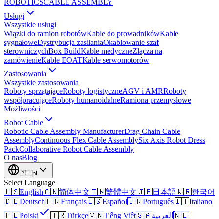
ROBOTICS
CABLE ASSEMBLY
Usługi
Wszystkie usługi
Wiązki do ramion robotów
Kable do prowadników
Kable
sygnałowe
Dystrybucja zasilania
Okablowanie szaf
sterowniczych
Box Build
Kable medyczne
Złącza na
zamówienie
Kable EOAT
Kable serwomotorów
Zastosowania
Wszystkie zastosowania
Roboty sprzątające
Roboty logistyczne
AGV i AMR
Roboty
współpracujące
Roboty humanoidalne
Ramiona przemysłowe
Możliwości
Robot Cable
Robotic Cable Assembly Manufacturer
Drag Chain Cable
Assembly
Continuous Flex Cable Assembly
Six Axis Robot Dress
Pack
Collaborative Robot Cable Assembly
O nas
Blog
🇵🇱
pl
Select Language
🇺🇸
English
🇨🇳
简体中文
🇹🇼
繁體中文
🇯🇵
日本語
🇰🇷
한국어
🇩🇪
Deutsch
🇫🇷
Français
🇪🇸
Español
🇧🇷
Português
🇮🇹
Italiano
🇵🇱
Polski
🇹🇷
Türkçe
🇻🇳
Tiếng Việt
🇸🇦
العربية
🇳🇱