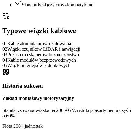
Standardy złączy cross-kompatybilne
Typowe wiązki kablowe
01
Kable akumulatorów i ładowania
02
Wiązki czujników LiDAR i nawigacji
03
Połączenia skanerów bezpieczeństwa
04
Kable modułów bezprzewodowych
05
Wiązki interfejsów ładunkowych
Historia sukcesu
Zakład montażowy motoryzacyjny
Standaryzowana wiązka na 200 AGV, redukcja asortymentu części
o 60%
Flota 200+ jednostek