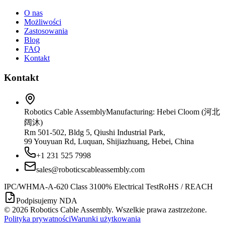
O nas
Możliwości
Zastosowania
Blog
FAQ
Kontakt
Kontakt
Robotics Cable Assembly
Manufacturing: Hebei Cloom (河北
阔沐)
Rm 501-502, Bldg 5, Qiushi Industrial Park,
99 Youyuan Rd, Luquan, Shijiazhuang, Hebei, China
+1 231 525 7998
sales@roboticscableassembly.com
IPC/WHMA-A-620 Class 3
100% Electrical Test
RoHS / REACH
Podpisujemy NDA
©
2026
Robotics Cable Assembly. Wszelkie prawa zastrzeżone.
Polityka prywatności
Warunki użytkowania