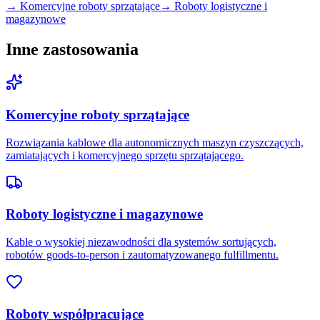
→
Komercyjne roboty sprzątające
→
Roboty logistyczne i
magazynowe
Inne zastosowania
Komercyjne roboty sprzątające
Rozwiązania kablowe dla autonomicznych maszyn czyszczących,
zamiatających i komercyjnego sprzętu sprzątającego.
Roboty logistyczne i magazynowe
Kable o wysokiej niezawodności dla systemów sortujących,
robotów goods-to-person i zautomatyzowanego fulfillmentu.
Roboty współpracujące