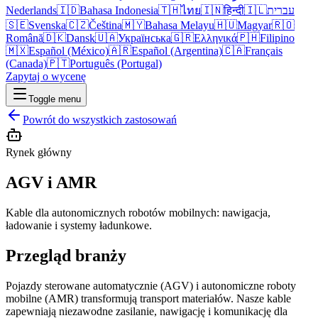
Nederlands
🇮🇩
Bahasa Indonesia
🇹🇭
ไทย
🇮🇳
हिन्दी
🇮🇱
עברית
🇸🇪
Svenska
🇨🇿
Čeština
🇲🇾
Bahasa Melayu
🇭🇺
Magyar
🇷🇴
Română
🇩🇰
Dansk
🇺🇦
Українська
🇬🇷
Ελληνικά
🇵🇭
Filipino
🇲🇽
Español (México)
🇦🇷
Español (Argentina)
🇨🇦
Français
(Canada)
🇵🇹
Português (Portugal)
Zapytaj o wycenę
Toggle menu
Powrót do wszystkich zastosowań
Rynek główny
AGV i AMR
Kable dla autonomicznych robotów mobilnych: nawigacja,
ładowanie i systemy ładunkowe.
Przegląd branży
Pojazdy sterowane automatycznie (AGV) i autonomiczne roboty
mobilne (AMR) transformują transport materiałów. Nasze kable
zapewniają niezawodne zasilanie, nawigację i komunikację dla