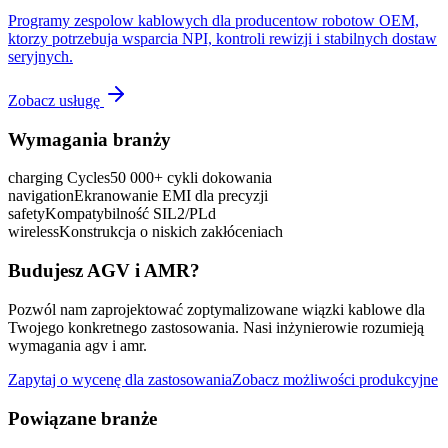
Programy zespolow kablowych dla producentow robotow OEM,
ktorzy potrzebuja wsparcia NPI, kontroli rewizji i stabilnych dostaw
seryjnych.
Zobacz usługę
Wymagania branży
charging Cycles
50 000+ cykli dokowania
navigation
Ekranowanie EMI dla precyzji
safety
Kompatybilność SIL2/PLd
wireless
Konstrukcja o niskich zakłóceniach
Budujesz AGV i AMR?
Pozwól nam zaprojektować zoptymalizowane wiązki kablowe dla
Twojego konkretnego zastosowania. Nasi inżynierowie rozumieją
wymagania agv i amr.
Zapytaj o wycenę dla zastosowania
Zobacz możliwości produkcyjne
Powiązane branże