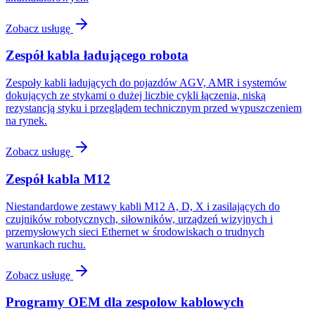
Zobacz usługę
Zespół kabla ładującego robota
Zespoły kabli ładujących do pojazdów AGV, AMR i systemów
dokujących ze stykami o dużej liczbie cykli łączenia, niską
rezystancją styku i przeglądem technicznym przed wypuszczeniem
na rynek.
Zobacz usługę
Zespół kabla M12
Niestandardowe zestawy kabli M12 A, D, X i zasilających do
czujników robotycznych, siłowników, urządzeń wizyjnych i
przemysłowych sieci Ethernet w środowiskach o trudnych
warunkach ruchu.
Zobacz usługę
Programy OEM dla zespolow kablowych