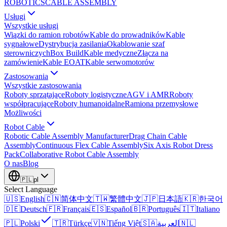
ROBOTICS
CABLE ASSEMBLY
Usługi
Wszystkie usługi
Wiązki do ramion robotów
Kable do prowadników
Kable
sygnałowe
Dystrybucja zasilania
Okablowanie szaf
sterowniczych
Box Build
Kable medyczne
Złącza na
zamówienie
Kable EOAT
Kable serwomotorów
Zastosowania
Wszystkie zastosowania
Roboty sprzątające
Roboty logistyczne
AGV i AMR
Roboty
współpracujące
Roboty humanoidalne
Ramiona przemysłowe
Możliwości
Robot Cable
Robotic Cable Assembly Manufacturer
Drag Chain Cable
Assembly
Continuous Flex Cable Assembly
Six Axis Robot Dress
Pack
Collaborative Robot Cable Assembly
O nas
Blog
🇵🇱
pl
Select Language
🇺🇸
English
🇨🇳
简体中文
🇹🇼
繁體中文
🇯🇵
日本語
🇰🇷
한국어
🇩🇪
Deutsch
🇫🇷
Français
🇪🇸
Español
🇧🇷
Português
🇮🇹
Italiano
🇵🇱
Polski
🇹🇷
Türkçe
🇻🇳
Tiếng Việt
🇸🇦
العربية
🇳🇱