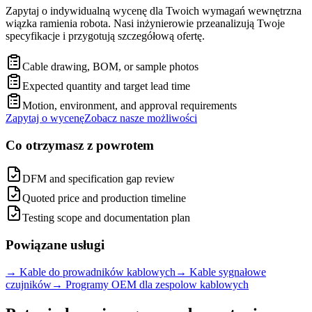
Zapytaj o indywidualną wycenę dla Twoich wymagań wewnętrzna
wiązka ramienia robota. Nasi inżynierowie przeanalizują Twoje
specyfikacje i przygotują szczegółową ofertę.
Cable drawing, BOM, or sample photos
Expected quantity and target lead time
Motion, environment, and approval requirements
Zapytaj o wycenę
Zobacz nasze możliwości
Co otrzymasz z powrotem
DFM and specification gap review
Quoted price and production timeline
Testing scope and documentation plan
Powiązane usługi
→
Kable do prowadników kablowych
→
Kable sygnałowe
czujników
→
Programy OEM dla zespolow kablowych