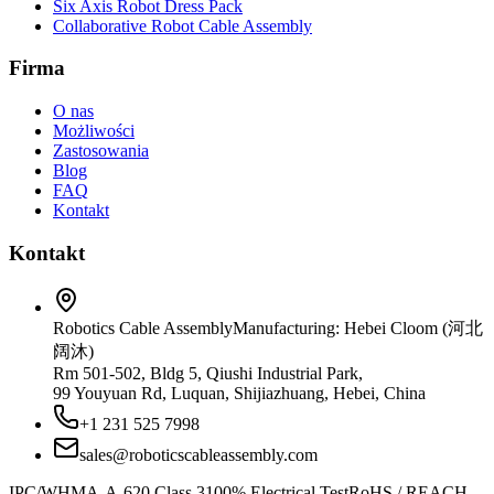
Six Axis Robot Dress Pack
Collaborative Robot Cable Assembly
Firma
O nas
Możliwości
Zastosowania
Blog
FAQ
Kontakt
Kontakt
Robotics Cable Assembly
Manufacturing: Hebei Cloom (河北
阔沐)
Rm 501-502, Bldg 5, Qiushi Industrial Park,
99 Youyuan Rd, Luquan, Shijiazhuang, Hebei, China
+1 231 525 7998
sales@roboticscableassembly.com
IPC/WHMA-A-620 Class 3
100% Electrical Test
RoHS / REACH