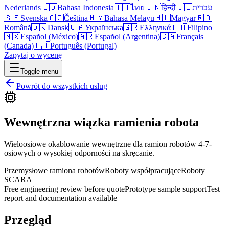
Nederlands
🇮🇩
Bahasa Indonesia
🇹🇭
ไทย
🇮🇳
हिन्दी
🇮🇱
עברית
🇸🇪
Svenska
🇨🇿
Čeština
🇲🇾
Bahasa Melayu
🇭🇺
Magyar
🇷🇴
Română
🇩🇰
Dansk
🇺🇦
Українська
🇬🇷
Ελληνικά
🇵🇭
Filipino
🇲🇽
Español (México)
🇦🇷
Español (Argentina)
🇨🇦
Français
(Canada)
🇵🇹
Português (Portugal)
Zapytaj o wycenę
Toggle menu
Powrót do wszystkich usług
Wewnętrzna wiązka ramienia robota
Wieloosiowe okablowanie wewnętrzne dla ramion robotów 4-7-
osiowych o wysokiej odporności na skręcanie.
Przemysłowe ramiona robotów
Roboty współpracujące
Roboty
SCARA
Free engineering review before quote
Prototype sample support
Test
report and documentation available
Przegląd