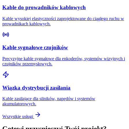
Kable do prowadników kablowych
Kable wysokiej elastyczności zaprojektowane do ciągłego ruchu w
prowadnikach kablowych.
Kable sygnałowe czujników
Precyzyjne kable sygnałowe dla enkoderów, systemów wizyjnych i
czujników przemysłowych.
Wiązka dystrybucji zasilania
Kable zasilające dla silników, napędów i systemów
akumulatorowych.
Wszystkie usługi
Gotowi przyspieszyć Twój projekt?