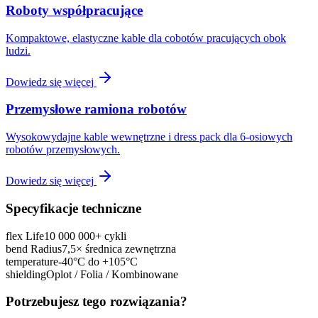
Roboty współpracujące
Kompaktowe, elastyczne kable dla cobotów pracujących obok
ludzi.
Dowiedz się więcej
Przemysłowe ramiona robotów
Wysokowydajne kable wewnętrzne i dress pack dla 6-osiowych
robotów przemysłowych.
Dowiedz się więcej
Specyfikacje techniczne
flex Life
10 000 000+ cykli
bend Radius
7,5× średnica zewnętrzna
temperature
-40°C do +105°C
shielding
Oplot / Folia / Kombinowane
Potrzebujesz tego rozwiązania?