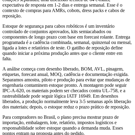
expectativa de resposta em 1-2 dias e entrega semanal. Esse é o
contexto de compras para AMRs, cobots, dress packs e cabos de
reposição.
Estoque de segurança para cabos robóticos é um inventário
controlado de conjuntos aprovados, kits semiacabados ou
componentes de longo prazo com base em forecast rolante. Entrega
programada é a cadência combinada, semanal, quinzenal ou mensal,
ligada a lotes e relatórios de teste. O gatilho de reposição define
quando iniciar a próxima produção antes que o cliente entre em
falta.
A análise começa com desenho liberado, BOM, AVL, pinagem,
etiquetas, forecast anual, MOQ, cadência e documentação exigida.
Separamos amostra, piloto e produção para evitar que mudanças de
engenharia contaminem estoque pronto. A montagem pode seguir
IPC-A-620, os materiais podem ser checados contra UL-758, e a
rastreabilidade pode seguir lógica IATF 16949. Em desenhos
liberados, a produção normalmente leva 3-5 semanas após liberação
dos materiais; depois, o estoque reduz o prazo prático de reposição.
Para compradores no Brasil, o plano precisa mostrar prazo de
importação, embalagem, lote, relatório, impostos logísticos e
responsabilidade sobre estoque quando a demanda muda. Esses
pontos entram na proposta antes do pedido.