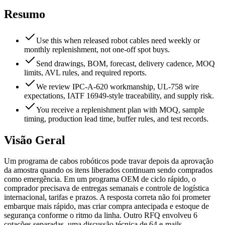
Resumo
Use this when released robot cables need weekly or
monthly replenishment, not one-off spot buys.
Send drawings, BOM, forecast, delivery cadence, MOQ
limits, AVL rules, and required reports.
We review IPC-A-620 workmanship, UL-758 wire
expectations, IATF 16949-style traceability, and supply risk.
You receive a replenishment plan with MOQ, sample
timing, production lead time, buffer rules, and test records.
Visão Geral
Um programa de cabos robóticos pode travar depois da aprovação
da amostra quando os itens liberados continuam sendo comprados
como emergência. Em um programa OEM de ciclo rápido, o
comprador precisava de entregas semanais e controle de logística
internacional, tarifas e prazos. A resposta correta não foi prometer
embarque mais rápido, mas criar compra antecipada e estoque de
segurança conforme o ritmo da linha. Outro RFQ envolveu 6
cotações separadas, uma discussão técnica de 64 e-mails,