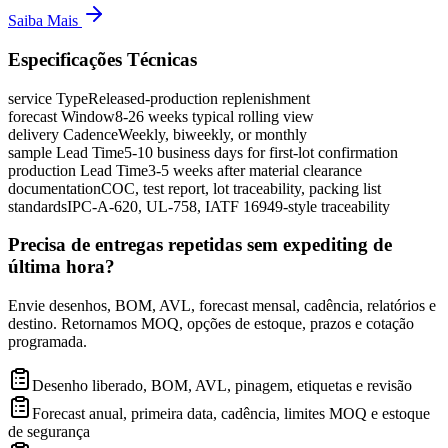
Saiba Mais
Especificações Técnicas
service Type
Released-production replenishment
forecast Window
8-26 weeks typical rolling view
delivery Cadence
Weekly, biweekly, or monthly
sample Lead Time
5-10 business days for first-lot confirmation
production Lead Time
3-5 weeks after material clearance
documentation
COC, test report, lot traceability, packing list
standards
IPC-A-620, UL-758, IATF 16949-style traceability
Precisa de entregas repetidas sem expediting de
última hora?
Envie desenhos, BOM, AVL, forecast mensal, cadência, relatórios e
destino. Retornamos MOQ, opções de estoque, prazos e cotação
programada.
Desenho liberado, BOM, AVL, pinagem, etiquetas e revisão
Forecast anual, primeira data, cadência, limites MOQ e estoque
de segurança