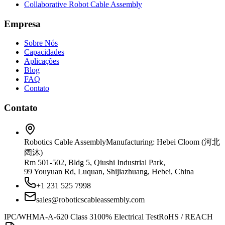
Collaborative Robot Cable Assembly
Empresa
Sobre Nós
Capacidades
Aplicações
Blog
FAQ
Contato
Contato
Robotics Cable Assembly
Manufacturing: Hebei Cloom (河北
阔沐)
Rm 501-502, Bldg 5, Qiushi Industrial Park,
99 Youyuan Rd, Luquan, Shijiazhuang, Hebei, China
+1 231 525 7998
sales@roboticscableassembly.com
IPC/WHMA-A-620 Class 3
100% Electrical Test
RoHS / REACH