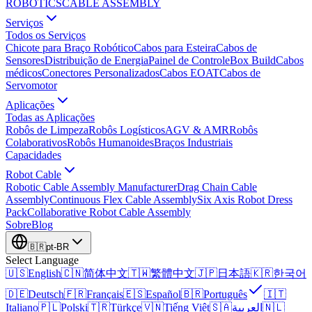
ROBOTICS
CABLE ASSEMBLY
Serviços
Todos os Serviços
Chicote para Braço Robótico
Cabos para Esteira
Cabos de
Sensores
Distribuição de Energia
Painel de Controle
Box Build
Cabos
médicos
Conectores Personalizados
Cabos EOAT
Cabos de
Servomotor
Aplicações
Todas as Aplicações
Robôs de Limpeza
Robôs Logísticos
AGV & AMR
Robôs
Colaborativos
Robôs Humanoides
Braços Industriais
Capacidades
Robot Cable
Robotic Cable Assembly Manufacturer
Drag Chain Cable
Assembly
Continuous Flex Cable Assembly
Six Axis Robot Dress
Pack
Collaborative Robot Cable Assembly
Sobre
Blog
🇧🇷
pt-BR
Select Language
🇺🇸
English
🇨🇳
简体中文
🇹🇼
繁體中文
🇯🇵
日本語
🇰🇷
한국어
🇩🇪
Deutsch
🇫🇷
Français
🇪🇸
Español
🇧🇷
Português
🇮🇹
Italiano
🇵🇱
Polski
🇹🇷
Türkçe
🇻🇳
Tiếng Việt
🇸🇦
العربية
🇳🇱