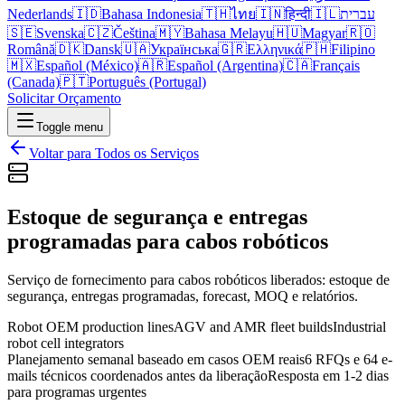
Nederlands
🇮🇩
Bahasa Indonesia
🇹🇭
ไทย
🇮🇳
हिन्दी
🇮🇱
עברית
🇸🇪
Svenska
🇨🇿
Čeština
🇲🇾
Bahasa Melayu
🇭🇺
Magyar
🇷🇴
Română
🇩🇰
Dansk
🇺🇦
Українська
🇬🇷
Ελληνικά
🇵🇭
Filipino
🇲🇽
Español (México)
🇦🇷
Español (Argentina)
🇨🇦
Français
(Canada)
🇵🇹
Português (Portugal)
Solicitar Orçamento
Toggle menu
Voltar para Todos os Serviços
Estoque de segurança e entregas
programadas para cabos robóticos
Serviço de fornecimento para cabos robóticos liberados: estoque de
segurança, entregas programadas, forecast, MOQ e relatórios.
Robot OEM production lines
AGV and AMR fleet builds
Industrial
robot cell integrators
Planejamento semanal baseado em casos OEM reais
6 RFQs e 64 e-
mails técnicos coordenados antes da liberação
Resposta em 1-2 dias
para programas urgentes