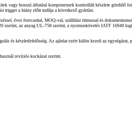
kitek vagy hosszú átfutású komponensek kontrollált készlete gördülő fore
 trigger a hiány előtt indítja a következő gyártást.
éssel, éves forecasttal, MOQ-val, szállítási ritmussal és dokumentumokk
20 szerint, az anyag UL-758 szerint, a nyomonkövetés IATF 16949 logik
lás és készletfelelősség. Az ajánlat ezért külön kezeli az egységárat, pu
asznál revíziós kockázat szerint.