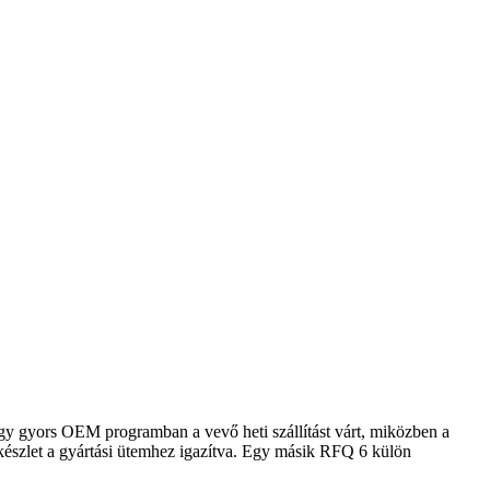
 Egy gyors OEM programban a vevő heti szállítást várt, miközben a
erkészlet a gyártási ütemhez igazítva. Egy másik RFQ 6 külön