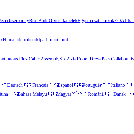
ezérlőszekrény
Box Build
Orvosi kábelek
Egyedi csatlakozók
EOAT káb
ok
Humanoid robotok
Ipari robotkarok
ontinuous Flex Cable Assembly
Six Axis Robot Dress Pack
Collaborati
🇪
Deutsch
🇫🇷
Français
🇪🇸
Español
🇧🇷
Português
🇮🇹
Italiano
🇵
ština
🇲🇾
Bahasa Melayu
🇭🇺
Magyar
🇷🇴
Română
🇩🇰
Dansk
🇺