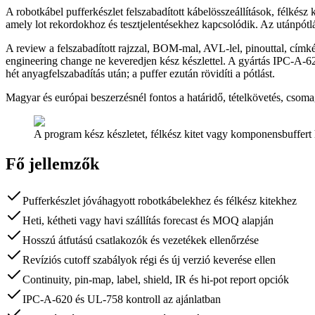
A robotkábel pufferkészlet felszabadított kábelösszeállítások, félkész 
amely lot rekordokhoz és tesztjelentésekhez kapcsolódik. Az utánpótlási
A review a felszabadított rajzzal, BOM-mal, AVL-lel, pinouttal, címkéz
engineering change ne keveredjen kész készlettel. A gyártás IPC-A-6
hét anyagfelszabadítás után; a puffer ezután rövidíti a pótlást.
Magyar és európai beszerzésnél fontos a határidő, tételkövetés, csomago
A program kész készletet, félkész kitet vagy komponensbuffert h
Fő jellemzők
Pufferkészlet jóváhagyott robotkábelekhez és félkész kitekhez
Heti, kétheti vagy havi szállítás forecast és MOQ alapján
Hosszú átfutású csatlakozók és vezetékek ellenőrzése
Revíziós cutoff szabályok régi és új verzió keverése ellen
Continuity, pin-map, label, shield, IR és hi-pot report opciók
IPC-A-620 és UL-758 kontroll az ajánlatban