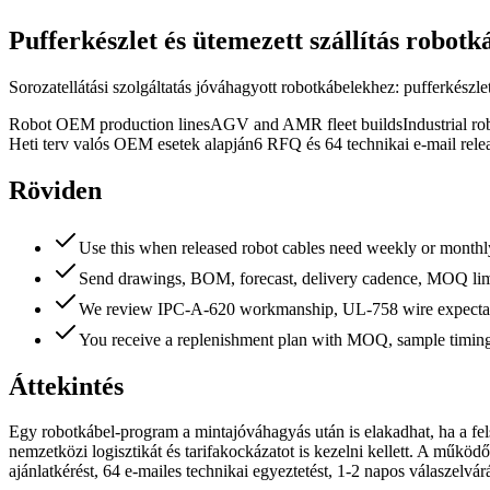
Pufferkészlet és ütemezett szállítás robot
Sorozatellátási szolgáltatás jóváhagyott robotkábelekhez: pufferkészlet,
Robot OEM production lines
AGV and AMR fleet builds
Industrial ro
Heti terv valós OEM esetek alapján
6 RFQ és 64 technikai e-mail relea
Röviden
Use this when released robot cables need weekly or monthly
Send drawings, BOM, forecast, delivery cadence, MOQ limit
We review IPC-A-620 workmanship, UL-758 wire expectation
You receive a replenishment plan with MOQ, sample timing, p
Áttekintés
Egy robotkábel-program a mintajóváhagyás után is elakadhat, ha a fel
nemzetközi logisztikát és tarifakockázatot is kezelni kellett. A műkö
ajánlatkérést, 64 e-mailes technikai egyeztetést, 1-2 napos válaszelvárást