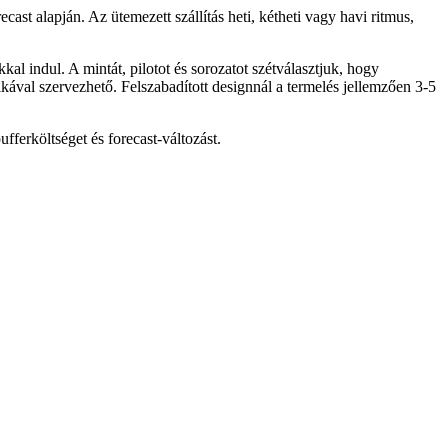
cast alapján. Az ütemezett szállítás heti, kétheti vagy havi ritmus,
al indul. A mintát, pilotot és sorozatot szétválasztjuk, hogy
ával szervezhető. Felszabadított designnál a termelés jellemzően 3-5
fferköltséget és forecast-változást.