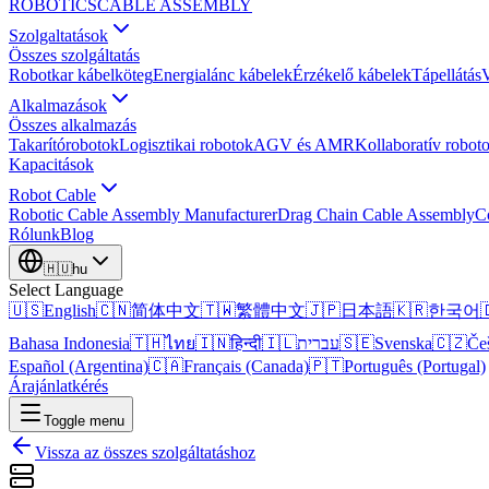
ROBOTICS
CABLE ASSEMBLY
Szolgaltatások
Összes szolgáltatás
Robotkar kábelköteg
Energialánc kábelek
Érzékelő kábelek
Tápellátás
V
Alkalmazások
Összes alkalmazás
Takarítórobotok
Logisztikai robotok
AGV és AMR
Kollaboratív robot
Kapacitások
Robot Cable
Robotic Cable Assembly Manufacturer
Drag Chain Cable Assembly
C
Rólunk
Blog
🇭🇺
hu
Select Language
🇺🇸
English
🇨🇳
简体中文
🇹🇼
繁體中文
🇯🇵
日本語
🇰🇷
한국어

Bahasa Indonesia
🇹🇭
ไทย
🇮🇳
हिन्दी
🇮🇱
עברית
🇸🇪
Svenska
🇨🇿
Če
Español (Argentina)
🇨🇦
Français (Canada)
🇵🇹
Português (Portugal)
Árajánlatkérés
Toggle menu
Vissza az összes szolgáltatáshoz