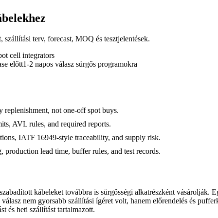
kábelekhez
 szállítási terv, forecast, MOQ és tesztjelentések.
bot cell integrators
se előtt
1-2 napos válasz sürgős programokra
 replenishment, not one-off spot buys.
s, AVL rules, and required reports.
s, IATF 16949-style traceability, and supply risk.
roduction lead time, buffer rules, and test records.
szabadított kábeleket továbbra is sürgősségi alkatrészként vásárolják.
dő válasz nem gyorsabb szállítási ígéret volt, hanem előrendelés és puff
 és heti szállítást tartalmazott.