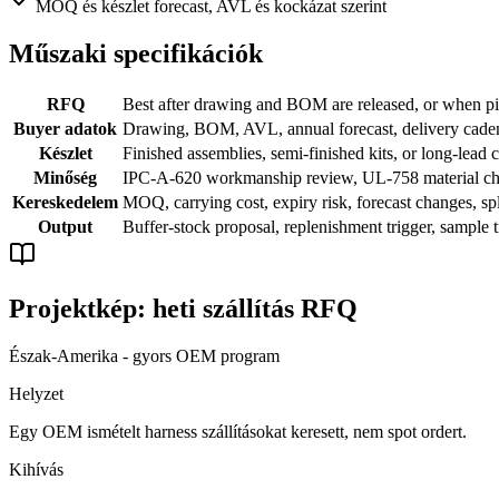
MOQ és készlet forecast, AVL és kockázat szerint
Műszaki specifikációk
RFQ
Best after drawing and BOM are released, or when pil
Buyer adatok
Drawing, BOM, AVL, annual forecast, delivery cadence
Készlet
Finished assemblies, semi-finished kits, or long-lead
Minőség
IPC-A-620 workmanship review, UL-758 material check
Kereskedelem
MOQ, carrying cost, expiry risk, forecast changes, spl
Output
Buffer-stock proposal, replenishment trigger, sample t
Projektkép: heti szállítás RFQ
Észak-Amerika - gyors OEM program
Helyzet
Egy OEM ismételt harness szállításokat keresett, nem spot ordert.
Kihívás