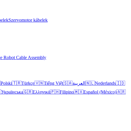
elek
Szervomotor kábelek
ve Robot Cable Assembly

Polski
🇹🇷
Türkçe
🇻🇳
Tiếng Việt
🇸🇦
العربية
🇳🇱
Nederlands
🇮🇩

Українська
🇬🇷
Ελληνικά
🇵🇭
Filipino
🇲🇽
Español (México)
🇦🇷