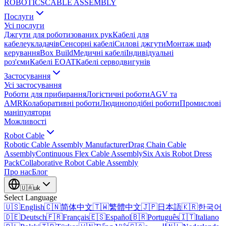
ROBOTICS
CABLE ASSEMBLY
Послуги
Усі послуги
Джгути для роботизованих рук
Кабелі для
кабелеукладачів
Сенсорні кабелі
Силові джгути
Монтаж шаф
керування
Box Build
Медичні кабелі
Індивідуальні
роз'єми
Кабелі EOAT
Кабелі серводвигунів
Застосування
Усі застосування
Роботи для прибирання
Логістичні роботи
AGV та
AMR
Колаборативні роботи
Людиноподібні роботи
Промислові
маніпулятори
Можливості
Robot Cable
Robotic Cable Assembly Manufacturer
Drag Chain Cable
Assembly
Continuous Flex Cable Assembly
Six Axis Robot Dress
Pack
Collaborative Robot Cable Assembly
Про нас
Блог
🇺🇦
uk
Select Language
🇺🇸
English
🇨🇳
简体中文
🇹🇼
繁體中文
🇯🇵
日本語
🇰🇷
한국어
🇩🇪
Deutsch
🇫🇷
Français
🇪🇸
Español
🇧🇷
Português
🇮🇹
Italiano