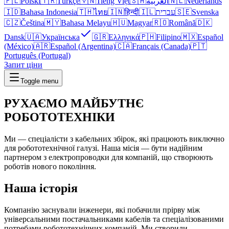
🇵🇱
Polski
🇹🇷
Türkçe
🇻🇳
Tiếng Việt
🇸🇦
العربية
🇳🇱
Nederlands
🇮🇩
Bahasa Indonesia
🇹🇭
ไทย
🇮🇳
हिन्दी
🇮🇱
עברית
🇸🇪
Svenska
🇨🇿
Čeština
🇲🇾
Bahasa Melayu
🇭🇺
Magyar
🇷🇴
Română
🇩🇰
Dansk
🇺🇦
Українська
🇬🇷
Ελληνικά
🇵🇭
Filipino
🇲🇽
Español
(México)
🇦🇷
Español (Argentina)
🇨🇦
Français (Canada)
🇵🇹
Português (Portugal)
Запит ціни
Toggle menu
РУХАЄМО
МАЙБУТНЄ
РОБОТОТЕХНІКИ
Ми — спеціалісти з кабельних збірок, які працюють виключно
для робототехнічної галузі. Наша місія — бути надійним
партнером з електропроводки для компаній, що створюють
роботів нового покоління.
Наша історія
Компанію заснували інженери, які побачили прірву між
універсальними постачальниками кабелів та спеціалізованими
потребами робототехнічних компаній. Ми створили