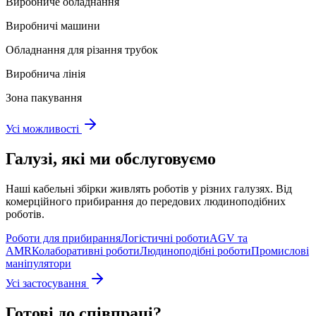
Виробниче обладнання
Виробничі машини
Обладнання для різання трубок
Виробнича лінія
Зона пакування
Усі можливості
Галузі, які ми обслуговуємо
Наші кабельні збірки живлять роботів у різних галузях. Від
комерційного прибирання до передових людиноподібних
роботів.
Роботи для прибирання
Логістичні роботи
AGV та
AMR
Колаборативні роботи
Людиноподібні роботи
Промислові
маніпулятори
Усі застосування
Готові до співпраці?