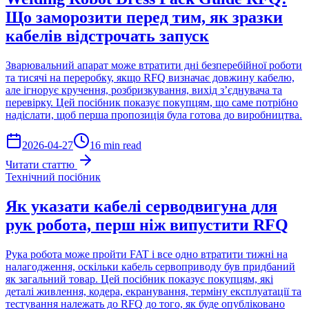
Що заморозити перед тим, як зразки
кабелів відстрочать запуск
Зварювальний апарат може втратити дні безперебійної роботи
та тисячі на переробку, якщо RFQ визначає довжину кабелю,
але ігнорує кручення, розбризкування, вихід з’єднувача та
перевірку. Цей посібник показує покупцям, що саме потрібно
надіслати, щоб перша пропозиція була готова до виробництва.
2026-04-27
16 min read
Читати статтю
Технічний посібник
Як указати кабелі серводвигуна для
рук робота, перш ніж випустити RFQ
Рука робота може пройти FAT і все одно втратити тижні на
налагодження, оскільки кабель сервоприводу був придбаний
як загальний товар. Цей посібник показує покупцям, які
деталі живлення, кодера, екранування, терміну експлуатації та
тестування належать до RFQ до того, як буде опубліковано