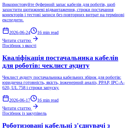
Використовуйте буферний запас кабелів для роботів, щоб
захистити щотижневі відвантаження, строки постачання
конекторів і тестові записи без повторних витрат на термінові
експедити.
2026-06-24
16 min read
Читати статтю
Посібник з якості
Кваліфікація постачальника кабелів
для роботів: чеклист аудиту
Чеклист аудиту постачальника кабельних збірок для роботів:
юридична готовність, якість, інженерний аналіз, PPAP, IPC-A-
620, UL 758 і строки запуску.
2026-06-17
16 min read
Читати статтю
Посібник із закупівель
Роботизовані кабельні з'єднувачі з