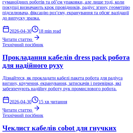
гуманоїдних роботів та об’єм упаковки, але лише тоді, коли
покупці визначають крок провідників, радіус згину, геометрію
підсилювача, фіксацію роз’єму, екранування та обсяг валідації
до випуску зразка.
2026-04-30
18 min read
Читати статтю
Технічний посібник
Прокладання кабелів dress pack робота
для надійного руху
Дізнайтеся, як прокладати кабелі пакета робота для радіуса
вигину, кручення, екранування, затискачів і перевірки, які
забезпечують надійну роботу рук промислового робота.
2026-04-30
15 хв читання
Читати статтю
Технічний посібник
Чеклист кабелів cobot для гнучких