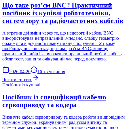
Що таке роз’єм BNC? Практичний
посібник із купівлі робототехніки,
систем зору та радіочастотних кабелів
A втратив дві зміни через те, що недорогий кабель BNC
використовував неправильний імпеданс, слабку геометрію
обжиму та відсутність плану циклу сполучення. У цьому
посібнику пояснюється, що таке роз’єм BNC, коли це
правильний вибір і як визначити правильний роз’єм, кабель,
обсяг тестування та очікуваний час перед покупкою.
2026-04-20
16 хв читання
Читати статтю
Посібник із купівлі
Посібник із специфікації кабелю
сервоприводу та кодера
Визначте кабелі сервоприводу та кодера робота з відповідним
терміном служби, екрануванням, радіусом вигину та
елементами керування електромагнітною сумісністю, щоб