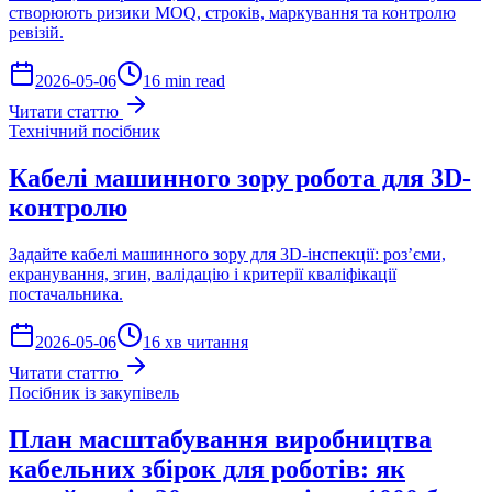
створюють ризики MOQ, строків, маркування та контролю
ревізій.
2026-05-06
16 min read
Читати статтю
Технічний посібник
Кабелі машинного зору робота для 3D-
контролю
Задайте кабелі машинного зору для 3D-інспекції: роз’єми,
екранування, згин, валідацію і критерії кваліфікації
постачальника.
2026-05-06
16 хв читання
Читати статтю
Посібник із закупівель
План масштабування виробництва
кабельних збірок для роботів: як