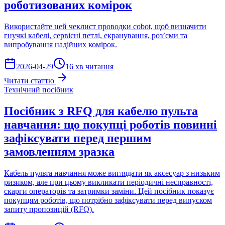
роботизованих комірок
Використайте цей чеклист проводки cobot, щоб визначити
гнучкі кабелі, сервісні петлі, екранування, роз’єми та
випробування надійних комірок.
2026-04-29
16 хв читання
Читати статтю
Технічний посібник
Посібник з RFQ для кабелю пульта
навчання: що покупці роботів повинні
зафіксувати перед першим
замовленням зразка
Кабель пульта навчання може виглядати як аксесуар з низьким
ризиком, але при цьому викликати періодичні несправності,
скарги операторів та затримки заміни. Цей посібник показує
покупцям роботів, що потрібно зафіксувати перед випуском
запиту пропозицій (RFQ).