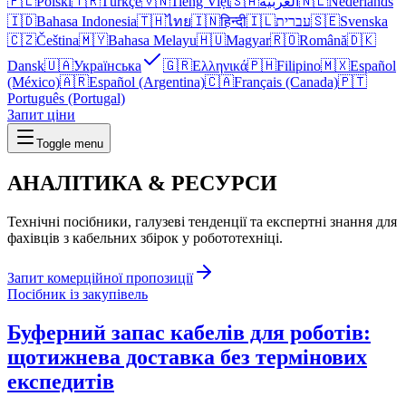
🇵🇱
Polski
🇹🇷
Türkçe
🇻🇳
Tiếng Việt
🇸🇦
العربية
🇳🇱
Nederlands
🇮🇩
Bahasa Indonesia
🇹🇭
ไทย
🇮🇳
हिन्दी
🇮🇱
עברית
🇸🇪
Svenska
🇨🇿
Čeština
🇲🇾
Bahasa Melayu
🇭🇺
Magyar
🇷🇴
Română
🇩🇰
Dansk
🇺🇦
Українська
🇬🇷
Ελληνικά
🇵🇭
Filipino
🇲🇽
Español
(México)
🇦🇷
Español (Argentina)
🇨🇦
Français (Canada)
🇵🇹
Português (Portugal)
Запит ціни
Toggle menu
АНАЛІТИКА &
РЕСУРСИ
Технічні посібники, галузеві тенденції та експертні знання для
фахівців з кабельних збірок у робототехніці.
Запит комерційної пропозиції
Посібник із закупівель
Буферний запас кабелів для роботів:
щотижнева доставка без термінових
експедитів