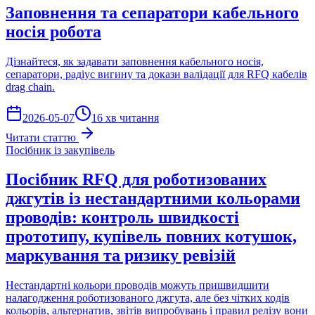
Заповнення та сепаратори кабельного
носія робота
Дізнайтеся, як задавати заповнення кабельного носія,
сепаратори, радіус вигину та докази валідації для RFQ кабелів
drag chain.
2026-05-07
16 хв читання
Читати статтю
Посібник із закупівель
Посібник RFQ для роботизованих
джгутів із нестандартними кольорами
проводів: контроль швидкості
прототипу, купівель повних котушок,
маркування та ризику ревізій
Нестандартні кольори проводів можуть пришвидшити
налагодження роботизованого джгута, але без чітких кодів
кольорів, альтернатив, звітів випробувань і правил релізу вони