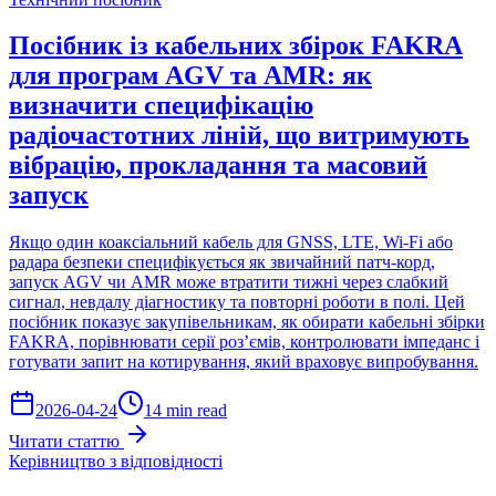
Посібник із кабельних збірок FAKRA
для програм AGV та AMR: як
визначити специфікацію
радіочастотних ліній, що витримують
вібрацію, прокладання та масовий
запуск
Якщо один коаксіальний кабель для GNSS, LTE, Wi-Fi або
радара безпеки специфікується як звичайний патч-корд,
запуск AGV чи AMR може втратити тижні через слабкий
сигнал, невдалу діагностику та повторні роботи в полі. Цей
посібник показує закупівельникам, як обирати кабельні збірки
FAKRA, порівнювати серії роз’ємів, контролювати імпеданс і
готувати запит на котирування, який враховує випробування.
2026-04-24
14 min read
Читати статтю
Керівництво з відповідності