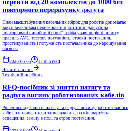
перейти від 20 комплектів до 1000 без
повторного перерахунку джгута
План масштабування кабельних збірок для роботів допомагає
закупівельникам перетворити прототипні джгути на
повторювані виробничі партії, зафіксувавши рівні попиту,
правила AVL, тестову потужність, строки постачання,
простежуваність і потужність постачальника до нарощування
обсягів.
2026-05-05
17 min read
Читати статтю
Технічний посібник
RFQ-посібник зі зняття натягу та
радіуса вигину роботизованих кабелів
Рішення щодо зняття натягу та радіуса вигину роботизованого
кабелю впливають на затвердження зразків, вартість
оснащення, заміну в полі та строк постачання.
2026-05-05
16 min read