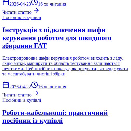
2026-04-23
16 хв читання
Читати статтю
Посібник із купівлі
Інструкція з підключення шафи
керування роботом для швидшого
збирання FAT
Електропроводка шафи керування роботом виходить з ладу,
якщо мітки, маршрути та область тестування залишаються
нечіткими. Цей посібник показує, як цитувати, затверджувати
та масштабувати чистіші збірки.
2026-04-22
16 хв читання
Читати статтю
Посібник із купівлі
Роботи-кабельноші: практичний
посібник із купівлі