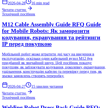
2026-04-28
16 min read
Читати статтю
Технічний посібник
M12 Cable Assembly Guide RFQ Guide
for Mobile Robots: Як заморозити
кодування, екранування та рейтинги
IP перед покупкою
Мобільний робот може втратити дні часу на введення в
експлуатацію, оскільки один кабельний вузол M12 був
придбаний як звичайний шнур. Цей посібник показує
покупцям, як заблокувати кодування, цоколевку, екранування,
ущільнення, конструкцію кабелю та перевірку перед тим, як
зразки замовлень створять переробку.
2026-04-27
15 хвилин читання
Читати статтю
Технічний посібник
Welding Robot Dress Pack Guide RFQ: