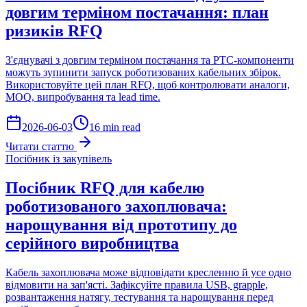
довгим терміном постачання: план
ризиків RFQ
З'єднувачі з довгим терміном постачання та PTC-компоненти
можуть зупинити запуск роботизованих кабельних збірок.
Використовуйте цей план RFQ, щоб контролювати аналоги,
MOQ, випробування та lead time.
2026-06-03
16 min read
Читати статтю
Посібник із закупівель
Посібник RFQ для кабелю
роботизованого захоплювача:
нарощування від прототипу до
серійного виробництва
Кабель захоплювача може відповідати кресленню й усе одно
відмовити на зап'ясті. Зафіксуйте правила USB, grapple,
розвантаження натягу, тестування та нарощування перед