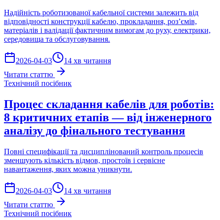
Надійність роботизованої кабельної системи залежить від
відповідності конструкції кабелю, прокладання, роз’ємів,
матеріалів і валідації фактичним вимогам до руху, електрики,
середовища та обслуговування.
2026-04-03
14 хв читання
Читати статтю
Технічний посібник
Процес складання кабелів для роботів:
8 критичних етапів — від інженерного
аналізу до фінального тестування
Повні специфікації та дисциплінований контроль процесів
зменшують кількість відмов, простоїв і сервісне
навантаження, яких можна уникнути.
2026-04-03
14 хв читання
Читати статтю
Технічний посібник