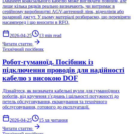
Datasheet коаксіального кабелю може виглядати повним, але
лише кілька рядків реально визначають, чи витримає в
серійному виробництві AGV-антенний лінк, відеолінія або
радарний джгут. У цьому матеріалі розбираємо, що перевіряти
насамперед і що вносити в RFQ.
2026-04-25
13 min read
Читати статтю
Технічний посібник
Робот-гуманоїд. Посібник із
підключення проводів для надійності
кабелю з високою DOF
Дізнайтеся, як визначати кабельні вузли для гуманоїдних
роботів, від кручення з’єднань і щільності потужності до
петель обслуговування, екранування та технічного
обслуговування, готового до експлуатації.
2026-04-25
15 хв читання
Читати статтю
Технічний посібник