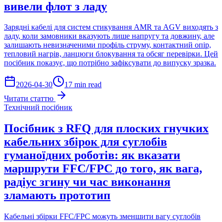
вивели флот з ладу
Зарядні кабелі для систем стикування AMR та AGV виходять з
ладу, коли замовники вказують лише напругу та довжину, але
залишають невизначеними профіль струму, контактний опір,
тепловий нагрів, ланцюги блокування та обсяг перевірки. Цей
посібник показує, що потрібно зафіксувати до випуску зразка.
2026-04-30
17 min read
Читати статтю
Технічний посібник
Посібник з RFQ для плоских гнучких
кабельних збірок для суглобів
гуманоїдних роботів: як вказати
маршрути FFC/FPC до того, як вага,
радіус згину чи час виконання
зламають прототип
Кабельні збірки FFC/FPC можуть зменшити вагу суглобів