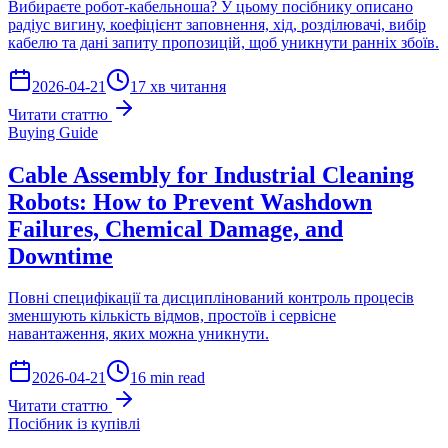
Вибираєте робот-кабельноша? У цьому посібнику описано
радіус вигину, коефіцієнт заповнення, хід, розділювачі, вибір
кабелю та дані запиту пропозицій, щоб уникнути ранніх збоїв.
2026-04-21
17 хв читання
Читати статтю
Buying Guide
Cable Assembly for Industrial Cleaning
Robots: How to Prevent Washdown
Failures, Chemical Damage, and
Downtime
Повні специфікації та дисциплінований контроль процесів
зменшують кількість відмов, простоїв і сервісне
навантаження, яких можна уникнути.
2026-04-21
16 min read
Читати статтю
Посібник із купівлі