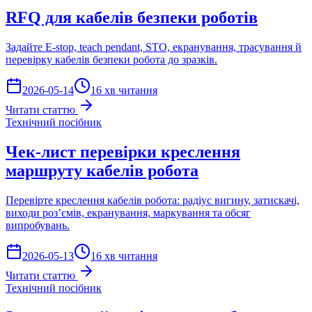
RFQ для кабелів безпеки роботів
Задайте E-stop, teach pendant, STO, екранування, трасування й
перевірку кабелів безпеки робота до зразків.
2026-05-14
16 хв читання
Читати статтю
Технічний посібник
Чек-лист перевірки креслення
маршруту кабелів робота
Перевірте креслення кабелів робота: радіус вигину, затискачі,
виходи розʼємів, екранування, маркування та обсяг
випробувань.
2026-05-13
16 хв читання
Читати статтю
Технічний посібник