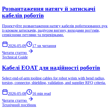
Розвантаження натягу й затискачі
кабелів роботів
Проектуйте розвантаження натягу кабелів роботизованих рук
із кроком затискачів, радіусом вигину, виходами роз’ємів,
сервісними петлями та перевірками.
2026-05-09
17 хв читання
Читати статтю
Technical Guide
Кабелі EOAT для надійності роботів
Select end-of-arm tooling cables for robot wrists with bend radius,
torsion, connector, shielding, validation, and supplier RFQ criteria.
2026-05-08
16 min read
Читати статтю
Технічний посібник