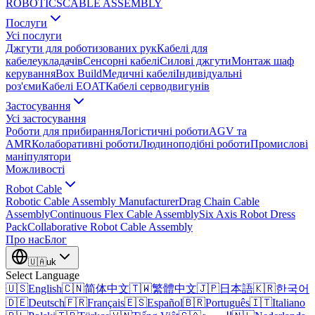
ROBOTICS
CABLE ASSEMBLY
Послуги
Усі послуги
Джгути для роботизованих рук
Кабелі для
кабелеукладачів
Сенсорні кабелі
Силові джгути
Монтаж шаф
керування
Box Build
Медичні кабелі
Індивідуальні
роз'єми
Кабелі EOAT
Кабелі серводвигунів
Застосування
Усі застосування
Роботи для прибирання
Логістичні роботи
AGV та
AMR
Колаборативні роботи
Людиноподібні роботи
Промислові
маніпулятори
Можливості
Robot Cable
Robotic Cable Assembly Manufacturer
Drag Chain Cable
Assembly
Continuous Flex Cable Assembly
Six Axis Robot Dress
Pack
Collaborative Robot Cable Assembly
Про нас
Блог
🇺🇦
uk
Select Language
🇺🇸
English
🇨🇳
简体中文
🇹🇼
繁體中文
🇯🇵
日本語
🇰🇷
한국어
🇩🇪
Deutsch
🇫🇷
Français
🇪🇸
Español
🇧🇷
Português
🇮🇹
Italiano