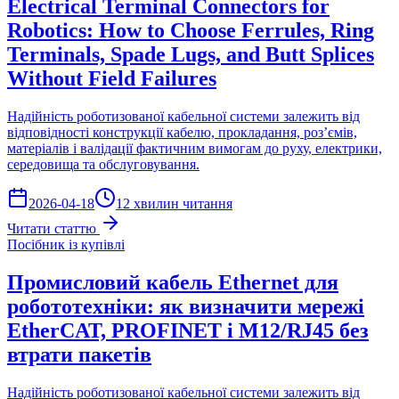
Electrical Terminal Connectors for
Robotics: How to Choose Ferrules, Ring
Terminals, Spade Lugs, and Butt Splices
Without Field Failures
Надійність роботизованої кабельної системи залежить від
відповідності конструкції кабелю, прокладання, роз’ємів,
матеріалів і валідації фактичним вимогам до руху, електрики,
середовища та обслуговування.
2026-04-18
12 хвилин читання
Читати статтю
Посібник із купівлі
Промисловий кабель Ethernet для
робототехніки: як визначити мережі
EtherCAT, PROFINET і M12/RJ45 без
втрати пакетів
Надійність роботизованої кабельної системи залежить від