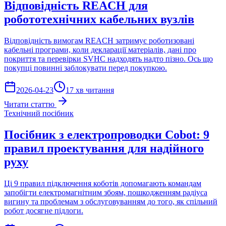
Відповідність REACH для
робототехнічних кабельних вузлів
Відповідність вимогам REACH затримує роботизовані
кабельні програми, коли декларації матеріалів, дані про
покриття та перевірки SVHC надходять надто пізно. Ось що
покупці повинні заблокувати перед покупкою.
2026-04-23
17 хв читання
Читати статтю
Технічний посібник
Посібник з електропроводки Cobot: 9
правил проектування для надійного
руху
Ці 9 правил підключення коботів допомагають командам
запобігти електромагнітним збоям, пошкодженням радіуса
вигину та проблемам з обслуговуванням до того, як спільний
робот досягне підлоги.