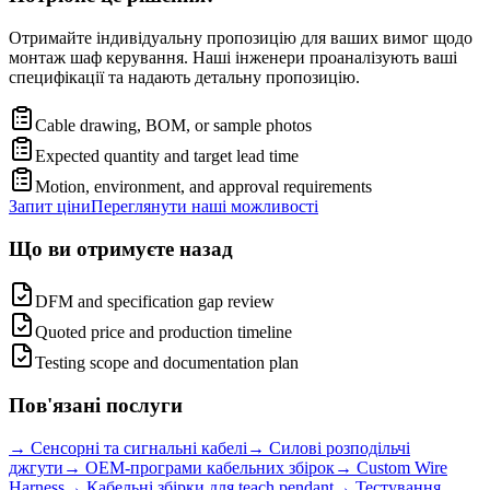
Отримайте індивідуальну пропозицію для ваших вимог щодо
монтаж шаф керування. Наші інженери проаналізують ваші
специфікації та надають детальну пропозицію.
Cable drawing, BOM, or sample photos
Expected quantity and target lead time
Motion, environment, and approval requirements
Запит ціни
Переглянути наші можливості
Що ви отримуєте назад
DFM and specification gap review
Quoted price and production timeline
Testing scope and documentation plan
Пов'язані послуги
→
Сенсорні та сигнальні кабелі
→
Силові розподільчі
джгути
→
OEM-програми кабельних збірок
→
Custom Wire
Harness
→
Кабельні збірки для teach pendant
→
Тестування