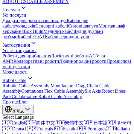
ROBOTICS
CABLE ASSEMBLY
Послуги
Усі послуги
Джгути для роботизованих рук
Кабелі для
кабелеукладачів
Сенсорні кабелі
Силові джгути
Монтаж шаф
керування
Box Build
Медичні кабелі
Індивідуальні
роз'єми
Кабелі EOAT
Кабелі серводвигунів
Застосування
Усі застосування
Роботи для прибирання
Логістичні роботи
AGV та
AMR
Колаборативні роботи
Людиноподібні роботи
Промислові
маніпулятори
Можливості
Robot Cable
Robotic Cable Assembly Manufacturer
Drag Chain Cable
Assembly
Continuous Flex Cable Assembly
Six Axis Robot Dress
Pack
Collaborative Robot Cable Assembly
Про нас
Блог
🇺🇦
uk
Select Language
🇺🇸
English
🇨🇳
简体中文
🇹🇼
繁體中文
🇯🇵
日本語
🇰🇷
한국어
🇩🇪
Deutsch
🇫🇷
Français
🇪🇸
Español
🇧🇷
Português
🇮🇹
Italiano