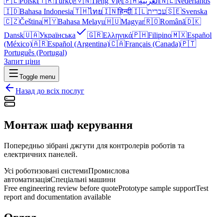
🇵🇱
Polski
🇹🇷
Türkçe
🇻🇳
Tiếng Việt
🇸🇦
العربية
🇳🇱
Nederlands
🇮🇩
Bahasa Indonesia
🇹🇭
ไทย
🇮🇳
हिन्दी
🇮🇱
עברית
🇸🇪
Svenska
🇨🇿
Čeština
🇲🇾
Bahasa Melayu
🇭🇺
Magyar
🇷🇴
Română
🇩🇰
Dansk
🇺🇦
Українська
🇬🇷
Ελληνικά
🇵🇭
Filipino
🇲🇽
Español
(México)
🇦🇷
Español (Argentina)
🇨🇦
Français (Canada)
🇵🇹
Português (Portugal)
Запит ціни
Toggle menu
Назад до всіх послуг
Монтаж шаф керування
Попередньо зібрані джгути для контролерів роботів та
електричних панелей.
Усі роботизовані системи
Промислова
автоматизація
Спеціальні машини
Free engineering review before quote
Prototype sample support
Test
report and documentation available