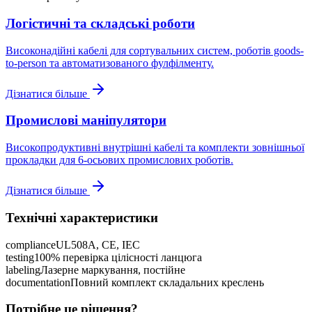
Логістичні та складські роботи
Високонадійні кабелі для сортувальних систем, роботів goods-
to-person та автоматизованого фулфілменту.
Дізнатися більше
Промислові маніпулятори
Високопродуктивні внутрішні кабелі та комплекти зовнішньої
прокладки для 6-осьових промислових роботів.
Дізнатися більше
Технічні характеристики
compliance
UL508A, CE, IEC
testing
100% перевірка цілісності ланцюга
labeling
Лазерне маркування, постійне
documentation
Повний комплект складальних креслень
Потрібне це рішення?