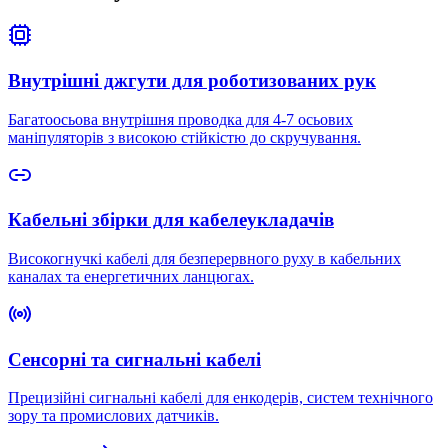
Внутрішні джгути для роботизованих рук
Багатоосьова внутрішня проводка для 4-7 осьових
маніпуляторів з високою стійкістю до скручування.
Кабельні збірки для кабелеукладачів
Високогнучкі кабелі для безперервного руху в кабельних
каналах та енергетичних ланцюгах.
Сенсорні та сигнальні кабелі
Прецизійні сигнальні кабелі для енкодерів, систем технічного
зору та промислових датчиків.