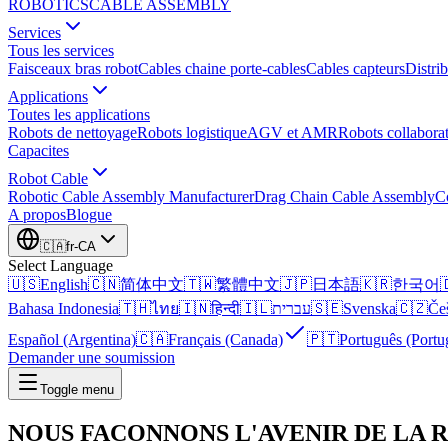
ROBOTICS
CABLE ASSEMBLY
Services
Tous les services
Faisceaux bras robot
Cables chaine porte-cables
Cables capteurs
Distrib
Applications
Toutes les applications
Robots de nettoyage
Robots logistique
AGV et AMR
Robots collaborat
Capacites
Robot Cable
Robotic Cable Assembly Manufacturer
Drag Chain Cable Assembly
C
A propos
Blogue
🇨🇦
fr-CA
Select Language
🇺🇸
English
🇨🇳
简体中文
🇹🇼
繁體中文
🇯🇵
日本語
🇰🇷
한국어

Bahasa Indonesia
🇹🇭
ไทย
🇮🇳
हिन्दी
🇮🇱
עברית
🇸🇪
Svenska
🇨🇿
Če
Español (Argentina)
🇨🇦
Français (Canada)
🇵🇹
Português (Portu
Demander une soumission
Toggle menu
NOUS FACONNONS
L'AVENIR DE LA