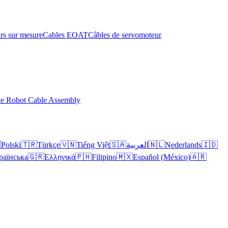
rs sur mesure
Cables EOAT
Câbles de servomoteur
ve Robot Cable Assembly

Polski
🇹🇷
Türkçe
🇻🇳
Tiếng Việt
🇸🇦
العربية
🇳🇱
Nederlands
🇮🇩
раїнська
🇬🇷
Ελληνικά
🇵🇭
Filipino
🇲🇽
Español (México)
🇦🇷