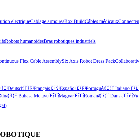
ution electrique
Cablage armoires
Box Build
Câbles médicaux
Connecteu
ifs
Robots humanoides
Bras robotiques industriels
ontinuous Flex Cable Assembly
Six Axis Robot Dress Pack
Collaborati
🇪
Deutsch
🇫🇷
Français
🇪🇸
Español
🇧🇷
Português
🇮🇹
Italiano
🇵
ština
🇲🇾
Bahasa Melayu
🇭🇺
Magyar
🇷🇴
Română
🇩🇰
Dansk
🇺🇦
Ук
gal)
 ROBOTIQUE