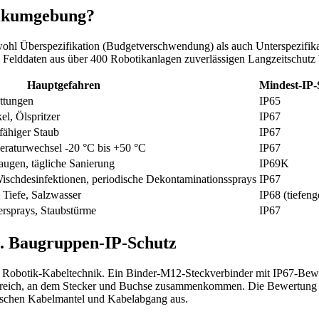
tikumgebung?
ohl Überspezifikation (Budgetverschwendung) als auch Unterspezifikati
Felddaten aus über 400 Robotikanlagen zuverlässigen Langzeitschutz b
Hauptgefahren
Mindest-IP-
üttungen
IP65
el, Ölspritzer
IP67
fähiger Staub
IP67
raturwechsel -20 °C bis +50 °C
IP67
augen, tägliche Sanierung
IP69K
schdesinfektionen, periodische Dekontaminationssprays
IP67
Tiefe, Salzwasser
IP68 (tiefeng
rsprays, Staubstürme
IP67
s. Baugruppen-IP-Schutz
n der Robotik-Kabeltechnik. Ein Binder-M12-Steckverbinder mit IP67-Be
bereich, an dem Stecker und Buchse zusammenkommen. Die Bewertung s
wischen Kabelmantel und Kabelabgang aus.