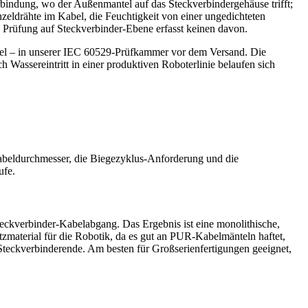
bindung, wo der Außenmantel auf das Steckverbindergehäuse trifft;
zeldrähte im Kabel, die Feuchtigkeit von einer ungedichteten
i. Prüfung auf Steckverbinder-Ebene erfasst keinen davon.
bel – in unserer IEC 60529-Prüfkammer vor dem Versand. Die
 Wassereintritt in einer produktiven Roboterlinie belaufen sich
Kabeldurchmesser, die Biegezyklus-Anforderung und die
ufe.
eckverbinder-Kabelabgang. Das Ergebnis ist eine monolithische,
tzmaterial für die Robotik, da es gut an PUR-Kabelmänteln haftet,
Steckverbinderende. Am besten für Großserienfertigungen geeignet,