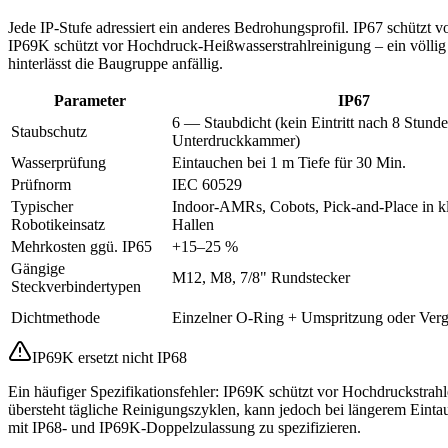
Jede IP-Stufe adressiert ein anderes Bedrohungsprofil. IP67 schützt v
IP69K schützt vor Hochdruck-Heißwasserstrahlreinigung – ein völlig
hinterlässt die Baugruppe anfällig.
Parameter
IP67
6 — Staubdicht (kein Eintritt nach 8 Stunde
Staubschutz
Unterdruckkammer)
Wasserprüfung
Eintauchen bei 1 m Tiefe für 30 Min.
Prüfnorm
IEC 60529
Typischer
Indoor-AMRs, Cobots, Pick-and-Place in kl
Robotikeinsatz
Hallen
Mehrkosten ggü. IP65
+15–25 %
Gängige
M12, M8, 7/8" Rundstecker
Steckverbindertypen
Dichtmethode
Einzelner O-Ring + Umspritzung oder Ver
IP69K ersetzt nicht IP68
Ein häufiger Spezifikationsfehler: IP69K schützt vor Hochdruckstrah
übersteht tägliche Reinigungszyklen, kann jedoch bei längerem Eint
mit IP68- und IP69K-Doppelzulassung zu spezifizieren.