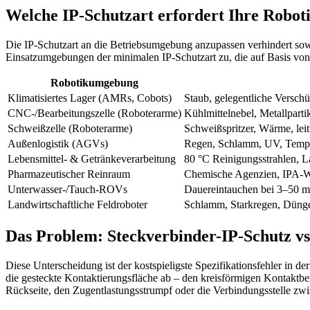
Welche IP-Schutzart erfordert Ihre Robo
Die IP-Schutzart an die Betriebsumgebung anzupassen verhindert sow
Einsatzumgebungen der minimalen IP-Schutzart zu, die auf Basis von 
Robotikumgebung
Klimatisiertes Lager (AMRs, Cobots)
Staub, gelegentliche Versch
CNC-/Bearbeitungszelle (Roboterarme)
Kühlmittelnebel, Metallpartik
Schweißzelle (Roboterarme)
Schweißspritzer, Wärme, leit
Außenlogistik (AGVs)
Regen, Schlamm, UV, Tempe
Lebensmittel- & Getränkeverarbeitung
80 °C Reinigungsstrahlen, L
Pharmazeutischer Reinraum
Chemische Agenzien, IPA-Wi
Unterwasser-/Tauch-ROVs
Dauereintauchen bei 3–50 m 
Landwirtschaftliche Feldroboter
Schlamm, Starkregen, Dünge
Das Problem: Steckverbinder-IP-Schutz v
Diese Unterscheidung ist der kostspieligste Spezifikationsfehler i
die gesteckte Kontaktierungsfläche ab – den kreisförmigen Kontakt
Rückseite, den Zugentlastungsstrumpf oder die Verbindungsstelle z