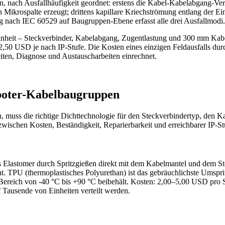
n, nach Ausfallhäufigkeit geordnet: erstens die Kabel-Kabelabgang-Ver
ikrospalte erzeugt; drittens kapillare Kriechströmung entlang der Ein
üfung nach IEC 60529 auf Baugruppen-Ebene erfasst alle drei Ausfallmod
 Einheit – Steckverbinder, Kabelabgang, Zugentlastung und 300 mm Ka
50 USD je nach IP-Stufe. Die Kosten eines einzigen Feldausfalls durch
ten, Diagnose und Austauscharbeiten einrechnet.
oboter-Kabelbaugruppen
, muss die richtige Dichttechnologie für den Steckverbindertyp, den 
chen Kosten, Beständigkeit, Reparierbarkeit und erreichbarer IP-St
es Elastomer durch Spritzgießen direkt mit dem Kabelmantel und dem St
cht. TPU (thermoplastisches Polyurethan) ist das gebräuchlichste Umspri
m Bereich von -40 °C bis +90 °C beibehält. Kosten: 2,00–5,00 USD pro 
Tausende von Einheiten verteilt werden.