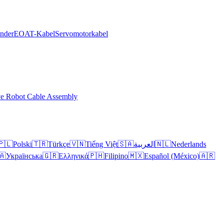
inder
EOAT-Kabel
Servomotorkabel
ve Robot Cable Assembly
🇵🇱
Polski
🇹🇷
Türkçe
🇻🇳
Tiếng Việt
🇸🇦
العربية
🇳🇱
Nederlands
🇦
Українська
🇬🇷
Ελληνικά
🇵🇭
Filipino
🇲🇽
Español (México)
🇦🇷