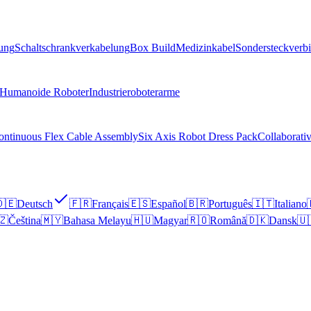
lung
Schaltschrankverkabelung
Box Build
Medizinkabel
Sondersteckverb
Humanoide Roboter
Industrieroboterarme
ontinuous Flex Cable Assembly
Six Axis Robot Dress Pack
Collaborati
🇪
Deutsch
🇫🇷
Français
🇪🇸
Español
🇧🇷
Português
🇮🇹
Italiano
🇿
Čeština
🇲🇾
Bahasa Melayu
🇭🇺
Magyar
🇷🇴
Română
🇩🇰
Dansk
🇺