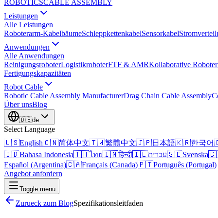
ROBOTICS
CABLE ASSEMBLY
Leistungen
Alle Leistungen
Roboterarm-Kabelbäume
Schleppkettenkabel
Sensorkabel
Stromvertei
Anwendungen
Alle Anwendungen
Reinigungsroboter
Logistikroboter
FTF & AMR
Kollaborative Roboter
Fertigungskapazitäten
Robot Cable
Robotic Cable Assembly Manufacturer
Drag Chain Cable Assembly
C
Über uns
Blog
🇩🇪
de
Select Language
🇺🇸
English
🇨🇳
简体中文
🇹🇼
繁體中文
🇯🇵
日本語
🇰🇷
한국어

🇮🇩
Bahasa Indonesia
🇹🇭
ไทย
🇮🇳
हिन्दी
🇮🇱
עברית
🇸🇪
Svenska
🇨
Español (Argentina)
🇨🇦
Français (Canada)
🇵🇹
Português (Portugal)
Angebot anfordern
Toggle menu
Zurueck zum Blog
Spezifikationsleitfaden