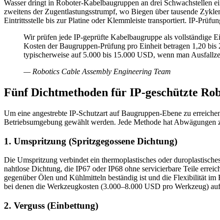
Wasser dringt in Roboter-Kabelbaugruppen an drei Schwachstellen ei
zweitens der Zugentlastungsstrumpf, wo Biegen über tausende Zyklen M
Eintrittsstelle bis zur Platine oder Klemmleiste transportiert. IP-Pr
Wir prüfen jede IP-geprüfte Kabelbaugruppe als vollständige
Kosten der Baugruppen-Prüfung pro Einheit betragen 1,20 bis 2,
typischerweise auf 5.000 bis 15.000 USD, wenn man Ausfallzei
—
Robotics Cable Assembly Engineering Team
Fünf Dichtmethoden für IP-geschützte R
Um eine angestrebte IP-Schutzart auf Baugruppen-Ebene zu erreichen
Betriebsumgebung gewählt werden. Jede Methode hat Abwägungen zwis
1. Umspritzung (Spritzgegossene Dichtung)
Die Umspritzung verbindet ein thermoplastisches oder duroplastisch
nahtlose Dichtung, die IP67 oder IP68 ohne servicierbare Teile errei
gegenüber Ölen und Kühlmitteln beständig ist und die Flexibilität i
bei denen die Werkzeugkosten (3.000–8.000 USD pro Werkzeug) auf 
2. Verguss (Einbettung)