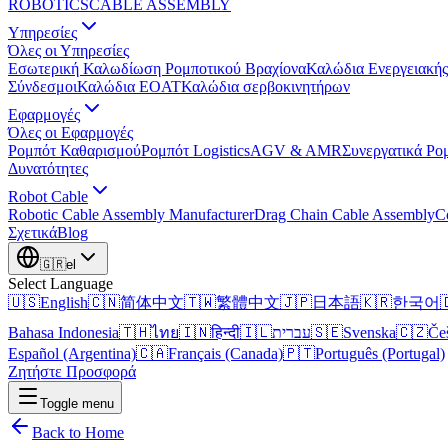
ROBOTICS
CABLE ASSEMBLY
Υπηρεσίες
Όλες οι Υπηρεσίες
Εσωτερική Καλωδίωση Ρομποτικού Βραχίονα
Καλώδια Ενεργειακής
Σύνδεσμοι
Καλώδια EOAT
Καλώδια σερβοκινητήρων
Εφαρμογές
Όλες οι Εφαρμογές
Ρομπότ Καθαρισμού
Ρομπότ Logistics
AGV & AMR
Συνεργατικά Ρο
Δυνατότητες
Robot Cable
Robotic Cable Assembly Manufacturer
Drag Chain Cable Assembly
C
Σχετικά
Blog
🇬🇷
el
Select Language
🇺🇸
English
🇨🇳
简体中文
🇹🇼
繁體中文
🇯🇵
日本語
🇰🇷
한국어

Bahasa Indonesia
🇹🇭
ไทย
🇮🇳
हिन्दी
🇮🇱
עברית
🇸🇪
Svenska
🇨🇿
Če
Español (Argentina)
🇨🇦
Français (Canada)
🇵🇹
Português (Portugal)
Ζητήστε Προσφορά
Toggle menu
Back to Home