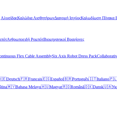
 Αλυσίδας
Καλώδια Αισθητήρων
Διανομή Ισχύος
Καλωδίωση Πίνακα 
μπότ
Ανθρωποειδή Ρομπότ
Βιομηχανικοί Βραχίονες
ontinuous Flex Cable Assembly
Six Axis Robot Dress Pack
Collaborati
🇪
Deutsch
🇫🇷
Français
🇪🇸
Español
🇧🇷
Português
🇮🇹
Italiano
🇵
ština
🇲🇾
Bahasa Melayu
🇭🇺
Magyar
🇷🇴
Română
🇩🇰
Dansk
🇺🇦
Ук