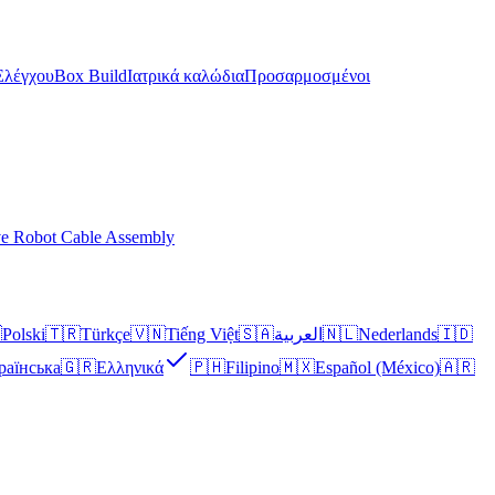
Ελέγχου
Box Build
Ιατρικά καλώδια
Προσαρμοσμένοι
ve Robot Cable Assembly

Polski
🇹🇷
Türkçe
🇻🇳
Tiếng Việt
🇸🇦
العربية
🇳🇱
Nederlands
🇮🇩
раїнська
🇬🇷
Ελληνικά
🇵🇭
Filipino
🇲🇽
Español (México)
🇦🇷