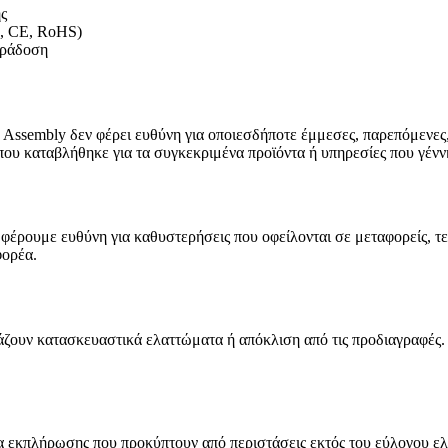
ς
L, CE, RoHS)
αράδοση
e Assembly δεν φέρει ευθύνη για οποιεσδήποτε έμμεσες, παρεπόμενες, 
που καταβλήθηκε για τα συγκεκριμένα προϊόντα ή υπηρεσίες που γένν
ν φέρουμε ευθύνη για καθυστερήσεις που οφείλονται σε μεταφορείς, τ
φορέα.
ιάζουν κατασκευαστικά ελαττώματα ή απόκλιση από τις προδιαγραφές.
μία εκπλήρωσης που προκύπτουν από περιστάσεις εκτός του εύλογου