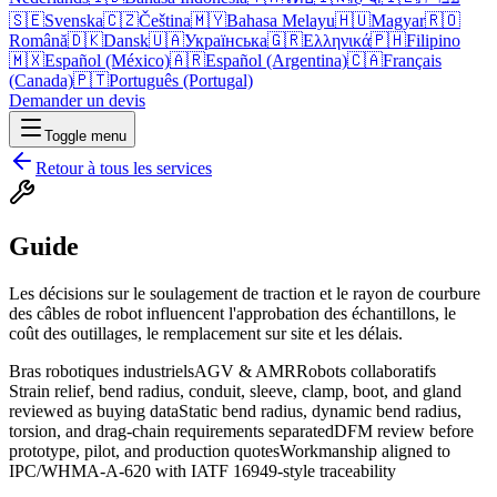
🇸🇪
Svenska
🇨🇿
Čeština
🇲🇾
Bahasa Melayu
🇭🇺
Magyar
🇷🇴
Română
🇩🇰
Dansk
🇺🇦
Українська
🇬🇷
Ελληνικά
🇵🇭
Filipino
🇲🇽
Español (México)
🇦🇷
Español (Argentina)
🇨🇦
Français
(Canada)
🇵🇹
Português (Portugal)
Demander un devis
Toggle menu
Retour à tous les services
Guide
Les décisions sur le soulagement de traction et le rayon de courbure
des câbles de robot influencent l'approbation des échantillons, le
coût des outillages, le remplacement sur site et les délais.
Bras robotiques industriels
AGV & AMR
Robots collaboratifs
Strain relief, bend radius, conduit, sleeve, clamp, boot, and gland
reviewed as buying data
Static bend radius, dynamic bend radius,
torsion, and drag-chain requirements separated
DFM review before
prototype, pilot, and production quotes
Workmanship aligned to
IPC/WHMA-A-620 with IATF 16949-style traceability