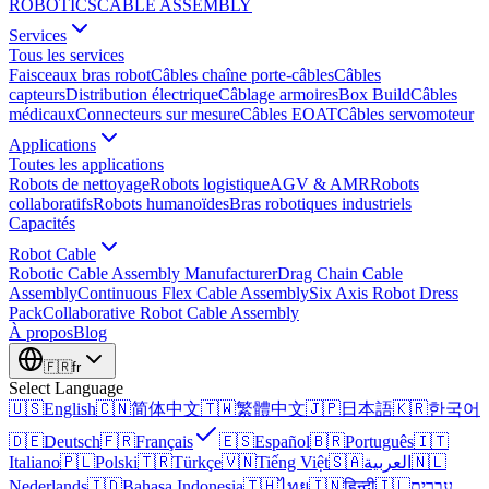
ROBOTICS
CABLE ASSEMBLY
Services
Tous les services
Faisceaux bras robot
Câbles chaîne porte-câbles
Câbles
capteurs
Distribution électrique
Câblage armoires
Box Build
Câbles
médicaux
Connecteurs sur mesure
Câbles EOAT
Câbles servomoteur
Applications
Toutes les applications
Robots de nettoyage
Robots logistique
AGV & AMR
Robots
collaboratifs
Robots humanoïdes
Bras robotiques industriels
Capacités
Robot Cable
Robotic Cable Assembly Manufacturer
Drag Chain Cable
Assembly
Continuous Flex Cable Assembly
Six Axis Robot Dress
Pack
Collaborative Robot Cable Assembly
À propos
Blog
🇫🇷
fr
Select Language
🇺🇸
English
🇨🇳
简体中文
🇹🇼
繁體中文
🇯🇵
日本語
🇰🇷
한국어
🇩🇪
Deutsch
🇫🇷
Français
🇪🇸
Español
🇧🇷
Português
🇮🇹
Italiano
🇵🇱
Polski
🇹🇷
Türkçe
🇻🇳
Tiếng Việt
🇸🇦
العربية
🇳🇱
Nederlands
🇮🇩
Bahasa Indonesia
🇹🇭
ไทย
🇮🇳
हिन्दी
🇮🇱
עברית