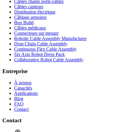
Câbles chaîne porte-câbles
Câbles capteurs
Distribution électrique
Câblage armoires
Box Build
Câbles médicaux
Connecteurs sur mesure
Robotic Cable Assembly Manufacturer
Drag Chain Cable Assembly
Continuous Flex Cable Assembly
Six Axis Robot Dress Pack
Collaborative Robot Cable Assembly
Entreprise
À propos
Capacités
Applications
Blog
FAQ
Contact
Contact