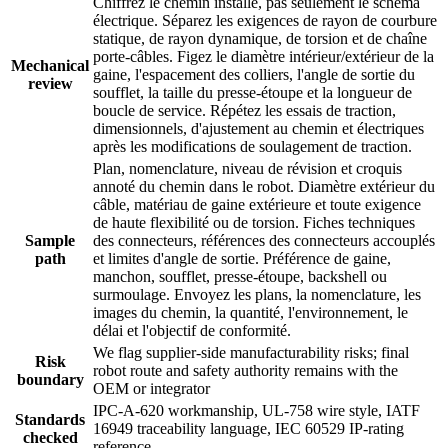
Chiffrez le chemin installé, pas seulement le schéma
électrique. Séparez les exigences de rayon de courbure
statique, de rayon dynamique, de torsion et de chaîne
porte-câbles. Figez le diamètre intérieur/extérieur de la
Mechanical
gaine, l'espacement des colliers, l'angle de sortie du
review
soufflet, la taille du presse-étoupe et la longueur de
boucle de service. Répétez les essais de traction,
dimensionnels, d'ajustement au chemin et électriques
après les modifications de soulagement de traction.
Plan, nomenclature, niveau de révision et croquis
annoté du chemin dans le robot. Diamètre extérieur du
câble, matériau de gaine extérieure et toute exigence
de haute flexibilité ou de torsion. Fiches techniques
Sample
des connecteurs, références des connecteurs accouplés
path
et limites d'angle de sortie. Préférence de gaine,
manchon, soufflet, presse-étoupe, backshell ou
surmoulage. Envoyez les plans, la nomenclature, les
images du chemin, la quantité, l'environnement, le
délai et l'objectif de conformité.
We flag supplier-side manufacturability risks; final
Risk
robot route and safety authority remains with the
boundary
OEM or integrator
IPC-A-620 workmanship, UL-758 wire style, IATF
Standards
16949 traceability language, IEC 60529 IP-rating
checked
reference