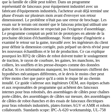
que la famille de câble peut tolérer. Dans un programme
représentatif de faisceaux pour équipement industriel avec un
fabricant d'équipements industriels, l'acheteur avait déjà terminé une
phase d'essais sur plusieurs mois avant d'envoyer son retour
dimensionnel. Le problème n'était pas une erreur de brochage. Les
essais sur le terrain ont montré que le faisceau principal utilisait une
gaine dont la dimension ne respectait pas l'exigence d'assemblage.
Le programme comptait un petit lot de prototypes en attente de la
prochaine décision d'échantillonnage. Notre équipe d'ingénierie a
examiné le retour sur la gaine, travaillé avec les ingénieurs du client
pour définir la dimension corrigée, puis préparé un devis révisé pour
les nouveaux échantillons et le lot de production. Ce cas explique
pourquoi les RFQ de câbles de robot doivent traiter le soulagement
de traction, le rayon de courbure, les gaines, les manchons, les
colliers, les soufflets et les presse-étoupes comme des données
d'achat. Si ces informations manquent, les fournisseurs chiffrent des
hypothèses mécaniques différentes, et le devis le moins cher peut
n'être moins cher que parce qu'il a omis le risque lié au chemin
installé. Ce guide s'adresse aux ingénieurs OEM, aux équipes achats
et aux responsables de programme qui achètent des faisceaux
internes pour bras robotisés, des assemblages de câbles pour chaînes
porte-câbles, des assemblages de câbles sur mesure, des assemblages
de câbles de robot étanches et des essais de faisceaux électriques
pour bras robotisés industriels, plates-formes AGV et AMR et robots
collaboratifs. Standards scope: IPC-A-620 workmanship, UL-758