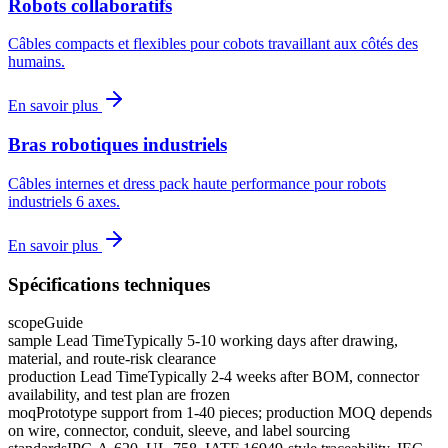
Robots collaboratifs
Câbles compacts et flexibles pour cobots travaillant aux côtés des
humains.
En savoir plus
Bras robotiques industriels
Câbles internes et dress pack haute performance pour robots
industriels 6 axes.
En savoir plus
Spécifications techniques
scope
Guide
sample Lead Time
Typically 5-10 working days after drawing,
material, and route-risk clearance
production Lead Time
Typically 2-4 weeks after BOM, connector
availability, and test plan are frozen
moq
Prototype support from 1-40 pieces; production MOQ depends
on wire, connector, conduit, sleeve, and label sourcing