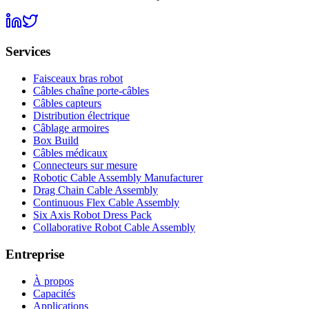
Services
Faisceaux bras robot
Câbles chaîne porte-câbles
Câbles capteurs
Distribution électrique
Câblage armoires
Box Build
Câbles médicaux
Connecteurs sur mesure
Robotic Cable Assembly Manufacturer
Drag Chain Cable Assembly
Continuous Flex Cable Assembly
Six Axis Robot Dress Pack
Collaborative Robot Cable Assembly
Entreprise
À propos
Capacités
Applications