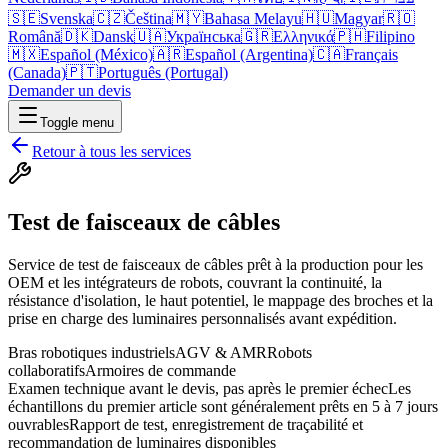
🇸🇪
Svenska
🇨🇿
Čeština
🇲🇾
Bahasa Melayu
🇭🇺
Magyar
🇷🇴
Română
🇩🇰
Dansk
🇺🇦
Українська
🇬🇷
Ελληνικά
🇵🇭
Filipino
🇲🇽
Español (México)
🇦🇷
Español (Argentina)
🇨🇦
Français
(Canada)
🇵🇹
Português (Portugal)
Demander un devis
Toggle menu
Retour à tous les services
Test de faisceaux de câbles
Service de test de faisceaux de câbles prêt à la production pour les
OEM et les intégrateurs de robots, couvrant la continuité, la
résistance d'isolation, le haut potentiel, le mappage des broches et la
prise en charge des luminaires personnalisés avant expédition.
Bras robotiques industriels
AGV & AMR
Robots
collaboratifs
Armoires de commande
Examen technique avant le devis, pas après le premier échec
Les
échantillons du premier article sont généralement prêts en 5 à 7 jours
ouvrables
Rapport de test, enregistrement de traçabilité et
recommandation de luminaires disponibles