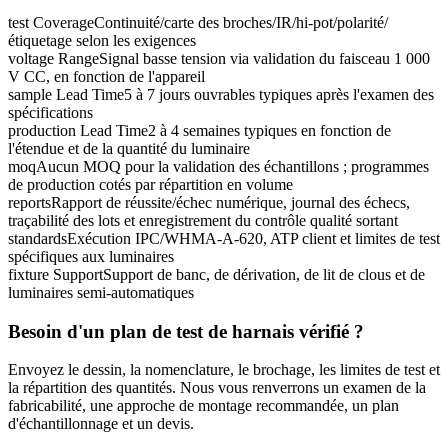
test Coverage
Continuité/carte des broches/IR/hi-pot/polarité/
étiquetage selon les exigences
voltage Range
Signal basse tension via validation du faisceau 1 000
V CC, en fonction de l'appareil
sample Lead Time
5 à 7 jours ouvrables typiques après l'examen des
spécifications
production Lead Time
2 à 4 semaines typiques en fonction de
l'étendue et de la quantité du luminaire
moq
Aucun MOQ pour la validation des échantillons ; programmes
de production cotés par répartition en volume
reports
Rapport de réussite/échec numérique, journal des échecs,
traçabilité des lots et enregistrement du contrôle qualité sortant
standards
Exécution IPC/WHMA-A-620, ATP client et limites de test
spécifiques aux luminaires
fixture Support
Support de banc, de dérivation, de lit de clous et de
luminaires semi-automatiques
Besoin d'un plan de test de harnais vérifié ?
Envoyez le dessin, la nomenclature, le brochage, les limites de test et
la répartition des quantités. Nous vous renverrons un examen de la
fabricabilité, une approche de montage recommandée, un plan
d'échantillonnage et un devis.