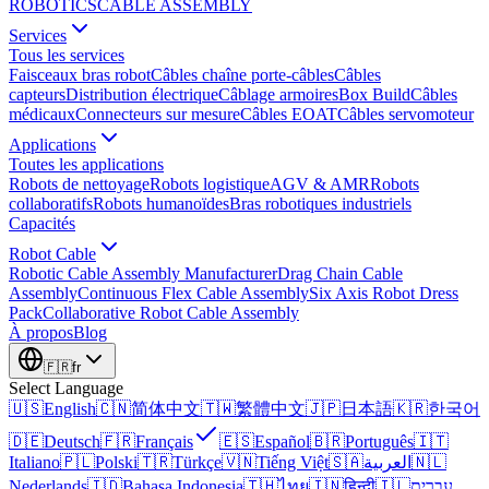
ROBOTICS
CABLE ASSEMBLY
Services
Tous les services
Faisceaux bras robot
Câbles chaîne porte-câbles
Câbles
capteurs
Distribution électrique
Câblage armoires
Box Build
Câbles
médicaux
Connecteurs sur mesure
Câbles EOAT
Câbles servomoteur
Applications
Toutes les applications
Robots de nettoyage
Robots logistique
AGV & AMR
Robots
collaboratifs
Robots humanoïdes
Bras robotiques industriels
Capacités
Robot Cable
Robotic Cable Assembly Manufacturer
Drag Chain Cable
Assembly
Continuous Flex Cable Assembly
Six Axis Robot Dress
Pack
Collaborative Robot Cable Assembly
À propos
Blog
🇫🇷
fr
Select Language
🇺🇸
English
🇨🇳
简体中文
🇹🇼
繁體中文
🇯🇵
日本語
🇰🇷
한국어
🇩🇪
Deutsch
🇫🇷
Français
🇪🇸
Español
🇧🇷
Português
🇮🇹
Italiano
🇵🇱
Polski
🇹🇷
Türkçe
🇻🇳
Tiếng Việt
🇸🇦
العربية
🇳🇱
Nederlands
🇮🇩
Bahasa Indonesia
🇹🇭
ไทย
🇮🇳
हिन्दी
🇮🇱
עברית