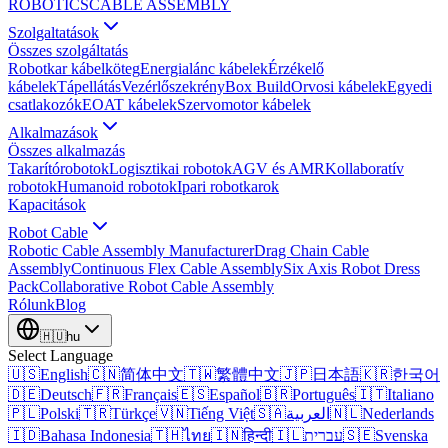
ROBOTICS
CABLE ASSEMBLY
Szolgaltatások
Összes szolgáltatás
Robotkar kábelköteg
Energialánc kábelek
Érzékelő
kábelek
Tápellátás
Vezérlőszekrény
Box Build
Orvosi kábelek
Egyedi
csatlakozók
EOAT kábelek
Szervomotor kábelek
Alkalmazások
Összes alkalmazás
Takarítórobotok
Logisztikai robotok
AGV és AMR
Kollaboratív
robotok
Humanoid robotok
Ipari robotkarok
Kapacitások
Robot Cable
Robotic Cable Assembly Manufacturer
Drag Chain Cable
Assembly
Continuous Flex Cable Assembly
Six Axis Robot Dress
Pack
Collaborative Robot Cable Assembly
Rólunk
Blog
🇭🇺
hu
Select Language
🇺🇸
English
🇨🇳
简体中文
🇹🇼
繁體中文
🇯🇵
日本語
🇰🇷
한국어
🇩🇪
Deutsch
🇫🇷
Français
🇪🇸
Español
🇧🇷
Português
🇮🇹
Italiano
🇵🇱
Polski
🇹🇷
Türkçe
🇻🇳
Tiếng Việt
🇸🇦
العربية
🇳🇱
Nederlands
🇮🇩
Bahasa Indonesia
🇹🇭
ไทย
🇮🇳
हिन्दी
🇮🇱
עברית
🇸🇪
Svenska