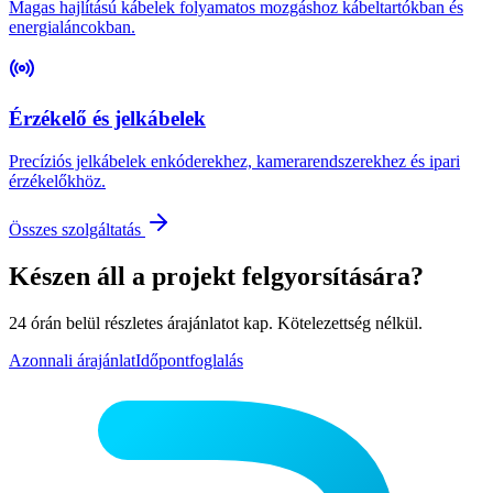
Magas hajlítású kábelek folyamatos mozgáshoz kábeltartókban és
energialáncokban.
Érzékelő és jelkábelek
Precíziós jelkábelek enkóderekhez, kamerarendszerekhez és ipari
érzékelőkhöz.
Összes szolgáltatás
Készen áll a projekt felgyorsítására?
24 órán belül részletes árajánlatot kap. Kötelezettség nélkül.
Azonnali árajánlat
Időpontfoglalás