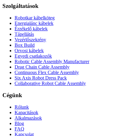
Szolgáltatások
Robotkar kábelköteg
Energialánc kábelek
Érzékelő kábelek
Tápellátás
Vezérlőszekrény
Box Build
Orvosi kábelek
Egyedi csatlakozók
Robotic Cable Assembly Manufacturer
Drag Chain Cable Assembly
Continuous Flex Cable Assembly
Six Axis Robot Dress Pack
Collaborative Robot Cable Assembly
Cégünk
Rólunk
Kapacitások
Alkalmazások
Blog
FAQ
Kapcsolat