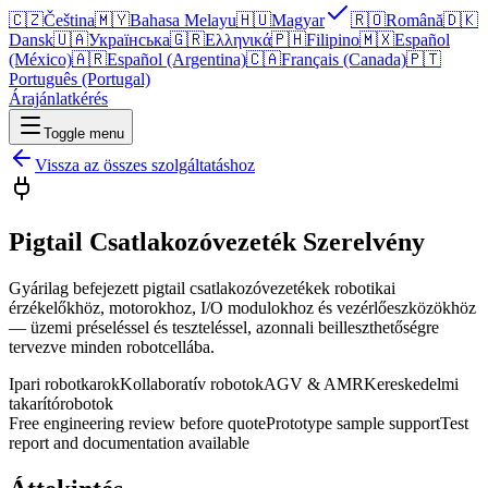
🇨🇿
Čeština
🇲🇾
Bahasa Melayu
🇭🇺
Magyar
🇷🇴
Română
🇩🇰
Dansk
🇺🇦
Українська
🇬🇷
Ελληνικά
🇵🇭
Filipino
🇲🇽
Español
(México)
🇦🇷
Español (Argentina)
🇨🇦
Français (Canada)
🇵🇹
Português (Portugal)
Árajánlatkérés
Toggle menu
Vissza az összes szolgáltatáshoz
Pigtail Csatlakozóvezeték Szerelvény
Gyárilag befejezett pigtail csatlakozóvezetékek robotikai
érzékelőkhöz, motorokhoz, I/O modulokhoz és vezérlőeszközökhöz
— üzemi préseléssel és teszteléssel, azonnali beilleszthetőségre
tervezve minden robotcellába.
Ipari robotkarok
Kollaboratív robotok
AGV & AMR
Kereskedelmi
takarítórobotok
Free engineering review before quote
Prototype sample support
Test
report and documentation available