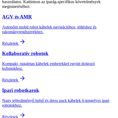
használatos. Kattintson az iparág-specifikus követelmények
megismeréséhez:
AGV és AMR
Autonóm mobil robot kábelek navigációhoz, töltéshez és
rakományrendszerekhez.
Részletek
Kollaboratív robotok
Kompakt, rugalmas kábelek emberekkel együtt dolgozó
kobotokhoz.
Részletek
Ipari robotkarok
Nagy teljesítményű belső és dress pack kábelek 6-tengelyes ipari
robotokhoz.
Részletek