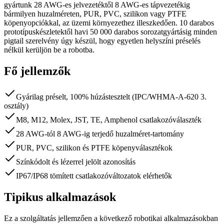
gyártunk 28 AWG-es jelvezetéktől 8 AWG-es tápvezetékig
bármilyen huzalméreten, PUR, PVC, szilikon vagy PTFE
köpenyopciókkal, az üzemi környezethez illeszkedően. 10 darabos
prototípuskészletektől havi 50 000 darabos sorozatgyártásig minden
pigtail szerelvény úgy készül, hogy egyetlen helyszíni préselés
nélkül kerüljön be a robotba.
Fő jellemzők
Gyárilag préselt, 100% húzástesztelt (IPC/WHMA-A-620 3.
osztály)
M8, M12, Molex, JST, TE, Amphenol csatlakozóválaszték
28 AWG-tól 8 AWG-ig terjedő huzalméret-tartomány
PUR, PVC, szilikon és PTFE köpenyválasztékok
Színkódolt és lézerrel jelölt azonosítás
IP67/IP68 tömített csatlakozóváltozatok elérhetők
Tipikus alkalmazások
Ez a szolgáltatás jellemzően a következő robotikai alkalmazásokban