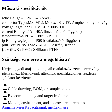
Műszaki specifikációk
wire Gauge
28 AWG – 8 AWG
connector Types
M8, M12, Molex, JST, TE, Amphenol, nyitott vég
voltage
Legfeljebb 630V AC / 900V DC
current Rating
0,5A – 40A (huzalmérettől függően)
temperature
-40°C – +180°C (PTFE)
ip Rating
Legfeljebb IP68 (csatlakozótól függően)
pull Test
IPC/WHMA-A-620 3. osztály szerint
jacket
PUR / PVC / Szilikon / PTFE
Szüksége van erre a megoldásra?
Kérjen egyedi árajánlatot pigtail csatlakozóvezeték szerelvény
igényeihez. Mérnökeink áttekintik specifikációit és részletes
ajánlatot készítenek.
Cable drawing, BOM, or sample photos
Expected quantity and target lead time
Motion, environment, and approval requirements
Árajánlatkérés
Kapacitásaink megtekintése