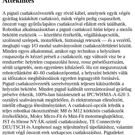
Áttekintés
A pigtail csatlakozóvezeték egy rövid kábel, amelynek egyik végén
gyárilag kialakított csatlakozó, másik végén pedig csupaszított,
ónozott vagy gyűrűs/lapátos csatlakozóval ellátott erek találhatók.
Robotikai alkalmazásokban a pigtail csatlakozó hidat képez a mezőn
bekötött eszközök — közelítési érzékelők, végálláskapcsolók,
szolönoid szelepek, motorfékek, biztonsági reteszek — és a vezérlő,
meghajtó vagy I/O modul szabványosított csatlakozófelületei között.
Minden egyes alkalommal, amikor egy technikus a helyszínen
csupaszolja és kézzel préseli a csatlakozót, egy változót visz be a
rendszerbe: helytelen csupaszolási hossz, rossz préselőszerszám,
sérült szigetelés, nem egyenletes kihúzóerő. Ha ezt megszorozzuk
robotcellánként 40–60 csatlakozóponttal, a helyszíni bekötés válik
az időszakos meghibásodások egyetlen legnagyobb forrásává.
Pigtail csatlakozóvezeték szerelvényeink teljesen kiküszöbölik a
helyszíni bekötést. Minden pigtail kalibrált szerszámozással gyárilag
préselve érkezik, 100%-ban húzástesztelt az IPC/WHMA-A-620 3.
osztályú szabványnak megfelelően, és elektromosan ellenőrzött,
mielőtt elhagyja létesítményünket. A csatlakozó-opciók lefedik a
teljes robotikai ökoszisztémát: M8 és M12 körkörös csatlakozók
érzékelőkhöz, Molex Micro-Fit és Mini-Fit motormeghajtókhoz,
JST és Hirose NYÁK-szintű csatlakozáshoz, TE Connectivity
DEUTSCH és Amphenol nagy teljesítményű tápellátáshoz, valamint
nyitott végű ónozott erek sorkapcsos csatlakozáshoz. Pigtaileket