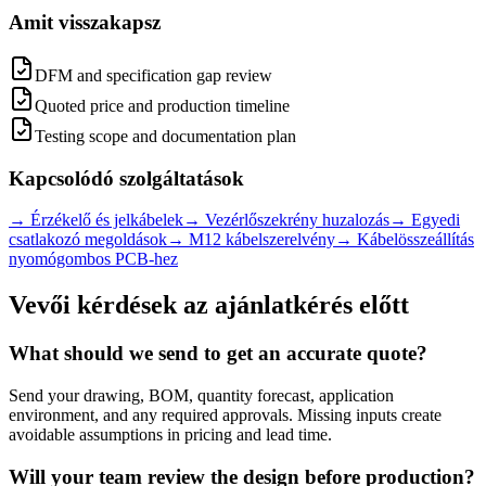
Amit visszakapsz
DFM and specification gap review
Quoted price and production timeline
Testing scope and documentation plan
Kapcsolódó szolgáltatások
→
Érzékelő és jelkábelek
→
Vezérlőszekrény huzalozás
→
Egyedi
csatlakozó megoldások
→
M12 kábelszerelvény
→
Kábelösszeállítás
nyomógombos PCB-hez
Vevői kérdések az ajánlatkérés előtt
What should we send to get an accurate quote?
Send your drawing, BOM, quantity forecast, application
environment, and any required approvals. Missing inputs create
avoidable assumptions in pricing and lead time.
Will your team review the design before production?