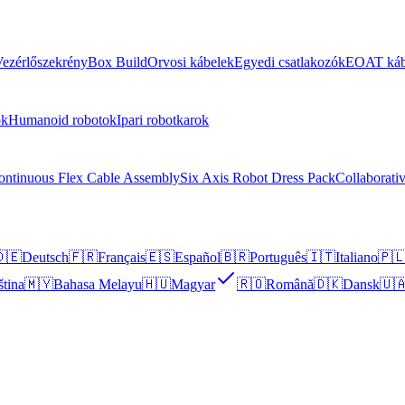
ezérlőszekrény
Box Build
Orvosi kábelek
Egyedi csatlakozók
EOAT káb
ok
Humanoid robotok
Ipari robotkarok
ontinuous Flex Cable Assembly
Six Axis Robot Dress Pack
Collaborati
🇪
Deutsch
🇫🇷
Français
🇪🇸
Español
🇧🇷
Português
🇮🇹
Italiano
🇵
ština
🇲🇾
Bahasa Melayu
🇭🇺
Magyar
🇷🇴
Română
🇩🇰
Dansk
🇺