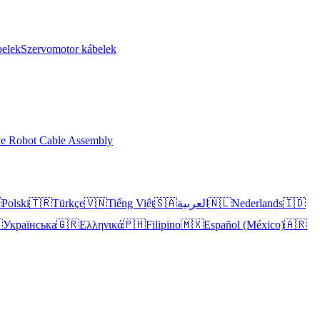
elek
Szervomotor kábelek
ve Robot Cable Assembly

Polski
🇹🇷
Türkçe
🇻🇳
Tiếng Việt
🇸🇦
العربية
🇳🇱
Nederlands
🇮🇩

Українська
🇬🇷
Ελληνικά
🇵🇭
Filipino
🇲🇽
Español (México)
🇦🇷