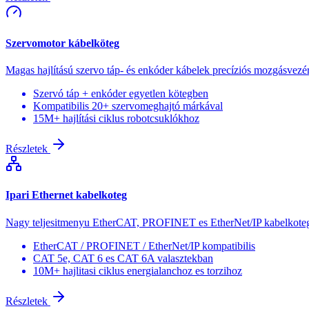
Szervomotor kábelköteg
Magas hajlítású szervo táp- és enkóder kábelek precíziós mozgásvezé
Szervó táp + enkóder egyetlen kötegben
Kompatibilis 20+ szervomeghajtó márkával
15M+ hajlítási ciklus robotcsuklókhoz
Részletek
Ipari Ethernet kabelkoteg
Nagy teljesitmenyu EtherCAT, PROFINET es EtherNet/IP kabelkotege
EtherCAT / PROFINET / EtherNet/IP kompatibilis
CAT 5e, CAT 6 es CAT 6A valasztekban
10M+ hajlitasi ciklus energialanchoz es torzihoz
Részletek