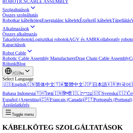
ROBOTICS
CABLE ASSEMBLY
Szolgaltatások
Összes szolgáltatás
Robotkar kábelköteg
Energialánc kábelek
Érzékelő kábelek
Tápellátás
V
Alkalmazások
Összes alkalmazás
Takarítórobotok
Logisztikai robotok
AGV és AMR
Kollaboratív robot
Kapacitások
Robot Cable
Robotic Cable Assembly Manufacturer
Drag Chain Cable Assembly
C
Rólunk
Blog
🇭🇺
hu
Select Language
🇺🇸
English
🇨🇳
简体中文
🇹🇼
繁體中文
🇯🇵
日本語
🇰🇷
한국어

Bahasa Indonesia
🇹🇭
ไทย
🇮🇳
हिन्दी
🇮🇱
עברית
🇸🇪
Svenska
🇨🇿
Če
Español (Argentina)
🇨🇦
Français (Canada)
🇵🇹
Português (Portugal)
Árajánlatkérés
Toggle menu
KÁBELKÖTEG
SZOLGÁLTATÁSOK