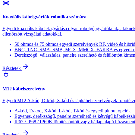
Koaxiális kábelgyártók robotika számára
Egyedi koaxiális kábelek gyártása olyan robotgépgyártóknak, akiknek
ellenőrzött vizsgálati adatokkal.
50 ohmos és 75 ohmos egyedi szerelvények RF, videó és hibri
BNC, TNC, SMA, SMB, MCX, MMCX, FAKRA és egyedi csa
Derékszögű, válaszfalas, panelre szerelhető és felülöntött kim
Részletek
M12 kábelszerelvény
Egyedi M12 A-kód, D-kód, X-kód és tápkábel szerelvények robotérzé
A-kód, D-kód, X-kód, L-kód, T-kód és egyedi pinout opciók
Egyenes, derékszögű, panelre szerelhető és kétvégű kábelkészl
IP67 / IP68 / IP69K tömítés öntött vagy hátlap alapú húzásment
Részletek