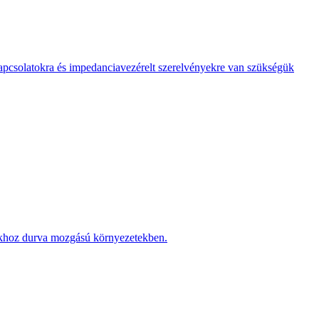
kapcsolatokra és impedanciavezérelt szerelvényekre van szükségük
okhoz durva mozgású környezetekben.