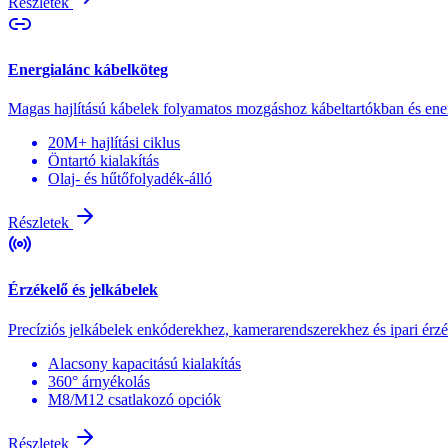
Részletek
Energialánc kábelköteg
Magas hajlítású kábelek folyamatos mozgáshoz kábeltartókban és ene
20M+ hajlítási ciklus
Öntartó kialakítás
Olaj- és hűtőfolyadék-álló
Részletek
Érzékelő és jelkábelek
Precíziós jelkábelek enkóderekhez, kamerarendszerekhez és ipari érz
Alacsony kapacitású kialakítás
360° árnyékolás
M8/M12 csatlakozó opciók
Részletek