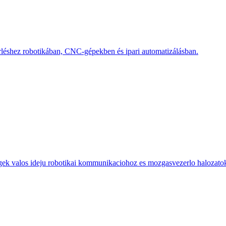
rléshez robotikában, CNC-gépekben és ipari automatizálásban.
k valos ideju robotikai kommunikaciohoz es mozgasvezerlo halozato