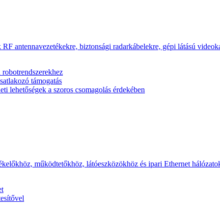
 RF antennavezetékekre, biztonsági radarkábelekre, gépi látású video
d robotrendszerekhez
tlakozó támogatás
eneti lehetőségek a szoros csomagolás érdekében
kelőkhöz, működtetőkhöz, látóeszközökhöz és ipari Ethernet hálózat
et
esítővel