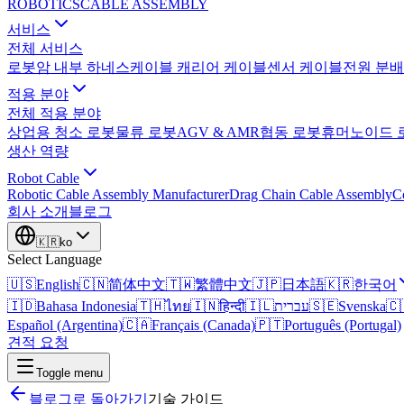
ROBOTICS
CABLE ASSEMBLY
서비스
전체 서비스
로봇암 내부 하네스
케이블 캐리어 케이블
센서 케이블
전원 분배
적용 분야
전체 적용 분야
상업용 청소 로봇
물류 로봇
AGV & AMR
협동 로봇
휴머노이드 
생산 역량
Robot Cable
Robotic Cable Assembly Manufacturer
Drag Chain Cable Assembly
C
회사 소개
블로그
🇰🇷
ko
Select Language
🇺🇸
English
🇨🇳
简体中文
🇹🇼
繁體中文
🇯🇵
日本語
🇰🇷
한국어
🇮🇩
Bahasa Indonesia
🇹🇭
ไทย
🇮🇳
हिन्दी
🇮🇱
עברית
🇸🇪
Svenska
🇨
Español (Argentina)
🇨🇦
Français (Canada)
🇵🇹
Português (Portugal)
견적 요청
Toggle menu
블로그로 돌아가기
기술 가이드