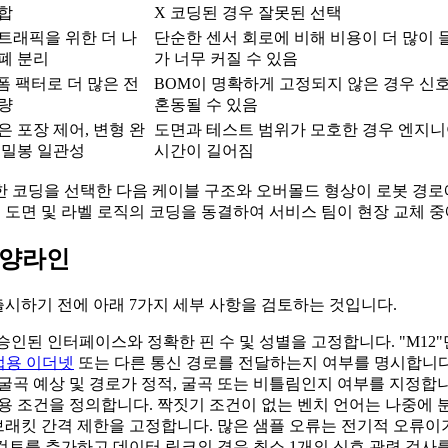
합
X 코딩된 경우 잘못된 선택
트래픽을 위한 더 나
단순한 센서 회로에 비해 비용이 더 많이 
폐 분리
가 너무 커질 수 있음
 폼 팩터로 더 많은 전
BOM이 명확하게 고정되지 않은 경우 신
량
혼동될 수 있음
은 포장 제어, 변형 완
도면과 테스트 범위가 모호한 경우 엔지니
 밀봉 일관성
시간이 길어짐
 코딩을 선택한 다음 케이블 구조와 오버몰드 형상이 로봇 경로
 도면 및 라벨 로직의 코딩을 동결하여 서비스 팀이 현장 교체 중
사양라인
출시하기 전에 아래 7가지 세부 사항을 검토하는 것입니다.
 기타 승인된 인터페이스와 정확한 핀 수 및 성별을 고정합니다. "M1
업용 이더넷
또는 다른 통신 경로를 전달하는지 여부를 명시합니다
, 굴곡 예상 및 경로가 정적, 굴곡 또는 비틀림인지 여부를 지정합
대한 사용 조건을 정의합니다. 짝짓기 조건이 없는 벤치 언어는 나중에
 브래킷 간격 제한을 고정합니다. 많은 샘플 오류는 전기적 오류이
봉 검토를 추가하고 데이터 링크의 경우 최소 1개의 신호 관련 검사