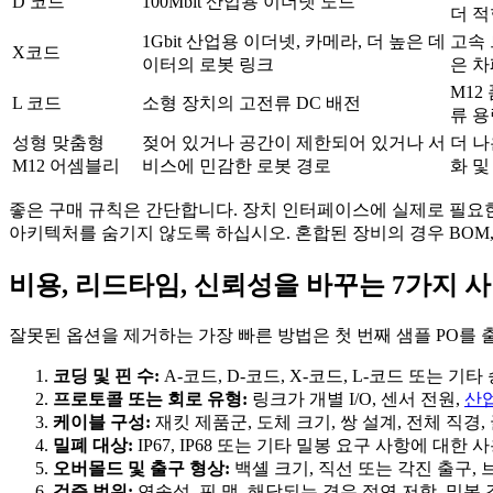
D 코드
100Mbit 산업용 이더넷 노드
더 적
1Gbit 산업용 이더넷, 카메라, 더 높은 데
고속 
X코드
이터의 로봇 링크
은 차
M12
L 코드
소형 장치의 고전류 DC 배전
류 용
성형 맞춤형
젖어 있거나 공간이 제한되어 있거나 서
더 나
M12 어셈블리
비스에 민감한 로봇 경로
화 및
좋은 구매 규칙은 간단합니다. 장치 인터페이스에 실제로 필요한
아키텍처를 숨기지 않도록 하십시오. 혼합된 장비의 경우 BOM,
비용, 리드타임, 신뢰성을 바꾸는 7가지 
잘못된 옵션을 제거하는 가장 빠른 방법은 첫 번째 샘플 PO를 
코딩 및 핀 수:
A-코드, D-코드, X-코드, L-코드 또는
프로토콜 또는 회로 유형:
링크가 개별 I/O, 센서 전원,
산
케이블 구성:
재킷 제품군, 도체 크기, 쌍 설계, 전체 직경
밀폐 대상:
IP67, IP68 또는 기타 밀봉 요구 사항에 
오버몰드 및 출구 형상:
백셸 크기, 직선 또는 각진 출구,
검증 범위:
연속성, 핀 맵, 해당되는 경우 절연 저항, 밀