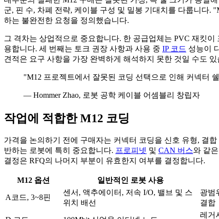
군, 핀 수, 차폐 전략, 케이블 구성 및 밀봉 기대치를 다룹니다
하는 불완전한 요청을 정의했습니다.
그 격차는 상업적으로 중요합니다. 한 공급업체는 PVC 재킷이 포
용합니다. 세 번째는 토크 권장 사항과 사용 중
IP 코드
성능이 다
견적은 요구 사항을 가장 완벽하게 해석하지 못한 것일 수도 있
"M12 프로젝트에서 잘못된 코딩 선택으로 인해 커넥터 쉘
— Hommer Zhao, 로봇 공학 케이블 어셈블리 창립자
작업에 적합한 M12 코딩
가격을 논의하기 전에 구매자는 커넥터 코딩을 신호 유형, 결합 하
반하는 로봇에 특히 중요합니다.
프로피넷
및
CAN 버스
와 같은
결정은 RFQ의 나머지 부분이 유효한지 여부를 결정합니다.
M12 옵션
일반적인 로봇 사용
센서, 액추에이터, 저속 I/O, 밸브 및 스
광범
A코드, 3~8핀
위치 배선
결합
레거