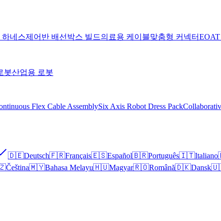
 하네스
제어반 배선
박스 빌드
의료용 케이블
맞춤형 커넥터
EOA
로봇
산업용 로봇
ontinuous Flex Cable Assembly
Six Axis Robot Dress Pack
Collaborati
🇩🇪
Deutsch
🇫🇷
Français
🇪🇸
Español
🇧🇷
Português
🇮🇹
Italiano
🇿
Čeština
🇲🇾
Bahasa Melayu
🇭🇺
Magyar
🇷🇴
Română
🇩🇰
Dansk
🇺