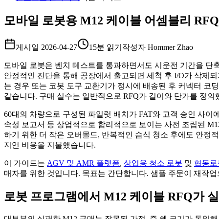
모바일 로봇용 M12 케이블 어셈블리 RFQ 
게시일
2026-04-27
15분 읽기
작성자
Hommer Zhao
모바일 로봇은 벤치 테스트를 통과하면서도 시운전 기간을 단축할
안정적인 진단을 통해 공장에서 출고되면 세척 후 I/O가 삭
는 경우 또는 코봇 도구 교환기가 정시에 배송된 후 커넥터 코
같습니다. 구매 실수는 일반적으로 RFQ가 길이와 단가를 정의했
60대의 차량으로 구성된 파일럿 배치가 FAT와 고객 승인 사이에
속성 보고서 등 상업적으로 합리적으로 보이는 사전 조립된 M1
하기 위한 더 작은 오버몰드, 반복적인 습식 청소 후에도 안정
지연 비용을 지불했습니다.
이 가이드는
AGV 및 AMR 플랫폼
,
상업용 청소 로봇
및
협동로
매자를 위한 것입니다. 목표는 간단합니다. 샘플 주문이 재작업
로봇 프로그램에서 M12 케이블 RFQ가 
대부분의 실패한 M12 구매는 잘못된 가정, 즉 쉘 크기가 동일