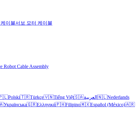
T 케이블
서보 모터 케이블
ve Robot Cable Assembly
🇵🇱
Polski
🇹🇷
Türkçe
🇻🇳
Tiếng Việt
🇸🇦
العربية
🇳🇱
Nederlands
🇦
Українська
🇬🇷
Ελληνικά
🇵🇭
Filipino
🇲🇽
Español (México)
🇦🇷