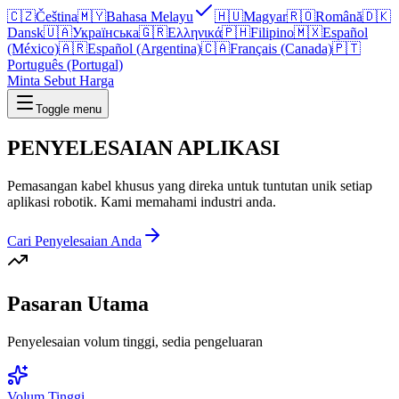
🇨🇿
Čeština
🇲🇾
Bahasa Melayu
🇭🇺
Magyar
🇷🇴
Română
🇩🇰
Dansk
🇺🇦
Українська
🇬🇷
Ελληνικά
🇵🇭
Filipino
🇲🇽
Español
(México)
🇦🇷
Español (Argentina)
🇨🇦
Français (Canada)
🇵🇹
Português (Portugal)
Minta Sebut Harga
Toggle menu
PENYELESAIAN
APLIKASI
Pemasangan kabel khusus yang direka untuk tuntutan unik setiap
aplikasi robotik. Kami memahami industri anda.
Cari Penyelesaian Anda
Pasaran Utama
Penyelesaian volum tinggi, sedia pengeluaran
Volum Tinggi