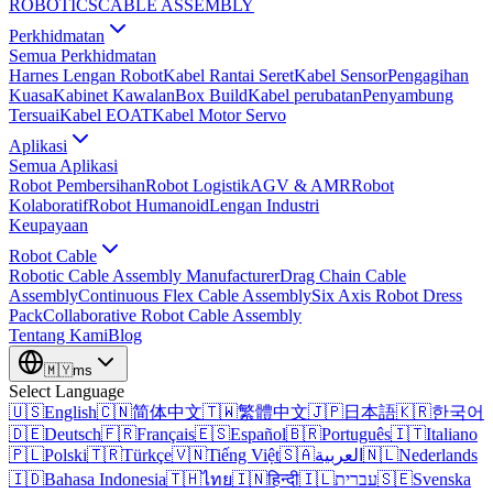
ROBOTICS
CABLE ASSEMBLY
Perkhidmatan
Semua Perkhidmatan
Harnes Lengan Robot
Kabel Rantai Seret
Kabel Sensor
Pengagihan
Kuasa
Kabinet Kawalan
Box Build
Kabel perubatan
Penyambung
Tersuai
Kabel EOAT
Kabel Motor Servo
Aplikasi
Semua Aplikasi
Robot Pembersihan
Robot Logistik
AGV & AMR
Robot
Kolaboratif
Robot Humanoid
Lengan Industri
Keupayaan
Robot Cable
Robotic Cable Assembly Manufacturer
Drag Chain Cable
Assembly
Continuous Flex Cable Assembly
Six Axis Robot Dress
Pack
Collaborative Robot Cable Assembly
Tentang Kami
Blog
🇲🇾
ms
Select Language
🇺🇸
English
🇨🇳
简体中文
🇹🇼
繁體中文
🇯🇵
日本語
🇰🇷
한국어
🇩🇪
Deutsch
🇫🇷
Français
🇪🇸
Español
🇧🇷
Português
🇮🇹
Italiano
🇵🇱
Polski
🇹🇷
Türkçe
🇻🇳
Tiếng Việt
🇸🇦
العربية
🇳🇱
Nederlands
🇮🇩
Bahasa Indonesia
🇹🇭
ไทย
🇮🇳
हिन्दी
🇮🇱
עברית
🇸🇪
Svenska