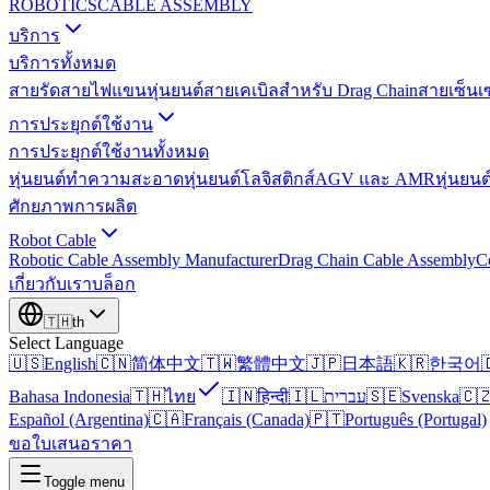
ROBOTICS
CABLE ASSEMBLY
บริการ
บริการทั้งหมด
สายรัดสายไฟแขนหุ่นยนต์
สายเคเบิลสำหรับ Drag Chain
สายเซ็นเ
การประยุกต์ใช้งาน
การประยุกต์ใช้งานทั้งหมด
หุ่นยนต์ทำความสะอาด
หุ่นยนต์โลจิสติกส์
AGV และ AMR
หุ่นยนต
ศักยภาพการผลิต
Robot Cable
Robotic Cable Assembly Manufacturer
Drag Chain Cable Assembly
C
เกี่ยวกับเรา
บล็อก
🇹🇭
th
Select Language
🇺🇸
English
🇨🇳
简体中文
🇹🇼
繁體中文
🇯🇵
日本語
🇰🇷
한국어

Bahasa Indonesia
🇹🇭
ไทย
🇮🇳
हिन्दी
🇮🇱
עברית
🇸🇪
Svenska
🇨
Español (Argentina)
🇨🇦
Français (Canada)
🇵🇹
Português (Portugal)
ขอใบเสนอราคา
Toggle menu