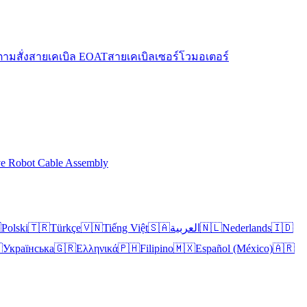
ตามสั่ง
สายเคเบิล EOAT
สายเคเบิลเซอร์โวมอเตอร์
ve Robot Cable Assembly

Polski
🇹🇷
Türkçe
🇻🇳
Tiếng Việt
🇸🇦
العربية
🇳🇱
Nederlands
🇮🇩

Українська
🇬🇷
Ελληνικά
🇵🇭
Filipino
🇲🇽
Español (México)
🇦🇷