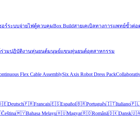
ซอร์
ระบบจ่ายไฟ
ตู้ควบคุม
Box Build
สายเคเบิลทางการแพทย์
ขั้วต่อ
์ร่วมปฏิบัติงาน
หุ่นยนต์มนุษย์
แขนหุ่นยนต์อุตสาหกรรม
ontinuous Flex Cable Assembly
Six Axis Robot Dress Pack
Collaborati
🇪
Deutsch
🇫🇷
Français
🇪🇸
Español
🇧🇷
Português
🇮🇹
Italiano
🇵

Čeština
🇲🇾
Bahasa Melayu
🇭🇺
Magyar
🇷🇴
Română
🇩🇰
Dansk
🇺