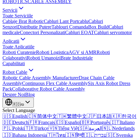
ROBOTICS
CABLE ASSEMBLY
Servicii
Toate Serviciile
Cablaje Brat Robotic
Cabluri Lant Portcablu
Cabluri
Senzori
Distributie Putere
Tablouri Comanda
Box Build
Cabluri
medicale
Conectori Personalizati
Cabluri EOAT
Cabluri servomotor
Aplicatii
Toate Aplicatiile
Roboti Curatenie
Roboti Logistica
AGV si AMR
Roboti
Colaborativi
Roboti Umanoizi
Brate Industriale
Capabilitati
Robot Cable
Robotic Cable Assembly Manufacturer
Drag Chain Cable
Assembly
Continuous Flex Cable Assembly
Six Axis Robot Dress
Pack
Collaborative Robot Cable Assembly
Despre Noi
Blog
🇷🇴
ro
Select Language
🇺🇸
English
🇨🇳
简体中文
🇹🇼
繁體中文
🇯🇵
日本語
🇰🇷
한국어
🇩🇪
Deutsch
🇫🇷
Français
🇪🇸
Español
🇧🇷
Português
🇮🇹
Italiano
🇵🇱
Polski
🇹🇷
Türkçe
🇻🇳
Tiếng Việt
🇸🇦
العربية
🇳🇱
Nederlands
🇮🇩
Bahasa Indonesia
🇹🇭
ไทย
🇮🇳
हिन्दी
🇮🇱
עברית
🇸🇪
Svenska