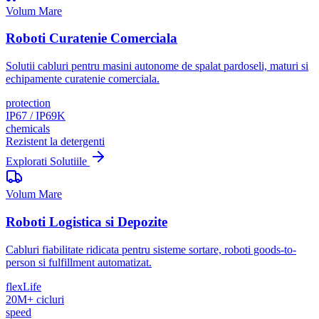
Volum Mare
Roboti Curatenie Comerciala
Solutii cabluri pentru masini autonome de spalat pardoseli, maturi si
echipamente curatenie comerciala.
protection
IP67 / IP69K
chemicals
Rezistent la detergenti
Explorati Solutiile
Volum Mare
Roboti Logistica si Depozite
Cabluri fiabilitate ridicata pentru sisteme sortare, roboti goods-to-
person si fulfillment automatizat.
flexLife
20M+ cicluri
speed