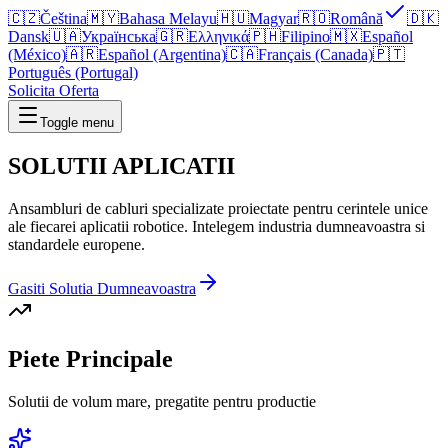
🇨🇿
Čeština
🇲🇾
Bahasa Melayu
🇭🇺
Magyar
🇷🇴
Română
🇩🇰
Dansk
🇺🇦
Українська
🇬🇷
Ελληνικά
🇵🇭
Filipino
🇲🇽
Español
(México)
🇦🇷
Español (Argentina)
🇨🇦
Français (Canada)
🇵🇹
Português (Portugal)
Solicita Oferta
Toggle menu
SOLUTII
APLICATII
Ansambluri de cabluri specializate proiectate pentru cerintele unice
ale fiecarei aplicatii robotice. Intelegem industria dumneavoastra si
standardele europene.
Gasiti Solutia Dumneavoastra
Piete Principale
Solutii de volum mare, pregatite pentru productie