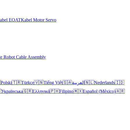
abel EOAT
Kabel Motor Servo
ve Robot Cable Assembly

Polski
🇹🇷
Türkçe
🇻🇳
Tiếng Việt
🇸🇦
العربية
🇳🇱
Nederlands
🇮🇩

Українська
🇬🇷
Ελληνικά
🇵🇭
Filipino
🇲🇽
Español (México)
🇦🇷