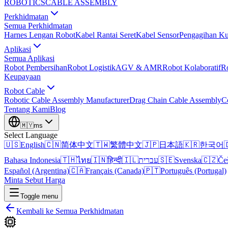
ROBOTICS
CABLE ASSEMBLY
Perkhidmatan
Semua Perkhidmatan
Harnes Lengan Robot
Kabel Rantai Seret
Kabel Sensor
Pengagihan Ku
Aplikasi
Semua Aplikasi
Robot Pembersihan
Robot Logistik
AGV & AMR
Robot Kolaboratif
R
Keupayaan
Robot Cable
Robotic Cable Assembly Manufacturer
Drag Chain Cable Assembly
C
Tentang Kami
Blog
🇲🇾
ms
Select Language
🇺🇸
English
🇨🇳
简体中文
🇹🇼
繁體中文
🇯🇵
日本語
🇰🇷
한국어

Bahasa Indonesia
🇹🇭
ไทย
🇮🇳
हिन्दी
🇮🇱
עברית
🇸🇪
Svenska
🇨🇿
Če
Español (Argentina)
🇨🇦
Français (Canada)
🇵🇹
Português (Portugal)
Minta Sebut Harga
Toggle menu
Kembali ke Semua Perkhidmatan