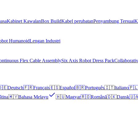
asa
Kabinet Kawalan
Box Build
Kabel perubatan
Penyambung Tersuai
K
obot Humanoid
Lengan Industri
ontinuous Flex Cable Assembly
Six Axis Robot Dress Pack
Collaborati
🇪
Deutsch
🇫🇷
Français
🇪🇸
Español
🇧🇷
Português
🇮🇹
Italiano
🇵
ština
🇲🇾
Bahasa Melayu
🇭🇺
Magyar
🇷🇴
Română
🇩🇰
Dansk
🇺