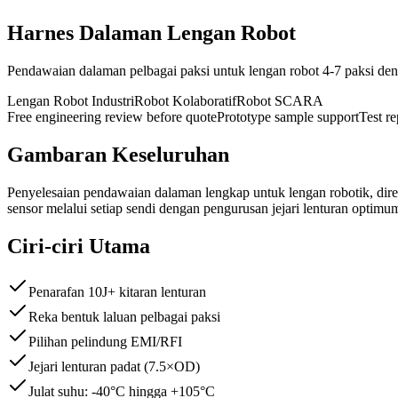
Harnes Dalaman Lengan Robot
Pendawaian dalaman pelbagai paksi untuk lengan robot 4-7 paksi deng
Lengan Robot Industri
Robot Kolaboratif
Robot SCARA
Free engineering review before quote
Prototype sample support
Test r
Gambaran Keseluruhan
Penyelesaian pendawaian dalaman lengkap untuk lengan robotik, direka
sensor melalui setiap sendi dengan pengurusan jejari lenturan optimu
Ciri-ciri Utama
Penarafan 10J+ kitaran lenturan
Reka bentuk laluan pelbagai paksi
Pilihan pelindung EMI/RFI
Jejari lenturan padat (7.5×OD)
Julat suhu: -40°C hingga +105°C