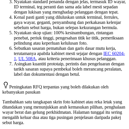
Nyatakan standard penanda dengan jelas, termasuk ID wayar,
ID terminal, teg peranti dan sama ada label mesti sepadan
dengan lukisan yang menghadap pelanggan dengan tepat.
Kenal pasti ganti yang diluluskan untuk terminal, ferrules,
gaya wayar, geganti, penyambung dan perkakasan kelenjar
sebelum sebut harga, bukan selepas kekurangan bermula.
Nyatakan skop ujian: 100% kesinambungan, rintangan
penebat, periuk tinggi, pengesahan titik ke titik, pemeriksaan
pelindung atau keperluan kelulusan foto.
Sebutkan sasaran pematuhan dan garis dasar mutu kerja,
terutamanya apabila kabinet mesti sejajar dengan
IEC 60204-
1
,
UL 508A
, atau kriteria penerimaan khusus pelanggan.
Asingkan kuantiti prototaip, perintis dan pengeluaran dengan
tarikh sasaran supaya pembekal boleh merancang peralatan,
label dan dokumentasi dengan betul.
Peningkatan RFQ terpantas yang boleh dilakukan oleh
kebanyakan pasukan
Tambahkan satu tangkapan skrin foto kabinet atau reka letak yang
ditandakan yang menunjukkan arah kemasukan pilihan, penghalaan
wayar berat dan gelung perkhidmatan. Halaman tunggal itu sering
mengalih keluar dua atau tiga pusingan penjelasan daripada pakej
sebut harga.