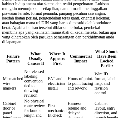
kabinet hidup antara niat skema dan realiti pengeluaran. Lukisan
mungkin menunjukkan setiap litar, namun masih meninggalkan
piawaian ferrule, format penanda, panjang pecahan cawangan,
kaedah ikatan perisai, pengendalian teras ganti, orientasi kelenjar,
atau bahagian mana rel DIN yang harus dimasuki oleh konduktor
berat. Apabila butiran tersebut dibiarkan terbuka, pembekal
membina apa yang kelihatan munasabah di kedai mereka, bukan apa
yang diharapkan oleh pasukan pemasangan dan perkhidmatan anda
di lapangan.
What Shoul
What
Where It
Failure
Commercial
Have Been
Usually
Appears
Pattern
Impact
Locked
Causes It
First
Earlier
No released
Wire ID
labeling
Mismatched
FAT and
Hours of point-
format, label
convention
wire
electrician
to-point tracing
map, and
tied to
markers
install
and rework
revision
drawing
control
revision
No physical
Cabinet
Harness
Cabinet
route review
First
door or
rebuild and
layout, entry
for bundle
mechanical
panel
delayed
direction, and
length and
fit check
interference
shipment
branch length