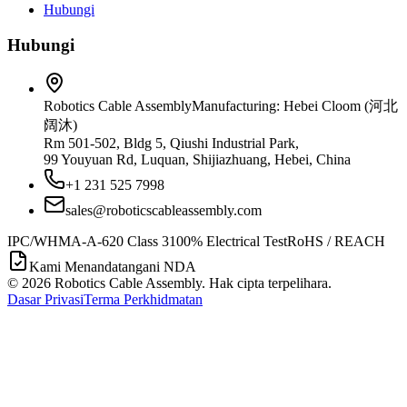
Hubungi
Hubungi
Robotics Cable Assembly
Manufacturing: Hebei Cloom (河北
阔沐)
Rm 501-502, Bldg 5, Qiushi Industrial Park,
99 Youyuan Rd, Luquan, Shijiazhuang, Hebei, China
+1 231 525 7998
sales@roboticscableassembly.com
IPC/WHMA-A-620 Class 3
100% Electrical Test
RoHS / REACH
Kami Menandatangani NDA
©
2026
Robotics Cable Assembly. Hak cipta terpelihara.
Dasar Privasi
Terma Perkhidmatan