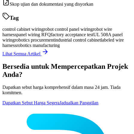
Skop ujian dan dokumentasi yang disyorkan
Tag
control cabinet wiring
robot control panel wiring
robot wire
harness
panel wiring RFQ
factory acceptance test
UL 508A panel
wiring
robotics procurement
industrial control cabinet
labeled wire
harness
robotics manufacturing
Lihat Semua Artikel
Bersedia untuk Mempercepatkan Projek
Anda?
Dapatkan sebut harga komprehensif dalam masa 24 jam. Tiada
komitmen.
Dapatkan Sebut Harga Segera
Jadualkan Panggilan