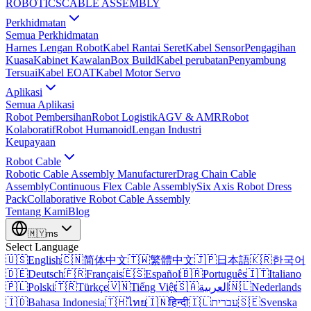
ROBOTICS
CABLE ASSEMBLY
Perkhidmatan
Semua Perkhidmatan
Harnes Lengan Robot
Kabel Rantai Seret
Kabel Sensor
Pengagihan
Kuasa
Kabinet Kawalan
Box Build
Kabel perubatan
Penyambung
Tersuai
Kabel EOAT
Kabel Motor Servo
Aplikasi
Semua Aplikasi
Robot Pembersihan
Robot Logistik
AGV & AMR
Robot
Kolaboratif
Robot Humanoid
Lengan Industri
Keupayaan
Robot Cable
Robotic Cable Assembly Manufacturer
Drag Chain Cable
Assembly
Continuous Flex Cable Assembly
Six Axis Robot Dress
Pack
Collaborative Robot Cable Assembly
Tentang Kami
Blog
🇲🇾
ms
Select Language
🇺🇸
English
🇨🇳
简体中文
🇹🇼
繁體中文
🇯🇵
日本語
🇰🇷
한국어
🇩🇪
Deutsch
🇫🇷
Français
🇪🇸
Español
🇧🇷
Português
🇮🇹
Italiano
🇵🇱
Polski
🇹🇷
Türkçe
🇻🇳
Tiếng Việt
🇸🇦
العربية
🇳🇱
Nederlands
🇮🇩
Bahasa Indonesia
🇹🇭
ไทย
🇮🇳
हिन्दी
🇮🇱
עברית
🇸🇪
Svenska