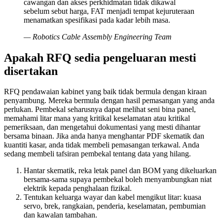
cawangan dan akses perkhidmatan tidak dikawal
sebelum sebut harga, FAT menjadi tempat kejuruteraan
menamatkan spesifikasi pada kadar lebih masa.
—
Robotics Cable Assembly Engineering Team
Apakah RFQ sedia pengeluaran mesti
disertakan
RFQ pendawaian kabinet yang baik tidak bermula dengan kiraan
penyambung. Mereka bermula dengan hasil pemasangan yang anda
perlukan. Pembekal seharusnya dapat melihat seni bina panel,
memahami litar mana yang kritikal keselamatan atau kritikal
pemeriksaan, dan mengetahui dokumentasi yang mesti dihantar
bersama binaan. Jika anda hanya menghantar PDF skematik dan
kuantiti kasar, anda tidak membeli pemasangan terkawal. Anda
sedang membeli tafsiran pembekal tentang data yang hilang.
Hantar skematik, reka letak panel dan BOM yang dikeluarkan
bersama-sama supaya pembekal boleh menyambungkan niat
elektrik kepada penghalaan fizikal.
Tentukan keluarga wayar dan kabel mengikut litar: kuasa
servo, brek, rangkaian, penderia, keselamatan, pembumian
dan kawalan tambahan.