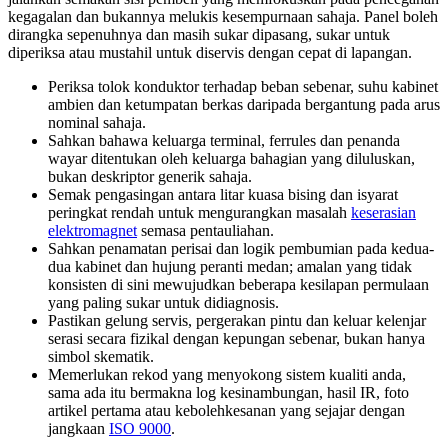
kegagalan dan bukannya melukis kesempurnaan sahaja. Panel boleh
dirangka sepenuhnya dan masih sukar dipasang, sukar untuk
diperiksa atau mustahil untuk diservis dengan cepat di lapangan.
Periksa tolok konduktor terhadap beban sebenar, suhu kabinet
ambien dan ketumpatan berkas daripada bergantung pada arus
nominal sahaja.
Sahkan bahawa keluarga terminal, ferrules dan penanda
wayar ditentukan oleh keluarga bahagian yang diluluskan,
bukan deskriptor generik sahaja.
Semak pengasingan antara litar kuasa bising dan isyarat
peringkat rendah untuk mengurangkan masalah
keserasian
elektromagnet
semasa pentauliahan.
Sahkan penamatan perisai dan logik pembumian pada kedua-
dua kabinet dan hujung peranti medan; amalan yang tidak
konsisten di sini mewujudkan beberapa kesilapan permulaan
yang paling sukar untuk didiagnosis.
Pastikan gelung servis, pergerakan pintu dan keluar kelenjar
serasi secara fizikal dengan kepungan sebenar, bukan hanya
simbol skematik.
Memerlukan rekod yang menyokong sistem kualiti anda,
sama ada itu bermakna log kesinambungan, hasil IR, foto
artikel pertama atau kebolehkesanan yang sejajar dengan
jangkaan
ISO 9000
.