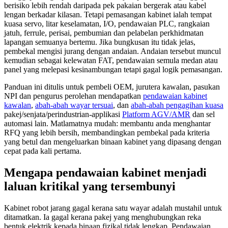
berisiko lebih rendah daripada pek pakaian bergerak atau kabel
lengan berkadar kilasan. Tetapi pemasangan kabinet ialah tempat
kuasa servo, litar keselamatan, I/O, pendawaian PLC, rangkaian
jatuh, ferrule, perisai, pembumian dan pelabelan perkhidmatan
lapangan semuanya bertemu. Jika bungkusan itu tidak jelas,
pembekal mengisi jurang dengan andaian. Andaian tersebut muncul
kemudian sebagai kelewatan FAT, pendawaian semula medan atau
panel yang melepasi kesinambungan tetapi gagal logik pemasangan.
Panduan ini ditulis untuk pembeli OEM, jurutera kawalan, pasukan
NPI dan pengurus perolehan mendapatkan
pendawaian kabinet
kawalan
,
abah-abah wayar tersuai
, dan
abah-abah pengagihan kuasa
pakej/senjata/perindustrian-applikasi
Platform AGV/AMR
dan sel
automasi lain. Matlamatnya mudah: membantu anda menghantar
RFQ yang lebih bersih, membandingkan pembekal pada kriteria
yang betul dan mengeluarkan binaan kabinet yang dipasang dengan
cepat pada kali pertama.
Mengapa pendawaian kabinet menjadi
laluan kritikal yang tersembunyi
Kabinet robot jarang gagal kerana satu wayar adalah mustahil untuk
ditamatkan. Ia gagal kerana pakej yang menghubungkan reka
bentuk elektrik kepada binaan fizikal tidak lengkap. Pendawaian