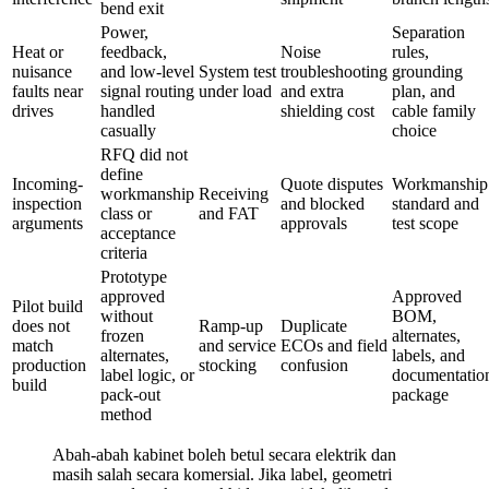
bend exit
Power,
Separation
Heat or
feedback,
Noise
rules,
nuisance
and low-level
System test
troubleshooting
grounding
faults near
signal routing
under load
and extra
plan, and
drives
handled
shielding cost
cable family
casually
choice
RFQ did not
define
Incoming-
Quote disputes
Workmanship
workmanship
Receiving
inspection
and blocked
standard and
class or
and FAT
arguments
approvals
test scope
acceptance
criteria
Prototype
approved
Approved
Pilot build
without
BOM,
does not
Ramp-up
Duplicate
frozen
alternates,
match
and service
ECOs and field
alternates,
labels, and
production
stocking
confusion
label logic, or
documentatio
build
pack-out
package
method
Abah-abah kabinet boleh betul secara elektrik dan
masih salah secara komersial. Jika label, geometri