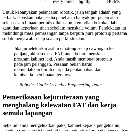
every build
tightly
BOMs
Untuk kebanyakan pelancaran robotik, jalan tengah adalah yang
terbaik: lepaskan pakej sedia panel atau banyak pra-penamatan
selepas satu binaan perintis diluluskan, kemudian bekukan label,
ganti dan keperluan ujian sebelum menskala volum. Pendekatan itu
melindungi masa pemasangan tanpa berpura-pura prototaip pertama
sudah menjawab setiap soalan perkhidmatan.
Jika juruelektrik masih memotong setiap cawangan ke
panjang akhir semasa FAT, anda belum menskala
program kabinet lagi. Anda masih membuat prototaip
pada jam pelanggan. Pesanan belian harus
memindahkan buruh daripada pentauliahan dan
kembali ke pembuatan terkawal.
—
Robotics Cable Assembly Engineering Team
Pemeriksaan kejuruteraan yang
menghalang kelewatan FAT dan kerja
semula lapangan
Sebelum anda mengeluarkan pakej kabinet kepada pengeluaran,
jalankan semakan sisi pembeli yang memfokuskan pada pencegahan