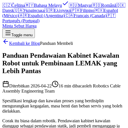
🇨🇿
Čeština
🇲🇾
Bahasa Melayu
🇭🇺
Magyar
🇷🇴
Română
🇩🇰
Dansk
🇺🇦
Українська
🇬🇷
Ελληνικά
🇵🇭
Filipino
🇲🇽
Español
(México)
🇦🇷
Español (Argentina)
🇨🇦
Français (Canada)
🇵🇹
Português (Portugal)
Minta Sebut Harga
Toggle menu
Kembali ke Blog
Panduan Membeli
Panduan Pendawaian Kabinet Kawalan
Robot untuk Pembinaan LEMAK yang
Lebih Pantas
Diterbitkan
2026-04-22
16 min dibaca
oleh
Robotics Cable
Assembly Engineering Team
Spesifikasi lengkap dan kawalan proses yang berdisiplin
mengurangkan kegagalan, masa henti dan beban servis yang boleh
dielakkan.
Corak itu biasa dalam robotik. Pendawaian kabinet kawalan
dianggap sebagai pendawaian statik, jadi pembeli menganggap ia