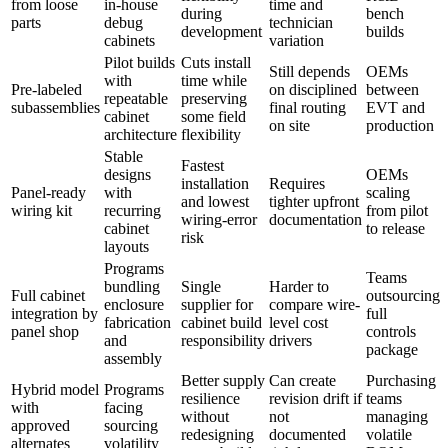
from loose
in-house
time and
during
bench
parts
debug
technician
development
builds
cabinets
variation
Pilot builds
Cuts install
Still depends
OEMs
with
time while
Pre-labeled
on disciplined
between
repeatable
preserving
subassemblies
final routing
EVT and
cabinet
some field
on site
production
architecture
flexibility
Stable
Fastest
designs
OEMs
installation
Requires
Panel-ready
with
scaling
and lowest
tighter upfront
wiring kit
recurring
from pilot
wiring-error
documentation
cabinet
to release
risk
layouts
Programs
Teams
bundling
Single
Harder to
Full cabinet
outsourcing
enclosure
supplier for
compare wire-
integration by
full
fabrication
cabinet build
level cost
panel shop
controls
and
responsibility
drivers
package
assembly
Better supply
Can create
Purchasing
Hybrid model
Programs
resilience
revision drift if
teams
with
facing
without
not
managing
approved
sourcing
redesigning
documented
volatile
alternates
volatility