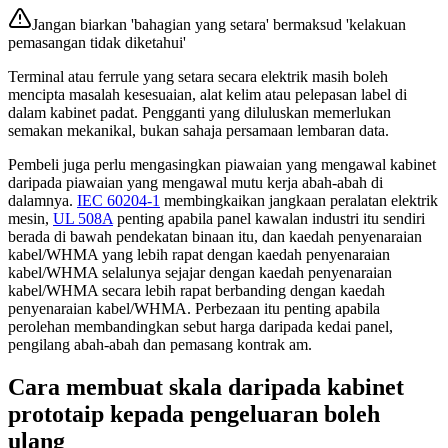
Jangan biarkan 'bahagian yang setara' bermaksud 'kelakuan
pemasangan tidak diketahui'
Terminal atau ferrule yang setara secara elektrik masih boleh
mencipta masalah kesesuaian, alat kelim atau pelepasan label di
dalam kabinet padat. Pengganti yang diluluskan memerlukan
semakan mekanikal, bukan sahaja persamaan lembaran data.
Pembeli juga perlu mengasingkan piawaian yang mengawal kabinet
daripada piawaian yang mengawal mutu kerja abah-abah di
dalamnya.
IEC 60204-1
membingkaikan jangkaan peralatan elektrik
mesin,
UL 508A
penting apabila panel kawalan industri itu sendiri
berada di bawah pendekatan binaan itu, dan kaedah penyenaraian
kabel/WHMA yang lebih rapat dengan kaedah penyenaraian
kabel/WHMA selalunya sejajar dengan kaedah penyenaraian
kabel/WHMA secara lebih rapat berbanding dengan kaedah
penyenaraian kabel/WHMA. Perbezaan itu penting apabila
perolehan membandingkan sebut harga daripada kedai panel,
pengilang abah-abah dan pemasang kontrak am.
Cara membuat skala daripada kabinet
prototaip kepada pengeluaran boleh
ulang