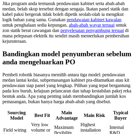
Jika program anda termasuk pendawaian kabinet serta abah-abah
medan, belah skop tersebut dengan sengaja. Ikatan panel statik dan
kabel paksi bergerak tidak boleh dipetik seolah-olah ia mengikut
logik bahan yang sama. Gunakan
pendawaian kabinet kawalan
untuk penghalaan sedia kepungan,
abah-abah wayar tersuai
untuk
zon statik berat cawangan dan
penyelesaian penyambung tersuai
di
mana pelepasan elektrik itu sendiri masih memerlukan pembersihan
kejuruteraan.
Bandingkan model penyumberan sebelum
anda mengeluarkan PO
Pembeli robotik biasanya memilih antara tiga model: pendawaian
medan lantai kedai, subpemasangan kabinet pra-ditamatkan atau kit
pendawaian siap panel yang lengkap. Pilihan yang tepat bergantung
pada kos buruh, kelajuan pelancaran dan tahap kestabilan pakej reka
bentuk anda. Apa yang penting ialah membandingkan jumlah kos
pemasangan, bukan hanya harga abah-abah yang disebut.
Sourcing
Main
Typical
Best Fit
Main Risk
Model
Advantage
Buyer
Very low
Highest
Maximum
Internal
Field wiring
volume or
installation
flexibility
R&D