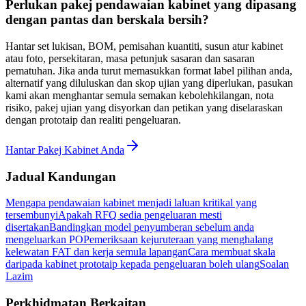
Perlukan pakej pendawaian kabinet yang dipasang
dengan pantas dan berskala bersih?
Hantar set lukisan, BOM, pemisahan kuantiti, susun atur kabinet
atau foto, persekitaran, masa petunjuk sasaran dan sasaran
pematuhan. Jika anda turut memasukkan format label pilihan anda,
alternatif yang diluluskan dan skop ujian yang diperlukan, pasukan
kami akan menghantar semula semakan kebolehkilangan, nota
risiko, pakej ujian yang disyorkan dan petikan yang diselaraskan
dengan prototaip dan realiti pengeluaran.
Hantar Pakej Kabinet Anda
Jadual Kandungan
Mengapa pendawaian kabinet menjadi laluan kritikal yang
tersembunyi
Apakah RFQ sedia pengeluaran mesti
disertakan
Bandingkan model penyumberan sebelum anda
mengeluarkan PO
Pemeriksaan kejuruteraan yang menghalang
kelewatan FAT dan kerja semula lapangan
Cara membuat skala
daripada kabinet prototaip kepada pengeluaran boleh ulang
Soalan
Lazim
Perkhidmatan Berkaitan