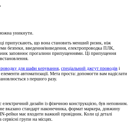
T
 можна уникнути.
пці припускають, що вона становить менший ризик, ніж
схеми безпеки, введення/виведення, електропроводка ПЛК,
чальник заповнює прогалини припущеннями. Ці припущення
і встановлення.
проводку для шафи керування
,
спеціальний джгут проводів
і
 елементи автоматизації. Мета проста: допомогти вам надіслати
ановлюється з першого разу.
зує електричний дизайн із фізичною конструкцією, був неповним.
не вказано стандарт наконечника, формат маркера, довжину
DIN-рейки має входити важкий провідник. Коли ці деталі
 сервісні групи на місцях.