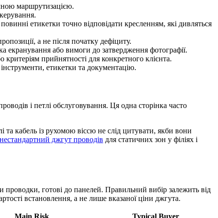
ичною маршрутизацією.
 керування.
и повинні етикетки точно відповідати кресленням, які дивляться
ропозиції, а не після початку дефіциту.
ірка екранування або вимоги до затвердження фотографії.
о критеріям прийнятності для конкретного клієнта.
 інструменти, етикетки та документацію.
оводів і петлі обслуговування. Ця одна сторінка часто
 та кабель із рухомою віссю не слід цитувати, якби вони
нестандартний джгут проводів
для статичних зон у філіях і
и проводки, готові до панелей. Правильний вибір залежить від
артості встановлення, а не лише вказаної ціни джгута.
Main Risk
Typical Buyer