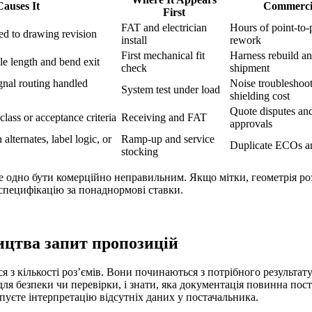
auses It
Commerci
First
FAT and electrician
Hours of point-to-
ed to drawing revision
install
rework
First mechanical fit
Harness rebuild a
le length and bend exit
check
shipment
gnal routing handled
Noise troubleshoot
System test under load
shielding cost
Quote disputes an
ass or acceptance criteria
Receiving and FAT
approvals
lternates, label logic, or
Ramp-up and service
Duplicate ECOs an
stocking
 одно бути комерційно неправильним. Якщо мітки, геометрія ро
специфікацію за понаднормові ставки.
ицтва запит пропозицій
 з кількості роз’ємів. Вони починаються з потрібного результа
для безпеки чи перевірки, і знати, яка документація повинна пос
упуєте інтерпретацію відсутніх даних у постачальника.