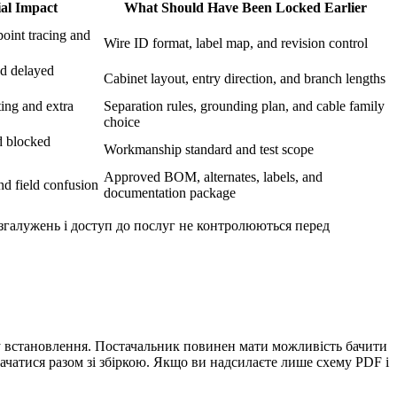
al Impact
What Should Have Been Locked Earlier
point tracing and
Wire ID format, label map, and revision control
nd delayed
Cabinet layout, entry direction, and branch lengths
ing and extra
Separation rules, grounding plan, and cable family
choice
d blocked
Workmanship standard and test scope
Approved BOM, alternates, labels, and
d field confusion
documentation package
згалужень і доступ до послуг не контролюються перед
ту встановлення. Постачальник повинен мати можливість бачити
тачатися разом зі збіркою. Якщо ви надсилаєте лише схему PDF і