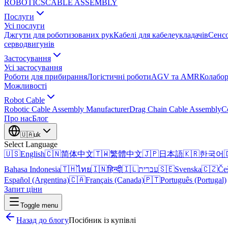
ROBOTICS
CABLE ASSEMBLY
Послуги
Усі послуги
Джгути для роботизованих рук
Кабелі для кабелеукладачів
Сенсо
серводвигунів
Застосування
Усі застосування
Роботи для прибирання
Логістичні роботи
AGV та AMR
Колабор
Можливості
Robot Cable
Robotic Cable Assembly Manufacturer
Drag Chain Cable Assembly
C
Про нас
Блог
🇺🇦
uk
Select Language
🇺🇸
English
🇨🇳
简体中文
🇹🇼
繁體中文
🇯🇵
日本語
🇰🇷
한국어

Bahasa Indonesia
🇹🇭
ไทย
🇮🇳
हिन्दी
🇮🇱
עברית
🇸🇪
Svenska
🇨🇿
Če
Español (Argentina)
🇨🇦
Français (Canada)
🇵🇹
Português (Portugal)
Запит ціни
Toggle menu
Назад до блогу
Посібник із купівлі