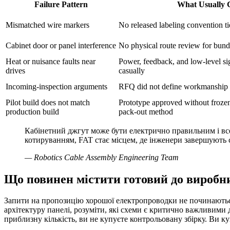
Failure Pattern
What Usually C
Mismatched wire markers
No released labeling convention ti
Cabinet door or panel interference
No physical route review for bund
Heat or nuisance faults near
Power, feedback, and low-level si
drives
casually
Incoming-inspection arguments
RFQ did not define workmanship cl
Pilot build does not match
Prototype approved without frozen a
production build
pack-out method
Кабінетний джгут може бути електрично правильним і все
котируванням, FAT стає місцем, де інженери завершують 
—
Robotics Cable Assembly Engineering Team
Що повинен містити готовий до виробн
Запити на пропозицію хорошої електропроводки не починаються
архітектуру панелі, розуміти, які схеми є критично важливими 
приблизну кількість, ви не купуєте контрольовану збірку. Ви к