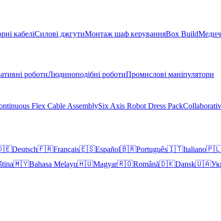
рні кабелі
Силові джгути
Монтаж шаф керування
Box Build
Медичн
ативні роботи
Людиноподібні роботи
Промислові маніпулятори
ontinuous Flex Cable Assembly
Six Axis Robot Dress Pack
Collaborati
🇪
Deutsch
🇫🇷
Français
🇪🇸
Español
🇧🇷
Português
🇮🇹
Italiano
🇵
ština
🇲🇾
Bahasa Melayu
🇭🇺
Magyar
🇷🇴
Română
🇩🇰
Dansk
🇺🇦
Ук