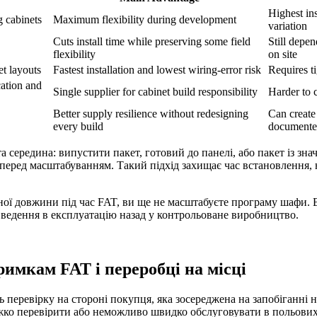
Highest ins
 cabinets
Maximum flexibility during development
variation
Cuts install time while preserving some field
Still depen
flexibility
on site
et layouts
Fastest installation and lowest wiring-error risk
Requires t
ation and
Single supplier for cabinet build responsibility
Harder to 
Better supply resilience without redesigning
Can create 
every build
documented
 середина: випустити пакет, готовий до панелі, або пакет із зна
 перед масштабуванням. Такий підхід захищає час встановлення,
ної довжини під час FAT, ви ще не масштабуєте програму шафи.
введення в експлуатацію назад у контрольоване виробництво.
римкам FAT і переробці на місці
ь перевірку на стороні покупця, яка зосереджена на запобіганні
важко перевірити або неможливо швидко обслуговувати в польови