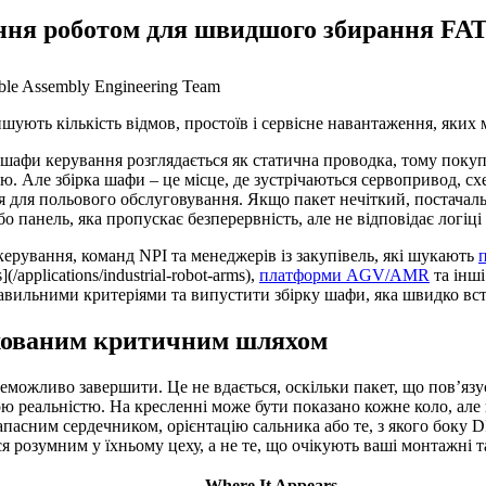
ння роботом для швидшого збирання FA
ble Assembly Engineering Team
шують кількість відмов, простоїв і сервісне навантаження, яких
 шафи керування розглядається як статична проводка, тому поку
ою. Але збірка шафи – це місце, де зустрічаються сервопривод, 
ння для польового обслуговування. Якщо пакет нечіткий, поста
бо панель, яка пропускає безперервність, але не відповідає логіц
ерування, команд NPI та менеджерів із закупівель, які шукають
/applications/industrial-robot-arms),
платформи AGV/AMR
та інші
авильними критеріями та випустити збірку шафи, яка швидко вст
ихованим критичним шляхом
 неможливо завершити. Це не вдається, оскільки пакет, що пов’я
реальністю. На кресленні може бути показано кожне коло, але 
апасним сердечником, орієнтацію сальника або те, з якого боку 
 розумним у їхньому цеху, а не те, що очікують ваші монтажні та
Where It Appears