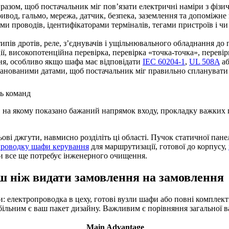
 разом, щоб постачальник міг пов’язати електричні наміри з фіз
ривод, гальмо, мережа, датчик, безпека, заземлення та допоміжне
ми проводів, ідентифікаторами терміналів, тегами пристроїв і ч
ипів дротів, реле, з’єднувачів і ущільнювального обладнання до п
ції, високопотенційна перевірка, перевірка «точка-точка», перев
ення, особливо якщо шафа має відповідати
IEC 60204-1
,
UL 508A
аб
апланованими датами, щоб постачальник міг правильно спланувати
ь команд
на якому показано бажаний напрямок входу, прокладку важких пр
 джгути, навмисно розділіть ці області. Пучок статичної панелі
роводку шафи керування
для маршрутизації, готової до корпусу,
ки все ще потребує інженерного очищення.
ш ніж видати замовлення на замовлення
 електропроводка в цеху, готові вузли шафи або повні комплект
абільним є ваш пакет дизайну. Важливим є порівняння загальної в
Main Advantage