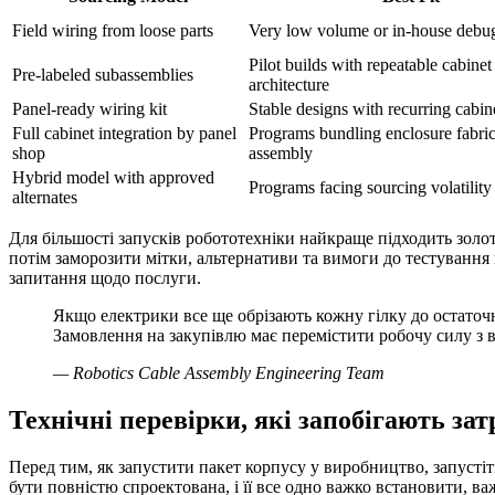
Field wiring from loose parts
Very low volume or in-house debug
Pilot builds with repeatable cabinet
Pre-labeled subassemblies
architecture
Panel-ready wiring kit
Stable designs with recurring cabin
Full cabinet integration by panel
Programs bundling enclosure fabric
shop
assembly
Hybrid model with approved
Programs facing sourcing volatility
alternates
Для більшості запусків робототехніки найкраще підходить золота
потім заморозити мітки, альтернативи та вимоги до тестування
запитання щодо послуги.
Якщо електрики все ще обрізають кожну гілку до остаточ
Замовлення на закупівлю має перемістити робочу силу з 
—
Robotics Cable Assembly Engineering Team
Технічні перевірки, які запобігають зат
Перед тим, як запустити пакет корпусу у виробництво, запустіт
бути повністю спроектована, і її все одно важко встановити, 