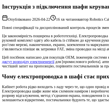
Інструкція з підключення шафи керува
Опубліковано
2026-04-22
16 хв читання
автор
Robotics Ca
Повні специфікації та дисциплінований контроль процесів змен
Ця закономірність поширена в робототехніці. Електропроводка
рухомий комплект одягу або кабель із стійкою до кручення рук
роз’єми мережі, наконечники, екрани, заземлення та маркува
з’являються пізніше як затримки FAT, зміна проводки на місці а
Цей посібник написано для покупців OEM, інженерів системи к
джгут розподілу електроенергії
для [промислового робота]. arms](
чистіший запит на пропозицію, порівняти постачальників за пр
Чому електропроводка в шафі стає пр
Кабінет робота рідко виходить з ладу через те, що один провід
Електропроводка шафи живе між схемним наміром і виробничою 
розриву відгалуження, метод з’єднання екрана, поводження із з
залишаються відкритими, постачальники будують те, що здається