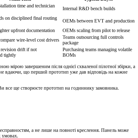
tallation time and technician
Internal R&D bench builds
ds on disciplined final routing
OEMs between EVT and production
ighter upfront documentation
OEMs scaling from pilot to release
Teams outsourcing full controls
compare wire-level cost drivers
package
revision drift if not
Purchasing teams managing volatile
 tightly
BOMs
чною мірою завершеним після однієї схваленої пілотної збірки, а
 не вдаючи, що перший прототип уже дав відповідь на кожне
 Ви все ще створюєте прототип на годиннику замовника.
 несправностям, а не лише на повноті креслення. Панель може
х умовах.