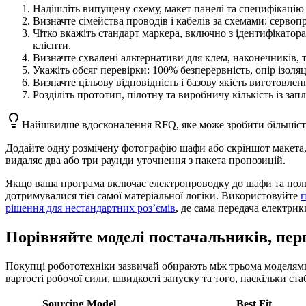
Надішліть випущену схему, макет панелі та специфікацію
Визначте сімейства проводів і кабелів за схемами: сервоп
Чітко вкажіть стандарт маркера, включно з ідентифікатора
клієнти.
Визначте схвалені альтернативи для клем, наконечників, т
Укажіть обсяг перевірки: 100% безперервність, опір ізоля
Визначте цільову відповідність і базову якість виготовл
Розділіть прототип, пілотну та виробничу кількість із з
Найшвидше вдосконалення RFQ, яке може зробити більшіст
Додайте одну розмічену фотографію шафи або скріншот макета, 
видаляє два або три раунди уточнення з пакета пропозицій.
Якщо ваша програма включає електропроводку до шафи та польові
дотримувалися тієї самої матеріальної логіки. Використовуйте
п
рішення для нестандартних роз’ємів
, де сама передача електри
Порівняйте моделі постачальників, пер
Покупці робототехніки зазвичай обирають між трьома моделями:
вартості робочої сили, швидкості запуску та того, наскільки ст
Sourcing Model
Best Fit