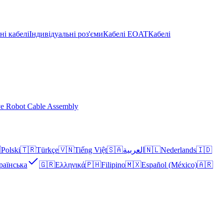
і кабелі
Індивідуальні роз'єми
Кабелі EOAT
Кабелі
ve Robot Cable Assembly

Polski
🇹🇷
Türkçe
🇻🇳
Tiếng Việt
🇸🇦
العربية
🇳🇱
Nederlands
🇮🇩
раїнська
🇬🇷
Ελληνικά
🇵🇭
Filipino
🇲🇽
Español (México)
🇦🇷