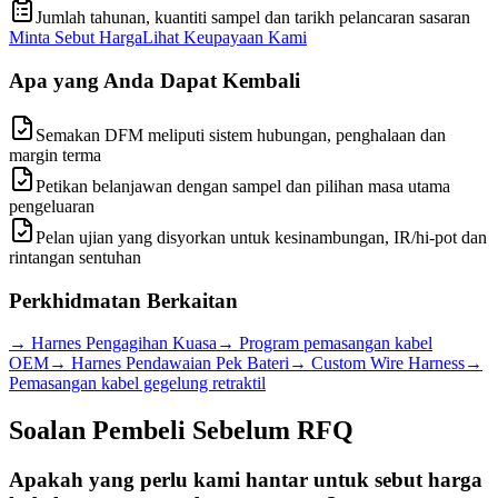
Jumlah tahunan, kuantiti sampel dan tarikh pelancaran sasaran
Minta Sebut Harga
Lihat Keupayaan Kami
Apa yang Anda Dapat Kembali
Semakan DFM meliputi sistem hubungan, penghalaan dan
margin terma
Petikan belanjawan dengan sampel dan pilihan masa utama
pengeluaran
Pelan ujian yang disyorkan untuk kesinambungan, IR/hi-pot dan
rintangan sentuhan
Perkhidmatan Berkaitan
→
Harnes Pengagihan Kuasa
→
Program pemasangan kabel
OEM
→
Harnes Pendawaian Pek Bateri
→
Custom Wire Harness
→
Pemasangan kabel gegelung retraktil
Soalan Pembeli Sebelum RFQ
Apakah yang perlu kami hantar untuk sebut harga