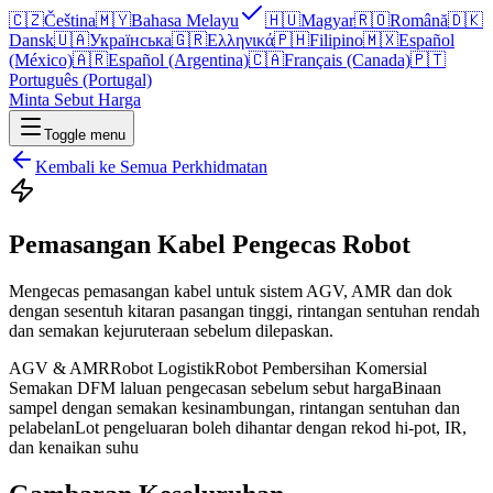
🇨🇿
Čeština
🇲🇾
Bahasa Melayu
🇭🇺
Magyar
🇷🇴
Română
🇩🇰
Dansk
🇺🇦
Українська
🇬🇷
Ελληνικά
🇵🇭
Filipino
🇲🇽
Español
(México)
🇦🇷
Español (Argentina)
🇨🇦
Français (Canada)
🇵🇹
Português (Portugal)
Minta Sebut Harga
Toggle menu
Kembali ke Semua Perkhidmatan
Pemasangan Kabel Pengecas Robot
Mengecas pemasangan kabel untuk sistem AGV, AMR dan dok
dengan sesentuh kitaran pasangan tinggi, rintangan sentuhan rendah
dan semakan kejuruteraan sebelum dilepaskan.
AGV & AMR
Robot Logistik
Robot Pembersihan Komersial
Semakan DFM laluan pengecasan sebelum sebut harga
Binaan
sampel dengan semakan kesinambungan, rintangan sentuhan dan
pelabelan
Lot pengeluaran boleh dihantar dengan rekod hi-pot, IR,
dan kenaikan suhu