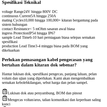
Spesifikasi Teknikal
voltage Range
24V hingga 800V DC
continuous Current
5A hingga 250A
mating Cycles
10,000 hingga 100,000+ kitaran bergantung pada
sistem hubungan
contact Resistance
< 5 mOhm sasaran awal biasa
ingress Protection
IP54 hingga IP67
sample Lead Time
6-10 hari perniagaan biasa selepas semakan
spesifikasi
production Lead Time
3-4 minggu biasa pada BOM yang
dikeluarkan
Perlukan pemasangan kabel pengecasan yang
bertahan dalam kitaran dok sebenar?
Hantar lukisan dok, spesifikasi pengecas, panjang laluan, pelan
volum dan ujian yang diperlukan. Kami akan mengembalikan
semakan kebolehkilangan, sebut harga dan pelan sampel.
Lukisan dok atau penyambung, BOM dan pinout
Mengecas voltan/arus, talian komunikasi dan keperluan saling
kunci