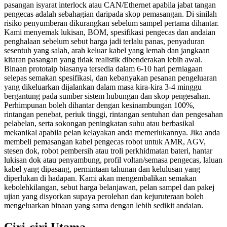
pasangan isyarat interlock atau CAN/Ethernet apabila jabat tangan
pengecas adalah sebahagian daripada skop pemasangan. Di sinilah
risiko penyumberan dikurangkan sebelum sampel pertama dihantar.
Kami menyemak lukisan, BOM, spesifikasi pengecas dan andaian
penghalaan sebelum sebut harga jadi terlalu panas, penyaduran
sesentuh yang salah, arah keluar kabel yang lemah dan jangkaan
kitaran pasangan yang tidak realistik dibenderakan lebih awal.
Binaan prototaip biasanya tersedia dalam 6-10 hari perniagaan
selepas semakan spesifikasi, dan kebanyakan pesanan pengeluaran
yang dikeluarkan dijalankan dalam masa kira-kira 3-4 minggu
bergantung pada sumber sistem hubungan dan skop pengesahan.
Perhimpunan boleh dihantar dengan kesinambungan 100%,
rintangan penebat, periuk tinggi, rintangan sentuhan dan pengesahan
pelabelan, serta sokongan peningkatan suhu atau berbasikal
mekanikal apabila pelan kelayakan anda memerlukannya. Jika anda
membeli pemasangan kabel pengecas robot untuk AMR, AGV,
stesen dok, robot pembersih atau troli perkhidmatan bateri, hantar
lukisan dok atau penyambung, profil voltan/semasa pengecas, laluan
kabel yang dipasang, permintaan tahunan dan kelulusan yang
diperlukan di hadapan. Kami akan mengembalikan semakan
kebolehkilangan, sebut harga belanjawan, pelan sampel dan pakej
ujian yang disyorkan supaya perolehan dan kejuruteraan boleh
mengeluarkan binaan yang sama dengan lebih sedikit andaian.
Ciri-ciri Utama