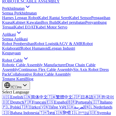
ROBOTICS
CABLE ASSEMBLY
Perkhidmatan
Semua Perkhidmatan
Harnes Lengan Robot
Kabel Rantai Seret
Kabel Sensor
Pengagihan
Kuasa
Kabinet Kawalan
Box Build
Kabel perubatan
Penyambung
Tersuai
Kabel EOAT
Kabel Motor Servo
Aplikasi
Semua Aplikasi
Robot Pembersihan
Robot Logistik
AGV & AMR
Robot
Kolaboratif
Robot Humanoid
Lengan Industri
Keupayaan
Robot Cable
Robotic Cable Assembly Manufacturer
Drag Chain Cable
Assembly
Continuous Flex Cable Assembly
Six Axis Robot Dress
Pack
Collaborative Robot Cable Assembly
Tentang Kami
Blog
🇲🇾
ms
Select Language
🇺🇸
English
🇨🇳
简体中文
🇹🇼
繁體中文
🇯🇵
日本語
🇰🇷
한국어
🇩🇪
Deutsch
🇫🇷
Français
🇪🇸
Español
🇧🇷
Português
🇮🇹
Italiano
🇵🇱
Polski
🇹🇷
Türkçe
🇻🇳
Tiếng Việt
🇸🇦
العربية
🇳🇱
Nederlands
🇮🇩
Bahasa Indonesia
🇹🇭
ไทย
🇮🇳
हिन्दी
🇮🇱
עברית
🇸🇪
Svenska