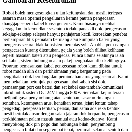
Gambaran Keseluruhan
Robot boleh mengosongkan ujian kefungsian dan masih terlepas
sasaran masa operasi pengeluaran kerana pautan pengecasan
dianggap seperti kabel kuasa generik. Kami biasanya melihat
kegagalan itu kemudian: sesentuh terlalu panas di dok, pengecasan
sekejap-sekejap selepas hanyut penjajaran kecil, kerosakan penebat
berhampiran titik pemalam berulang atau kumpulan bateri yang
mengecas secara tidak konsisten merentas syif. Apabila pemasangan
pengecasan kurang ditentukan, gejala yang boleh dilihat kelihatan
seperti masalah bateri atau pengecas. Punca utama selalunya ialah
set kabel, sistem hubungan atau pakej penghalaan di sekelilingnya.
Program pemasangan kabel pengecasan robot kami dibina untuk
robot mudah alih dan perkhidmatan yang bergantung pada
penglibatan dok berulang dan pemindahan arus yang selamat. Kami
membekalkan petunjuk pengecasan, abah-abah sisi dok,
pemasangan port cas bateri dan set kabel cas-tambah-komunikasi
hibrid untuk sistem DC 24V hingga 800V. Semakan kejuruteraan
meliputi gaya penyambung atau sentuhan, sasaran rintangan
sentuhan, ketumpatan arus, kenaikan terma, jejari lentur, tahap
pengedap, pelepasan terikan, perisai, dan sama ada reka bentuk
mesti bertolak ansur dengan salah jajaran dok berpandu, pengecasan
perkhidmatan palam masuk manual atau kedua-duanya. Kami
menyokong dok pin pogo dan hubungan bilah, penyambung
pengecasan bulat dan segi empat tepat, perumah selamat sentuh dan