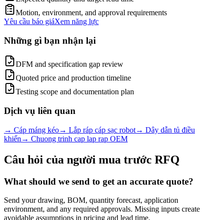
Motion, environment, and approval requirements
Yêu cầu báo giá
Xem năng lực
Những gì bạn nhận lại
DFM and specification gap review
Quoted price and production timeline
Testing scope and documentation plan
Dịch vụ liên quan
→
Cáp máng kéo
→
Lắp ráp cáp sạc robot
→
Dây dẫn tủ điều
khiển
→
Chuong trinh cap lap rap OEM
Câu hỏi của người mua trước RFQ
What should we send to get an accurate quote?
Send your drawing, BOM, quantity forecast, application
environment, and any required approvals. Missing inputs create
avoidable assumptions in pricing and lead time.