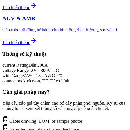
Tìm hiểu thêm
AGV & AMR
Cáp robot di động tự hành cho hệ thống điều hướng, sạc và tải.
Tìm hiểu thêm
Thông số kỹ thuật
current Rating
Đến 200A
voltage Range
12V - 800V DC
wire Gauge
AWG 18 - AWG 2/0
connectors
Anderson, TE, Tùy chỉnh
Cần giải pháp này?
Yêu cầu báo giá tùy chỉnh cho bó dây phân phối nguồn. Kỹ sư của
chúng tôi sẽ xem xét thông số và cung cấp đề xuất chi tiết.
Cable drawing, BOM, or sample photos
Expected quantity and target lead time