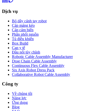
Dịch vụ
Bó dây cánh tay robot
Cáp máng kéo
Cáp cảm biến
Phân phối nguồn
Tủ điều khiển
Box Build
Cap y tế
Đầu nối tùy chỉnh
Robotic Cable Assembly Manufacturer
Drag Chain Cable Assembly
Continuous Flex Cable Assembly
Six Axis Robot Dress Pack
Collaborative Robot Cable Assembly
Công ty
Về chúng tôi
Năng lực
Ứng dụng
Blog