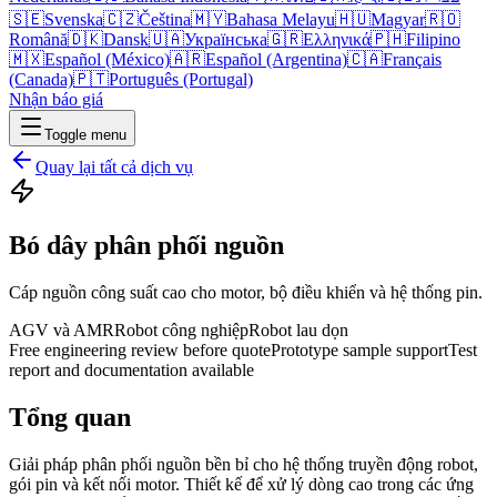
🇸🇪
Svenska
🇨🇿
Čeština
🇲🇾
Bahasa Melayu
🇭🇺
Magyar
🇷🇴
Română
🇩🇰
Dansk
🇺🇦
Українська
🇬🇷
Ελληνικά
🇵🇭
Filipino
🇲🇽
Español (México)
🇦🇷
Español (Argentina)
🇨🇦
Français
(Canada)
🇵🇹
Português (Portugal)
Nhận báo giá
Toggle menu
Quay lại tất cả dịch vụ
Bó dây phân phối nguồn
Cáp nguồn công suất cao cho motor, bộ điều khiển và hệ thống pin.
AGV và AMR
Robot công nghiệp
Robot lau dọn
Free engineering review before quote
Prototype sample support
Test
report and documentation available
Tổng quan
Giải pháp phân phối nguồn bền bỉ cho hệ thống truyền động robot,
gói pin và kết nối motor. Thiết kế để xử lý dòng cao trong các ứng