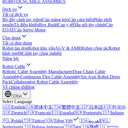
ROBOTICS
CABLE ASSEMBLY
Dịch vụ
Tất cả dịch vụ
Bó dây cánh tay robot
Cáp máng kéo
Cáp cảm biến
Phân phối
nguồn
Tủ điều khiển
Box Build
Cap y tế
Đầu nối tùy chỉnh
Cáp
EOAT
Cáp Servo Motor
Ứng dụng
Tất cả ứng dụng
Robot lau dọn
Robot kho vận
AGV & AMR
Robot cộng tác
Robot
hình người
Cánh tay công nghiệp
Năng lực
Robot Cable
Robotic Cable Assembly Manufacturer
Drag Chain Cable
Assembly
Continuous Flex Cable Assembly
Six Axis Robot Dress
Pack
Collaborative Robot Cable Assembly
Về chúng tôi
Blog
🇻🇳
vi
Select Language
🇺🇸
English
🇨🇳
简体中文
🇹🇼
繁體中文
🇯🇵
日本語
🇰🇷
한국어
🇩🇪
Deutsch
🇫🇷
Français
🇪🇸
Español
🇧🇷
Português
🇮🇹
Italiano
🇵🇱
Polski
🇹🇷
Türkçe
🇻🇳
Tiếng Việt
🇸🇦
العربية
🇳🇱
Nederlands
🇮🇩
Bahasa Indonesia
🇹🇭
ไทย
🇮🇳
हिन्दी
🇮🇱
עברית