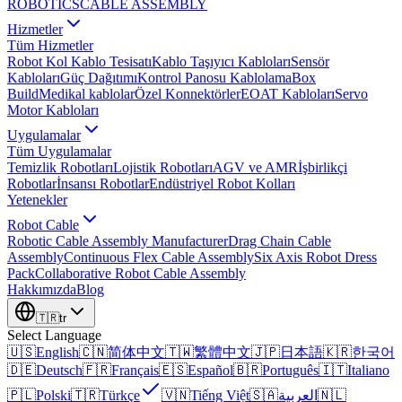
ROBOTICS
CABLE ASSEMBLY
Hizmetler
Tüm Hizmetler
Robot Kol Kablo Tesisatı
Kablo Taşıyıcı Kabloları
Sensör
Kabloları
Güç Dağıtımı
Kontrol Panosu Kablolama
Box
Build
Medikal kablolar
Özel Konnektörler
EOAT Kabloları
Servo
Motor Kabloları
Uygulamalar
Tüm Uygulamalar
Temizlik Robotları
Lojistik Robotları
AGV ve AMR
İşbirlikçi
Robotlar
İnsansı Robotlar
Endüstriyel Robot Kolları
Yetenekler
Robot Cable
Robotic Cable Assembly Manufacturer
Drag Chain Cable
Assembly
Continuous Flex Cable Assembly
Six Axis Robot Dress
Pack
Collaborative Robot Cable Assembly
Hakkımızda
Blog
🇹🇷
tr
Select Language
🇺🇸
English
🇨🇳
简体中文
🇹🇼
繁體中文
🇯🇵
日本語
🇰🇷
한국어
🇩🇪
Deutsch
🇫🇷
Français
🇪🇸
Español
🇧🇷
Português
🇮🇹
Italiano
🇵🇱
Polski
🇹🇷
Türkçe
🇻🇳
Tiếng Việt
🇸🇦
العربية
🇳🇱