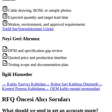
Cable drawing, BOM, or sample photos
Expected quantity and target lead time
Motion, environment, and approval requirements
Teklif İste
Yeteneklerimizi Görün
Neyi Geri Alırsınız
DFM and specification gap review
Quoted price and production timeline
Testing scope and documentation plan
İlgili Hizmetler
→
Kablo Taşıyıcı Kabloları
→
Robot Şarj Kablosu Düzeneği
→
Kontrol Panosu Kablolama
→
OEM kablo montaj programlari
RFQ Öncesi Alıcı Soruları
What should we send to get an accurate quote?