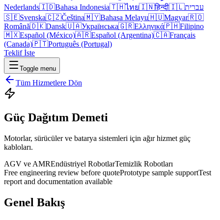
Nederlands
🇮🇩
Bahasa Indonesia
🇹🇭
ไทย
🇮🇳
हिन्दी
🇮🇱
עברית
🇸🇪
Svenska
🇨🇿
Čeština
🇲🇾
Bahasa Melayu
🇭🇺
Magyar
🇷🇴
Română
🇩🇰
Dansk
🇺🇦
Українська
🇬🇷
Ελληνικά
🇵🇭
Filipino
🇲🇽
Español (México)
🇦🇷
Español (Argentina)
🇨🇦
Français
(Canada)
🇵🇹
Português (Portugal)
Teklif İste
Toggle menu
Tüm Hizmetlere Dön
Güç Dağıtım Demeti
Motorlar, sürücüler ve batarya sistemleri için ağır hizmet güç
kabloları.
AGV ve AMR
Endüstriyel Robotlar
Temizlik Robotları
Free engineering review before quote
Prototype sample support
Test
report and documentation available
Genel Bakış