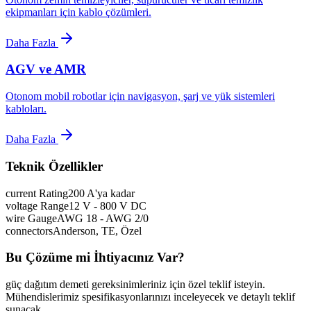
ekipmanları için kablo çözümleri.
Daha Fazla
AGV ve AMR
Otonom mobil robotlar için navigasyon, şarj ve yük sistemleri
kabloları.
Daha Fazla
Teknik Özellikler
current Rating
200 A'ya kadar
voltage Range
12 V - 800 V DC
wire Gauge
AWG 18 - AWG 2/0
connectors
Anderson, TE, Özel
Bu Çözüme mi İhtiyacınız Var?
güç dağıtım demeti gereksinimleriniz için özel teklif isteyin.
Mühendislerimiz spesifikasyonlarınızı inceleyecek ve detaylı teklif
sunacak.