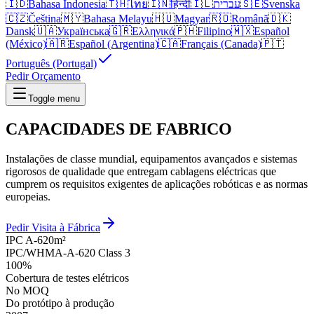
🇮🇩
Bahasa Indonesia
🇹🇭
ไทย
🇮🇳
हिन्दी
🇮🇱
עברית
🇸🇪
Svenska
🇨🇿
Čeština
🇲🇾
Bahasa Melayu
🇭🇺
Magyar
🇷🇴
Română
🇩🇰
Dansk
🇺🇦
Українська
🇬🇷
Ελληνικά
🇵🇭
Filipino
🇲🇽
Español
(México)
🇦🇷
Español (Argentina)
🇨🇦
Français (Canada)
🇵🇹
Português (Portugal)
Pedir Orçamento
Toggle menu
CAPACIDADES DE
FABRICO
Instalações de classe mundial, equipamentos avançados e sistemas
rigorosos de qualidade que entregam cablagens eléctricas que
cumprem os requisitos exigentes de aplicações robóticas e as normas
europeias.
Pedir Visita à Fábrica
IPC A-620
m²
IPC/WHMA-A-620 Class 3
100%
Cobertura de testes elétricos
No MOQ
Do protótipo à produção