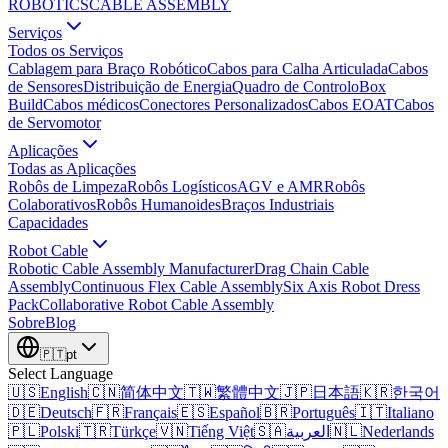
ROBOTICS
CABLE ASSEMBLY
Serviços
Todos os Serviços
Cablagem para Braço Robótico
Cabos para Calha Articulada
Cabos
de Sensores
Distribuição de Energia
Quadro de Controlo
Box
Build
Cabos médicos
Conectores Personalizados
Cabos EOAT
Cabos
de Servomotor
Aplicações
Todas as Aplicações
Robôs de Limpeza
Robôs Logísticos
AGV e AMR
Robôs
Colaborativos
Robôs Humanoides
Braços Industriais
Capacidades
Robot Cable
Robotic Cable Assembly Manufacturer
Drag Chain Cable
Assembly
Continuous Flex Cable Assembly
Six Axis Robot Dress
Pack
Collaborative Robot Cable Assembly
Sobre
Blog
🇵🇹
pt
Select Language
🇺🇸
English
🇨🇳
简体中文
🇹🇼
繁體中文
🇯🇵
日本語
🇰🇷
한국어
🇩🇪
Deutsch
🇫🇷
Français
🇪🇸
Español
🇧🇷
Português
🇮🇹
Italiano
🇵🇱
Polski
🇹🇷
Türkçe
🇻🇳
Tiếng Việt
🇸🇦
العربية
🇳🇱
Nederlands