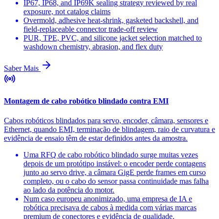
IP67, IP68, and IP69K sealing strategy reviewed by real
exposure, not catalog claims
Overmold, adhesive heat-shrink, gasketed backshell, and
field-replaceable connector trade-off review
PUR, TPE, PVC, and silicone jacket selection matched to
washdown chemistry, abrasion, and flex duty
Saber Mais
Montagem de cabo robótico blindado contra EMI
Cabos robóticos blindados para servo, encoder, câmara, sensores e
Ethernet, quando EMI, terminação de blindagem, raio de curvatura e
evidência de ensaio têm de estar definidos antes da amostra.
Uma RFQ de cabo robótico blindado surge muitas vezes
depois de um protótipo instável: o encoder perde contagens
junto ao servo drive, a câmara GigE perde frames em curso
completo, ou o cabo do sensor passa continuidade mas falha
ao lado da potência do motor.
Num caso europeu anonimizado, uma empresa de IA e
robótica precisava de cabos à medida com várias marcas
premium de conectores e evidência de qualidade.