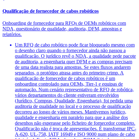
Qualificação de fornecedor de cabos robóticos
Onboarding de fornecedor para RFQs de OEMs robóticos com
NDA, questionário de qualidade, auditoria, DFM, amostras e
relatórios.
Um RFQ de cabo robótico pode ficar bloqueado mesmo com
o desenho claro quando o fornecedor ainda não passou a
qualificação. O jurídico revê o NDA, a qualidade pede pacote
de auditoria, a engenharia quer DFM e as compras precisam
de uma data realista para amostras. Se estes fluxos andarem
separados, o protótipo atrasa antes do primeiro crimp. A
qualificação de fornecedor de cabos robóticos é um
onboarding controlado para OEMs, Tier-1 e equipas de
automação. Num cenário representativo de RFQ de robótica,
vários departamentos do cliente estiveram envolvidos
(Jurídico, Compras, Qualidade, Engenharia), foi pedida uma
auditoria de qualidade no local e o processo de qualificação
decorreu ao longo de vários meses. Mantivemos jurídico,
qualidade e engenharia em paralelo para que a análise dos
desenhos não esperasse pelo ficheiro de fornecedor completo.
Qualificação não é troca de apresentações. É transformar IPC-
A-620, UL-758, IATF 16949 e ISO 9000 num plano de cabo