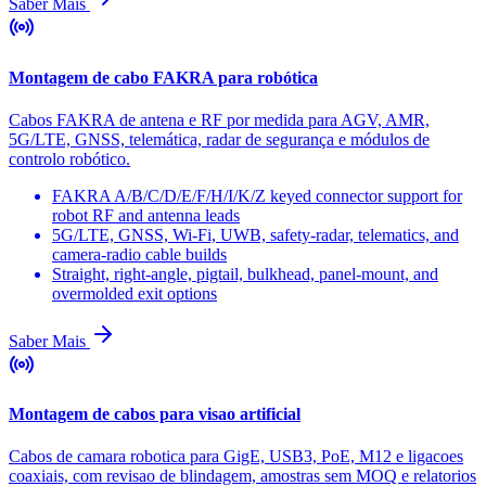
Saber Mais
Montagem de cabo FAKRA para robótica
Cabos FAKRA de antena e RF por medida para AGV, AMR,
5G/LTE, GNSS, telemática, radar de segurança e módulos de
controlo robótico.
FAKRA A/B/C/D/E/F/H/I/K/Z keyed connector support for
robot RF and antenna leads
5G/LTE, GNSS, Wi-Fi, UWB, safety-radar, telematics, and
camera-radio cable builds
Straight, right-angle, pigtail, bulkhead, panel-mount, and
overmolded exit options
Saber Mais
Montagem de cabos para visao artificial
Cabos de camara robotica para GigE, USB3, PoE, M12 e ligacoes
coaxiais, com revisao de blindagem, amostras sem MOQ e relatorios