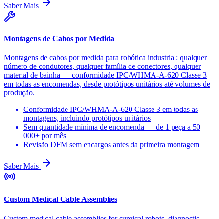
Saber Mais
Montagens de Cabos por Medida
Montagens de cabos por medida para robótica industrial: qualquer
número de condutores, qualquer família de conectores, qualquer
material de bainha — conformidade IPC/WHMA-A-620 Classe 3
em todas as encomendas, desde protótipos unitários até volumes de
produção.
Conformidade IPC/WHMA-A-620 Classe 3 em todas as
montagens, incluindo protótipos unitários
Sem quantidade mínima de encomenda — de 1 peça a 50
000+ por mês
Revisão DFM sem encargos antes da primeira montagem
Saber Mais
Custom Medical Cable Assemblies
Custom medical cable assemblies for surgical robots, diagnostic