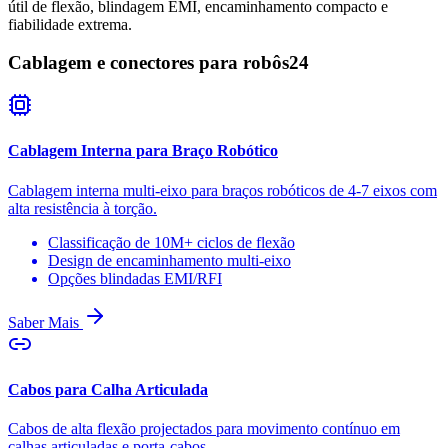
útil de flexão, blindagem EMI, encaminhamento compacto e
fiabilidade extrema.
Cablagem e conectores para robôs
24
Cablagem Interna para Braço Robótico
Cablagem interna multi-eixo para braços robóticos de 4-7 eixos com
alta resistência à torção.
Classificação de 10M+ ciclos de flexão
Design de encaminhamento multi-eixo
Opções blindadas EMI/RFI
Saber Mais
Cabos para Calha Articulada
Cabos de alta flexão projectados para movimento contínuo em
calhas articuladas e porta-cabos.