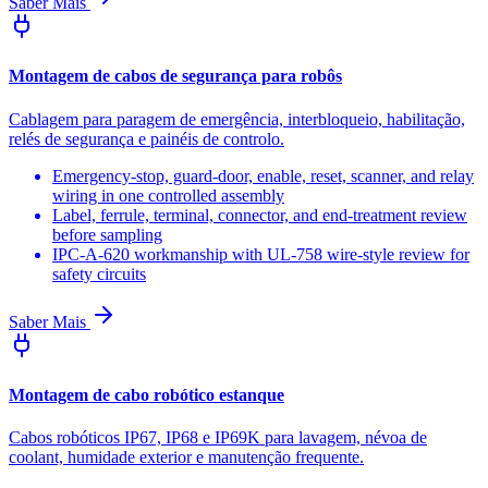
Saber Mais
Montagem de cabos de segurança para robôs
Cablagem para paragem de emergência, interbloqueio, habilitação,
relés de segurança e painéis de controlo.
Emergency-stop, guard-door, enable, reset, scanner, and relay
wiring in one controlled assembly
Label, ferrule, terminal, connector, and end-treatment review
before sampling
IPC-A-620 workmanship with UL-758 wire-style review for
safety circuits
Saber Mais
Montagem de cabo robótico estanque
Cabos robóticos IP67, IP68 e IP69K para lavagem, névoa de
coolant, humidade exterior e manutenção frequente.