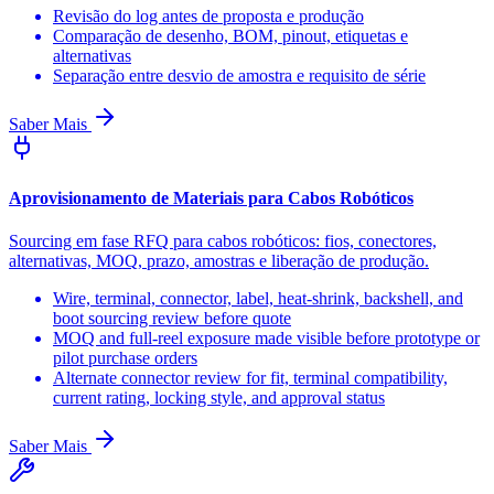
Revisão do log antes de proposta e produção
Comparação de desenho, BOM, pinout, etiquetas e
alternativas
Separação entre desvio de amostra e requisito de série
Saber Mais
Aprovisionamento de Materiais para Cabos Robóticos
Sourcing em fase RFQ para cabos robóticos: fios, conectores,
alternativas, MOQ, prazo, amostras e liberação de produção.
Wire, terminal, connector, label, heat-shrink, backshell, and
boot sourcing review before quote
MOQ and full-reel exposure made visible before prototype or
pilot purchase orders
Alternate connector review for fit, terminal compatibility,
current rating, locking style, and approval status
Saber Mais