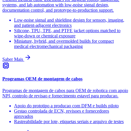
systems, and lab automation with low-noise signal design,
documentation control, and prototype-to-production support.
Low-noise signal and shielding design for sensors, imaging,
and patient-adjacent electronics
Silicone, TPU, TPE, and PTFE jacket options matched to
wipe-down or chemical exposure
Miniature, hybrid, and overmolded builds for compact
medical electromechanical packaging
Saber Mais
Programas OEM de montagem de cabos
Programas de montagem de cabos para OEM de robotica com apoio
NPI, controlo de revisao e fornecimento estavel para producao.
Apoio do prototipo a producao com DFM e builds piloto
Gestao controlada de ECN, revisoes e fornecedores
aprovados
Rastreabilidade por lote, etiquetas seriais e arquivo de testes