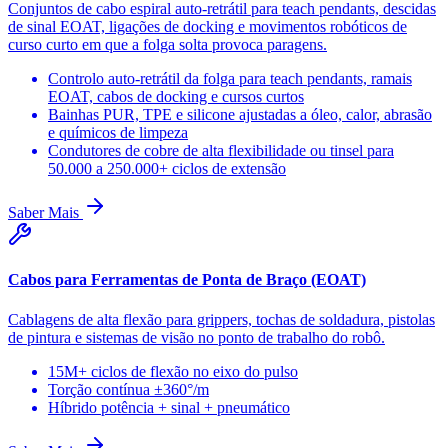
Conjuntos de cabo espiral auto-retrátil para teach pendants, descidas
de sinal EOAT, ligações de docking e movimentos robóticos de
curso curto em que a folga solta provoca paragens.
Controlo auto-retrátil da folga para teach pendants, ramais
EOAT, cabos de docking e cursos curtos
Bainhas PUR, TPE e silicone ajustadas a óleo, calor, abrasão
e químicos de limpeza
Condutores de cobre de alta flexibilidade ou tinsel para
50.000 a 250.000+ ciclos de extensão
Saber Mais
Cabos para Ferramentas de Ponta de Braço (EOAT)
Cablagens de alta flexão para grippers, tochas de soldadura, pistolas
de pintura e sistemas de visão no ponto de trabalho do robô.
15M+ ciclos de flexão no eixo do pulso
Torção contínua ±360°/m
Híbrido potência + sinal + pneumático