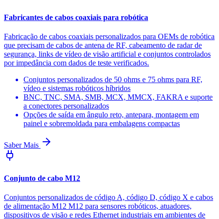
Fabricantes de cabos coaxiais para robótica
Fabricação de cabos coaxiais personalizados para OEMs de robótica
que precisam de cabos de antena de RF, cabeamento de radar de
segurança, links de vídeo de visão artificial e conjuntos controlados
por impedância com dados de teste verificados.
Conjuntos personalizados de 50 ohms e 75 ohms para RF,
vídeo e sistemas robóticos híbridos
BNC, TNC, SMA, SMB, MCX, MMCX, FAKRA e suporte
a conectores personalizados
Opções de saída em ângulo reto, antepara, montagem em
painel e sobremoldada para embalagens compactas
Saber Mais
Conjunto de cabo M12
Conjuntos personalizados de código A, código D, código X e cabos
de alimentação M12 M12 para sensores robóticos, atuadores,
dispositivos de visão e redes Ethernet industriais em ambientes de