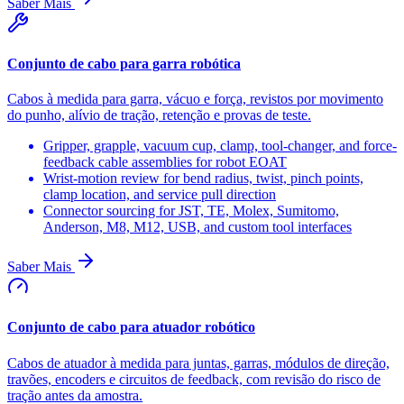
Saber Mais
Conjunto de cabo para garra robótica
Cabos à medida para garra, vácuo e força, revistos por movimento
do punho, alívio de tração, retenção e provas de teste.
Gripper, grapple, vacuum cup, clamp, tool-changer, and force-
feedback cable assemblies for robot EOAT
Wrist-motion review for bend radius, twist, pinch points,
clamp location, and service pull direction
Connector sourcing for JST, TE, Molex, Sumitomo,
Anderson, M8, M12, USB, and custom tool interfaces
Saber Mais
Conjunto de cabo para atuador robótico
Cabos de atuador à medida para juntas, garras, módulos de direção,
travões, encoders e circuitos de feedback, com revisão do risco de
tração antes da amostra.