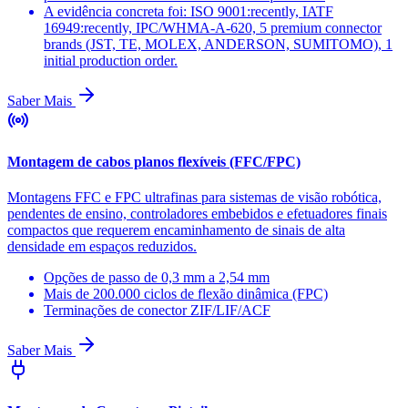
A evidência concreta foi: ISO 9001:recently, IATF
16949:recently, IPC/WHMA-A-620, 5 premium connector
brands (JST, TE, MOLEX, ANDERSON, SUMITOMO), 1
initial production order.
Saber Mais
Montagem de cabos planos flexíveis (FFC/FPC)
Montagens FFC e FPC ultrafinas para sistemas de visão robótica,
pendentes de ensino, controladores embebidos e efetuadores finais
compactos que requerem encaminhamento de sinais de alta
densidade em espaços reduzidos.
Opções de passo de 0,3 mm a 2,54 mm
Mais de 200.000 ciclos de flexão dinâmica (FPC)
Terminações de conector ZIF/LIF/ACF
Saber Mais