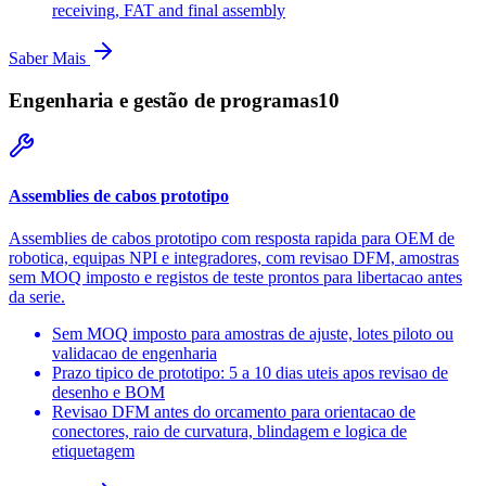
receiving, FAT and final assembly
Saber Mais
Engenharia e gestão de programas
10
Assemblies de cabos prototipo
Assemblies de cabos prototipo com resposta rapida para OEM de
robotica, equipas NPI e integradores, com revisao DFM, amostras
sem MOQ imposto e registos de teste prontos para libertacao antes
da serie.
Sem MOQ imposto para amostras de ajuste, lotes piloto ou
validacao de engenharia
Prazo tipico de prototipo: 5 a 10 dias uteis apos revisao de
desenho e BOM
Revisao DFM antes do orcamento para orientacao de
conectores, raio de curvatura, blindagem e logica de
etiquetagem