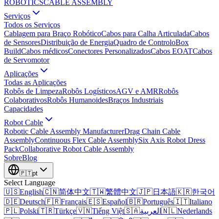
ROBOTICS
CABLE ASSEMBLY
Serviços
Todos os Serviços
Cablagem para Braço Robótico
Cabos para Calha Articulada
Cabos
de Sensores
Distribuição de Energia
Quadro de Controlo
Box
Build
Cabos médicos
Conectores Personalizados
Cabos EOAT
Cabos
de Servomotor
Aplicações
Todas as Aplicações
Robôs de Limpeza
Robôs Logísticos
AGV e AMR
Robôs
Colaborativos
Robôs Humanoides
Braços Industriais
Capacidades
Robot Cable
Robotic Cable Assembly Manufacturer
Drag Chain Cable
Assembly
Continuous Flex Cable Assembly
Six Axis Robot Dress
Pack
Collaborative Robot Cable Assembly
Sobre
Blog
🇵🇹
pt
Select Language
🇺🇸
English
🇨🇳
简体中文
🇹🇼
繁體中文
🇯🇵
日本語
🇰🇷
한국어
🇩🇪
Deutsch
🇫🇷
Français
🇪🇸
Español
🇧🇷
Português
🇮🇹
Italiano
🇵🇱
Polski
🇹🇷
Türkçe
🇻🇳
Tiếng Việt
🇸🇦
العربية
🇳🇱
Nederlands