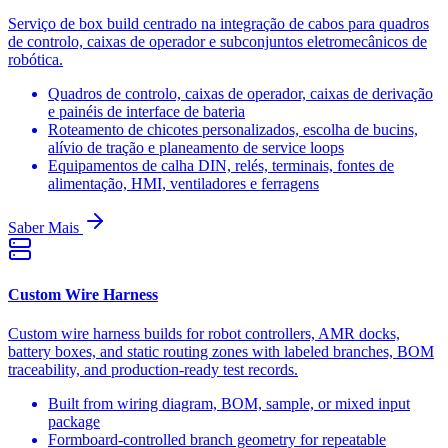
Serviço de box build centrado na integração de cabos para quadros
de controlo, caixas de operador e subconjuntos eletromecânicos de
robótica.
Quadros de controlo, caixas de operador, caixas de derivação
e painéis de interface de bateria
Roteamento de chicotes personalizados, escolha de bucins,
alívio de tração e planeamento de service loops
Equipamentos de calha DIN, relés, terminais, fontes de
alimentação, HMI, ventiladores e ferragens
Saber Mais
Custom Wire Harness
Custom wire harness builds for robot controllers, AMR docks,
battery boxes, and static routing zones with labeled branches, BOM
traceability, and production-ready test records.
Built from wiring diagram, BOM, sample, or mixed input
package
Formboard-controlled branch geometry for repeatable