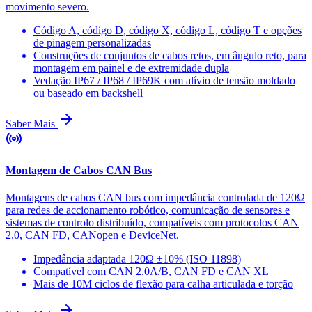
movimento severo.
Código A, código D, código X, código L, código T e opções
de pinagem personalizadas
Construções de conjuntos de cabos retos, em ângulo reto, para
montagem em painel e de extremidade dupla
Vedação IP67 / IP68 / IP69K com alívio de tensão moldado
ou baseado em backshell
Saber Mais
Montagem de Cabos CAN Bus
Montagens de cabos CAN bus com impedância controlada de 120Ω
para redes de accionamento robótico, comunicação de sensores e
sistemas de controlo distribuído, compatíveis com protocolos CAN
2.0, CAN FD, CANopen e DeviceNet.
Impedância adaptada 120Ω ±10% (ISO 11898)
Compatível com CAN 2.0A/B, CAN FD e CAN XL
Mais de 10M ciclos de flexão para calha articulada e torção