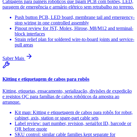
Cablagens para painéis robóticos que ligam PCB com botões, LED,
paragem de emergência e armário elétrico sem retrabalho no terreno.
Push button PCB, LED board, membrane tail and emergency-
stop wiring in one controlled assembly
Pinout review for JST, Molex, Hirose, M8/M12 and terminal-
block interfaces
Strain relief plan for soldered wire-to-board joints and service-
pull areas
Saber Mais
Kitting e etiquetagem de cabos para robôs
Kitting, etiquetas, ensacamento, serialização, divisões de expedição
e registos QC para famílias de cabos robóticos da amostra ao
arranque.
Kit map: Kitting e etiquetagem de cabos para robôs for robot,
cabinet, axis, station or spare-part cable sets
Label review: part number, revision, serial/lot ID, barcode or
QR before quote
SKU control: similar cable families kept separate for