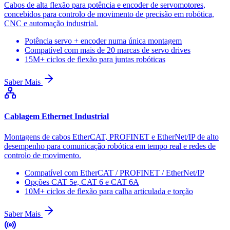
Cabos de alta flexão para potência e encoder de servomotores,
concebidos para controlo de movimento de precisão em robótica,
CNC e automação industrial.
Potência servo + encoder numa única montagem
Compatível com mais de 20 marcas de servo drives
15M+ ciclos de flexão para juntas robóticas
Saber Mais
Cablagem Ethernet Industrial
Montagens de cabos EtherCAT, PROFINET e EtherNet/IP de alto
desempenho para comunicação robótica em tempo real e redes de
controlo de movimento.
Compatível com EtherCAT / PROFINET / EtherNet/IP
Opções CAT 5e, CAT 6 e CAT 6A
10M+ ciclos de flexão para calha articulada e torção
Saber Mais