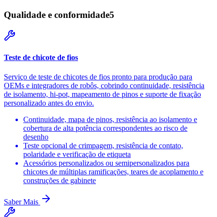
Qualidade e conformidade
5
Teste de chicote de fios
Serviço de teste de chicotes de fios pronto para produção para
OEMs e integradores de robôs, cobrindo continuidade, resistência
de isolamento, hi-pot, mapeamento de pinos e suporte de fixação
personalizado antes do envio.
Continuidade, mapa de pinos, resistência ao isolamento e
cobertura de alta potência correspondentes ao risco de
desenho
Teste opcional de crimpagem, resistência de contato,
polaridade e verificação de etiqueta
Acessórios personalizados ou semipersonalizados para
chicotes de múltiplas ramificações, teares de acoplamento e
construções de gabinete
Saber Mais