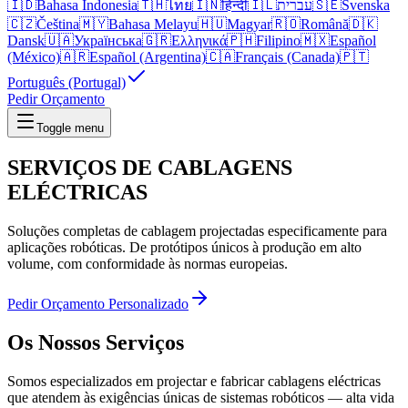
🇮🇩
Bahasa Indonesia
🇹🇭
ไทย
🇮🇳
हिन्दी
🇮🇱
עברית
🇸🇪
Svenska
🇨🇿
Čeština
🇲🇾
Bahasa Melayu
🇭🇺
Magyar
🇷🇴
Română
🇩🇰
Dansk
🇺🇦
Українська
🇬🇷
Ελληνικά
🇵🇭
Filipino
🇲🇽
Español
(México)
🇦🇷
Español (Argentina)
🇨🇦
Français (Canada)
🇵🇹
Português (Portugal)
Pedir Orçamento
Toggle menu
SERVIÇOS DE
CABLAGENS
ELÉCTRICAS
Soluções completas de cablagem projectadas especificamente para
aplicações robóticas. De protótipos únicos à produção em alto
volume, com conformidade às normas europeias.
Pedir Orçamento Personalizado
Os Nossos Serviços
Somos especializados em projectar e fabricar cablagens eléctricas
que atendem às exigências únicas de sistemas robóticos — alta vida