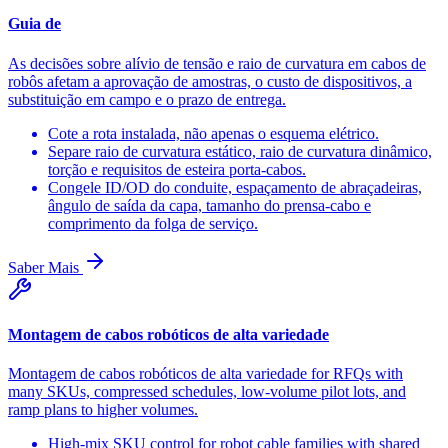
Guia de
As decisões sobre alívio de tensão e raio de curvatura em cabos de
robôs afetam a aprovação de amostras, o custo de dispositivos, a
substituição em campo e o prazo de entrega.
Cote a rota instalada, não apenas o esquema elétrico.
Separe raio de curvatura estático, raio de curvatura dinâmico,
torção e requisitos de esteira porta-cabos.
Congele ID/OD do conduite, espaçamento de abraçadeiras,
ângulo de saída da capa, tamanho do prensa-cabo e
comprimento da folga de serviço.
Saber Mais
Montagem de cabos robóticos de alta variedade
Montagem de cabos robóticos de alta variedade for RFQs with
many SKUs, compressed schedules, low-volume pilot lots, and
ramp plans to higher volumes.
High-mix SKU control for robot cable families with shared