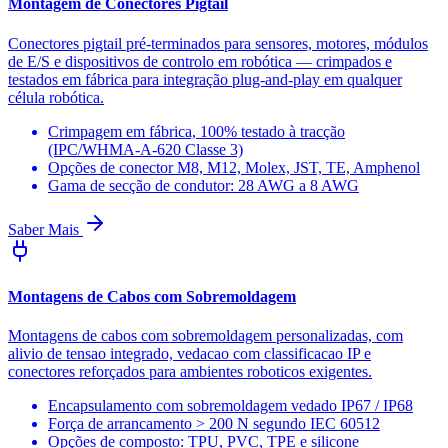
Montagem de Conectores Pigtail
Conectores pigtail pré-terminados para sensores, motores, módulos
de E/S e dispositivos de controlo em robótica — crimpados e
testados em fábrica para integração plug-and-play em qualquer
célula robótica.
Crimpagem em fábrica, 100% testado à tracção
(IPC/WHMA-A-620 Classe 3)
Opções de conector M8, M12, Molex, JST, TE, Amphenol
Gama de secção de condutor: 28 AWG a 8 AWG
Saber Mais
Montagens de Cabos com Sobremoldagem
Montagens de cabos com sobremoldagem personalizadas, com
alivio de tensao integrado, vedacao com classificacao IP e
conectores reforçados para ambientes roboticos exigentes.
Encapsulamento com sobremoldagem vedado IP67 / IP68
Força de arrancamento > 200 N segundo IEC 60512
Opções de composto: TPU, PVC, TPE e silicone