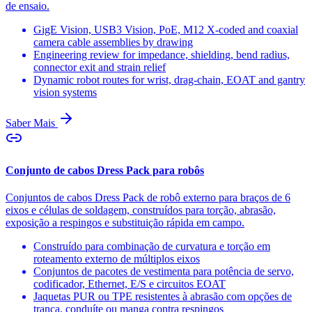
de ensaio.
GigE Vision, USB3 Vision, PoE, M12 X-coded and coaxial
camera cable assemblies by drawing
Engineering review for impedance, shielding, bend radius,
connector exit and strain relief
Dynamic robot routes for wrist, drag-chain, EOAT and gantry
vision systems
Saber Mais
Conjunto de cabos Dress Pack para robôs
Conjuntos de cabos Dress Pack de robô externo para braços de 6
eixos e células de soldagem, construídos para torção, abrasão,
exposição a respingos e substituição rápida em campo.
Construído para combinação de curvatura e torção em
roteamento externo de múltiplos eixos
Conjuntos de pacotes de vestimenta para potência de servo,
codificador, Ethernet, E/S e circuitos EOAT
Jaquetas PUR ou TPE resistentes à abrasão com opções de
trança, conduíte ou manga contra respingos