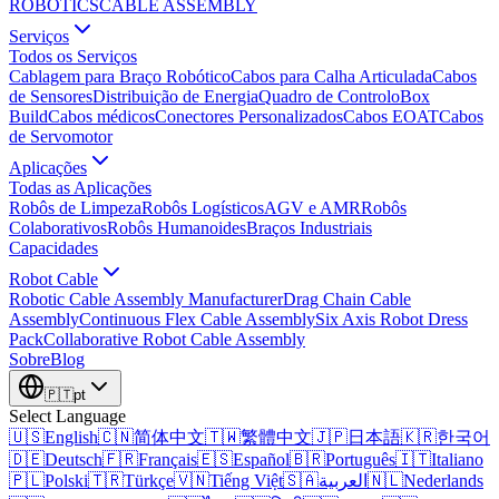
ROBOTICS
CABLE ASSEMBLY
Serviços
Todos os Serviços
Cablagem para Braço Robótico
Cabos para Calha Articulada
Cabos
de Sensores
Distribuição de Energia
Quadro de Controlo
Box
Build
Cabos médicos
Conectores Personalizados
Cabos EOAT
Cabos
de Servomotor
Aplicações
Todas as Aplicações
Robôs de Limpeza
Robôs Logísticos
AGV e AMR
Robôs
Colaborativos
Robôs Humanoides
Braços Industriais
Capacidades
Robot Cable
Robotic Cable Assembly Manufacturer
Drag Chain Cable
Assembly
Continuous Flex Cable Assembly
Six Axis Robot Dress
Pack
Collaborative Robot Cable Assembly
Sobre
Blog
🇵🇹
pt
Select Language
🇺🇸
English
🇨🇳
简体中文
🇹🇼
繁體中文
🇯🇵
日本語
🇰🇷
한국어
🇩🇪
Deutsch
🇫🇷
Français
🇪🇸
Español
🇧🇷
Português
🇮🇹
Italiano
🇵🇱
Polski
🇹🇷
Türkçe
🇻🇳
Tiếng Việt
🇸🇦
العربية
🇳🇱
Nederlands