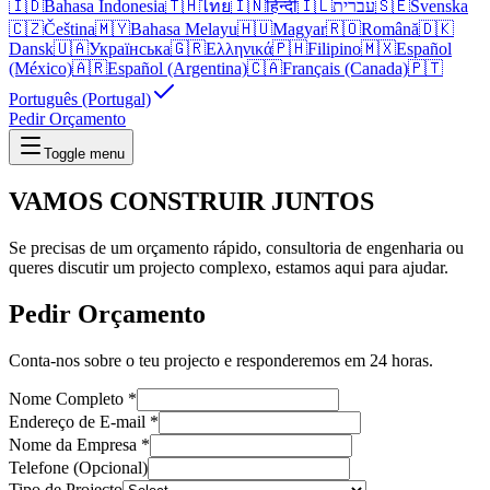
🇮🇩
Bahasa Indonesia
🇹🇭
ไทย
🇮🇳
हिन्दी
🇮🇱
עברית
🇸🇪
Svenska
🇨🇿
Čeština
🇲🇾
Bahasa Melayu
🇭🇺
Magyar
🇷🇴
Română
🇩🇰
Dansk
🇺🇦
Українська
🇬🇷
Ελληνικά
🇵🇭
Filipino
🇲🇽
Español
(México)
🇦🇷
Español (Argentina)
🇨🇦
Français (Canada)
🇵🇹
Português (Portugal)
Pedir Orçamento
Toggle menu
VAMOS CONSTRUIR
JUNTOS
Se precisas de um orçamento rápido, consultoria de engenharia ou
queres discutir um projecto complexo, estamos aqui para ajudar.
Pedir Orçamento
Conta-nos sobre o teu projecto e responderemos em 24 horas.
Nome Completo
*
Endereço de E-mail
*
Nome da Empresa
*
Telefone (Opcional)
Tipo de Projecto