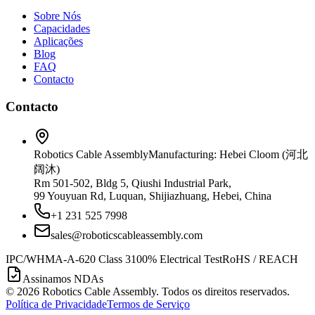
Sobre Nós
Capacidades
Aplicações
Blog
FAQ
Contacto
Contacto
Robotics Cable Assembly
Manufacturing: Hebei Cloom (河北
阔沐)
Rm 501-502, Bldg 5, Qiushi Industrial Park,
99 Youyuan Rd, Luquan, Shijiazhuang, Hebei, China
+1 231 525 7998
sales@roboticscableassembly.com
IPC/WHMA-A-620 Class 3
100% Electrical Test
RoHS / REACH
Assinamos NDAs
©
2026
Robotics Cable Assembly. Todos os direitos reservados.
Política de Privacidade
Termos de Serviço