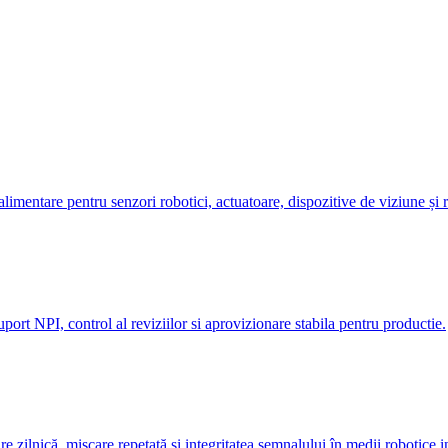
entare pentru senzori robotici, actuatoare, dispozitive de viziune și re
rt NPI, control al reviziilor si aprovizionare stabila pentru productie.
 zilnică, mișcare repetată și integritatea semnalului în medii robotice in