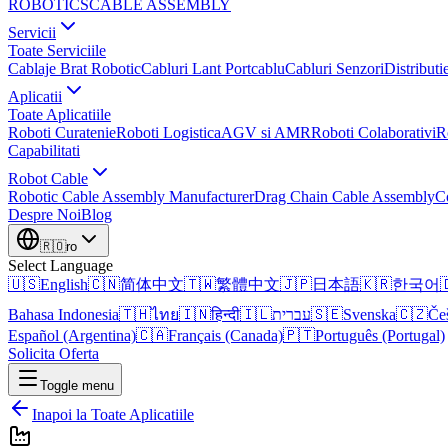
ROBOTICS
CABLE ASSEMBLY
Servicii
Toate Serviciile
Cablaje Brat Robotic
Cabluri Lant Portcablu
Cabluri Senzori
Distributi
Aplicatii
Toate Aplicatiile
Roboti Curatenie
Roboti Logistica
AGV si AMR
Roboti Colaborativi
R
Capabilitati
Robot Cable
Robotic Cable Assembly Manufacturer
Drag Chain Cable Assembly
C
Despre Noi
Blog
🇷🇴
ro
Select Language
🇺🇸
English
🇨🇳
简体中文
🇹🇼
繁體中文
🇯🇵
日本語
🇰🇷
한국어

Bahasa Indonesia
🇹🇭
ไทย
🇮🇳
हिन्दी
🇮🇱
עברית
🇸🇪
Svenska
🇨🇿
Če
Español (Argentina)
🇨🇦
Français (Canada)
🇵🇹
Português (Portugal)
Solicita Oferta
Toggle menu
Inapoi la Toate Aplicatiile