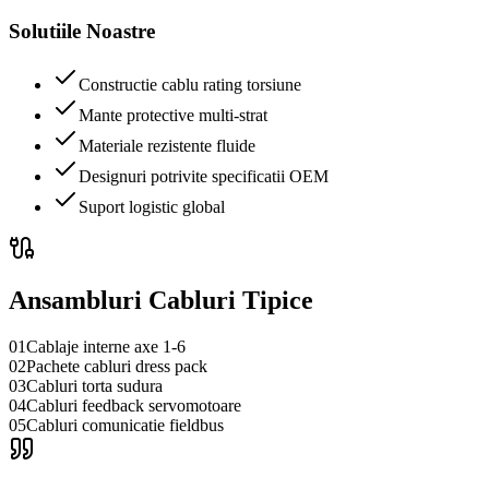
Solutiile Noastre
Constructie cablu rating torsiune
Mante protective multi-strat
Materiale rezistente fluide
Designuri potrivite specificatii OEM
Suport logistic global
Ansambluri Cabluri Tipice
01
Cablaje interne axe 1-6
02
Pachete cabluri dress pack
03
Cabluri torta sudura
04
Cabluri feedback servomotoare
05
Cabluri comunicatie fieldbus