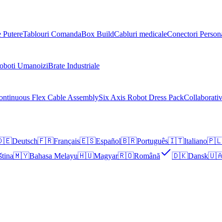
e Putere
Tablouri Comanda
Box Build
Cabluri medicale
Conectori Persona
oboti Umanoizi
Brate Industriale
ontinuous Flex Cable Assembly
Six Axis Robot Dress Pack
Collaborati
🇪
Deutsch
🇫🇷
Français
🇪🇸
Español
🇧🇷
Português
🇮🇹
Italiano
🇵
ština
🇲🇾
Bahasa Melayu
🇭🇺
Magyar
🇷🇴
Română
🇩🇰
Dansk
🇺