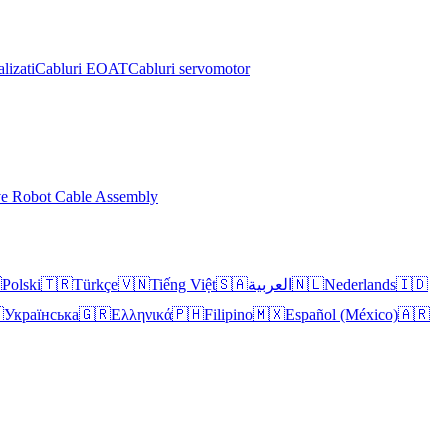
lizati
Cabluri EOAT
Cabluri servomotor
ve Robot Cable Assembly

Polski
🇹🇷
Türkçe
🇻🇳
Tiếng Việt
🇸🇦
العربية
🇳🇱
Nederlands
🇮🇩

Українська
🇬🇷
Ελληνικά
🇵🇭
Filipino
🇲🇽
Español (México)
🇦🇷