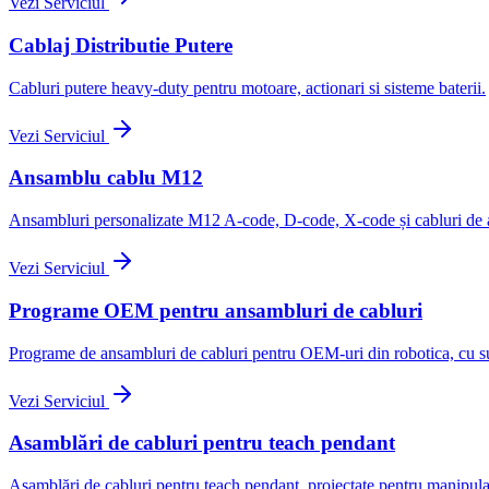
Vezi Serviciul
Cablaj Distributie Putere
Cabluri putere heavy-duty pentru motoare, actionari si sisteme baterii.
Vezi Serviciul
Ansamblu cablu M12
Ansambluri personalizate M12 A-code, D-code, X-code și cabluri de alim
Vezi Serviciul
Programe OEM pentru ansambluri de cabluri
Programe de ansambluri de cabluri pentru OEM-uri din robotica, cu supo
Vezi Serviciul
Asamblări de cabluri pentru teach pendant
Asamblări de cabluri pentru teach pendant, proiectate pentru manipulare