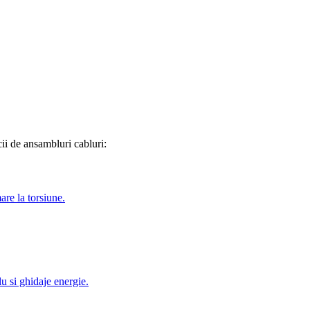
ii de ansambluri cabluri:
are la torsiune.
u si ghidaje energie.