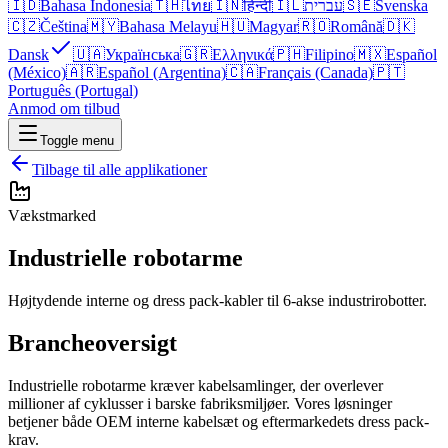
🇮🇩
Bahasa Indonesia
🇹🇭
ไทย
🇮🇳
हिन्दी
🇮🇱
עברית
🇸🇪
Svenska
🇨🇿
Čeština
🇲🇾
Bahasa Melayu
🇭🇺
Magyar
🇷🇴
Română
🇩🇰
Dansk
🇺🇦
Українська
🇬🇷
Ελληνικά
🇵🇭
Filipino
🇲🇽
Español
(México)
🇦🇷
Español (Argentina)
🇨🇦
Français (Canada)
🇵🇹
Português (Portugal)
Anmod om tilbud
Toggle menu
Tilbage til alle applikationer
Vækstmarked
Industrielle robotarme
Højtydende interne og dress pack-kabler til 6-akse industrirobotter.
Brancheoversigt
Industrielle robotarme kræver kabelsamlinger, der overlever
millioner af cyklusser i barske fabriksmiljøer. Vores løsninger
betjener både OEM interne kabelsæt og eftermarkedets dress pack-
krav.