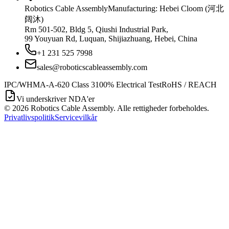
Robotics Cable Assembly
Manufacturing: Hebei Cloom (河北
阔沐)
Rm 501-502, Bldg 5, Qiushi Industrial Park,
99 Youyuan Rd, Luquan, Shijiazhuang, Hebei, China
+1 231 525 7998
sales@roboticscableassembly.com
IPC/WHMA-A-620 Class 3
100% Electrical Test
RoHS / REACH
Vi underskriver NDA'er
©
2026
Robotics Cable Assembly. Alle rettigheder forbeholdes.
Privatlivspolitik
Servicevilkår