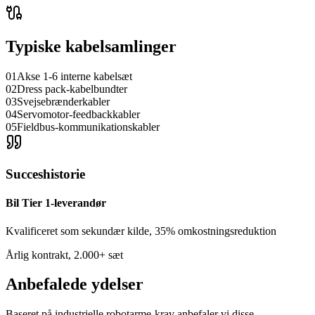
Typiske kabelsamlinger
01
Akse 1-6 interne kabelsæt
02
Dress pack-kabelbundter
03
Svejsebrænderkabler
04
Servomotor-feedbackkabler
05
Fieldbus-kommunikationskabler
Succeshistorie
Bil Tier 1-leverandør
Kvalificeret som sekundær kilde, 35% omkostningsreduktion
Årlig kontrakt, 2.000+ sæt
Anbefalede ydelser
Baseret på industrielle robotarme-krav anbefaler vi disse