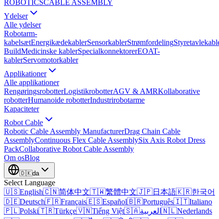
ROBOTICS
CABLE ASSEMBLY
Ydelser
Alle ydelser
Robotarm-
kabelsæt
Energikædekabler
Sensorkabler
Strømfordeling
Styretavlekabl
Build
Medicinske kabler
Specialkonnektorer
EOAT-
kabler
Servomotorkabler
Applikationer
Alle applikationer
Rengøringsrobotter
Logistikrobotter
AGV & AMR
Kollaborative
robotter
Humanoide robotter
Industrirobotarme
Kapaciteter
Robot Cable
Robotic Cable Assembly Manufacturer
Drag Chain Cable
Assembly
Continuous Flex Cable Assembly
Six Axis Robot Dress
Pack
Collaborative Robot Cable Assembly
Om os
Blog
🇩🇰
da
Select Language
🇺🇸
English
🇨🇳
简体中文
🇹🇼
繁體中文
🇯🇵
日本語
🇰🇷
한국어
🇩🇪
Deutsch
🇫🇷
Français
🇪🇸
Español
🇧🇷
Português
🇮🇹
Italiano
🇵🇱
Polski
🇹🇷
Türkçe
🇻🇳
Tiếng Việt
🇸🇦
العربية
🇳🇱
Nederlands