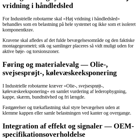
vridning i håndledsled
For Industrielle robotarme skal »Høj vridning i håndledsled«
behandles som en belastning på hele systemet og ikke som et isoleret
komponentkrav.
Kravene skal afledes af det fulde bevægelsesområde og den faktiske
montagegeometri; stik og samlinger placeres så vidt muligt uden for
aktive bøje- og torsionszoner.
Føring og materialevalg — Olie-,
svejsesprøjt-, kølevæskeeksponering
I Industrielle robotarme kræver »Olie-, svejsesprøjt-,
kølevæskeeksponering« en samlet vurdering af lederopbygning,
kappe, skærm, bundtstivhed og fri længde.
Fastgørelser og trækaflastning skal styre bevægelsen uden at
klemme kappen eller samle belastningen ved kanter og overgange.
Integration af effekt og signaler — OEM-
specifikationsoverholdelse