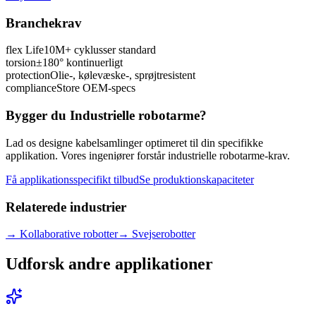
Branchekrav
flex Life
10M+ cyklusser standard
torsion
±180° kontinuerligt
protection
Olie-, kølevæske-, sprøjtresistent
compliance
Store OEM-specs
Bygger du Industrielle robotarme?
Lad os designe kabelsamlinger optimeret til din specifikke
applikation. Vores ingeniører forstår industrielle robotarme-krav.
Få applikationsspecifikt tilbud
Se produktionskapaciteter
Relaterede industrier
→
Kollaborative robotter
→
Svejserobotter
Udforsk andre applikationer