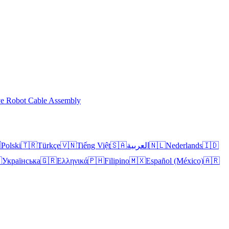
ve Robot Cable Assembly

Polski
🇹🇷
Türkçe
🇻🇳
Tiếng Việt
🇸🇦
العربية
🇳🇱
Nederlands
🇮🇩

Українська
🇬🇷
Ελληνικά
🇵🇭
Filipino
🇲🇽
Español (México)
🇦🇷