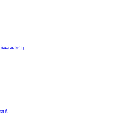
र केबल असेंबली।
ता है.