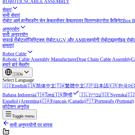
ROBOTICS
CABLE ASSEMBLY
सेवाएं
सभी सेवाएं
रोबोट आर्म हार्नेस
ड्रैग चेन केबल
सेंसर केबल
पावर वितरण
कंट्रोल कैबिनेट
Box B
अनुप्रयोग
सभी अनुप्रयोग
सफाई रोबोट
लॉजिस्टिक्स रोबोट
AGV और AMR
सहयोगी रोबोट
ह्यूमनॉइड रोबो
क्षमताएं
Robot Cable
Robotic Cable Assembly Manufacturer
Drag Chain Cable Assembly
C
हमारे बारे में
ब्लॉग
🇮🇳
hi
Select Language
🇺🇸
English
🇨🇳
简体中文
🇹🇼
繁體中文
🇯🇵
日本語
🇰🇷
한국어

Bahasa Indonesia
🇹🇭
ไทย
🇮🇳
हिन्दी
🇮🇱
עברית
🇸🇪
Svenska
🇨
Español (Argentina)
🇨🇦
Français (Canada)
🇵🇹
Português (Portugal)
कोटेशन अनुरोध
Toggle menu
सभी अनुप्रयोगों पर वापस