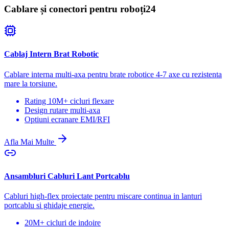
Cablare și conectori pentru roboți
24
Cablaj Intern Brat Robotic
Cablare interna multi-axa pentru brate robotice 4-7 axe cu rezistenta
mare la torsiune.
Rating 10M+ cicluri flexare
Design rutare multi-axa
Optiuni ecranare EMI/RFI
Afla Mai Multe
Ansambluri Cabluri Lant Portcablu
Cabluri high-flex proiectate pentru miscare continua in lanturi
portcablu si ghidaje energie.
20M+ cicluri de indoire