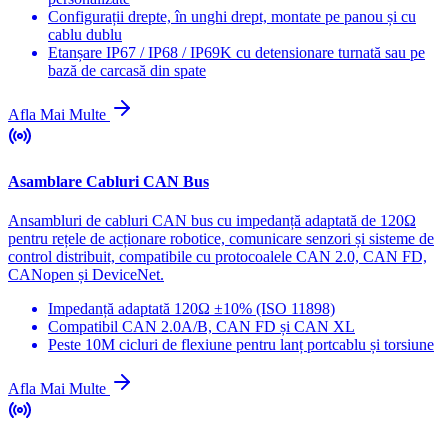
Configurații drepte, în unghi drept, montate pe panou și cu
cablu dublu
Etanșare IP67 / IP68 / IP69K cu detensionare turnată sau pe
bază de carcasă din spate
Afla Mai Multe
Asamblare Cabluri CAN Bus
Ansambluri de cabluri CAN bus cu impedanță adaptată de 120Ω
pentru rețele de acționare robotice, comunicare senzori și sisteme de
control distribuit, compatibile cu protocoalele CAN 2.0, CAN FD,
CANopen și DeviceNet.
Impedanță adaptată 120Ω ±10% (ISO 11898)
Compatibil CAN 2.0A/B, CAN FD și CAN XL
Peste 10M cicluri de flexiune pentru lanț portcablu și torsiune
Afla Mai Multe