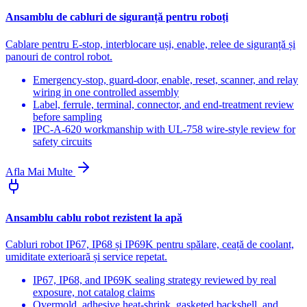
Ansamblu de cabluri de siguranță pentru roboți
Cablare pentru E-stop, interblocare uși, enable, relee de siguranță și
panouri de control robot.
Emergency-stop, guard-door, enable, reset, scanner, and relay
wiring in one controlled assembly
Label, ferrule, terminal, connector, and end-treatment review
before sampling
IPC-A-620 workmanship with UL-758 wire-style review for
safety circuits
Afla Mai Multe
Ansamblu cablu robot rezistent la apă
Cabluri robot IP67, IP68 și IP69K pentru spălare, ceață de coolant,
umiditate exterioară și service repetat.
IP67, IP68, and IP69K sealing strategy reviewed by real
exposure, not catalog claims
Overmold, adhesive heat-shrink, gasketed backshell, and