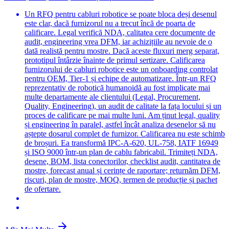
Un RFQ pentru cabluri robotice se poate bloca deși desenul
este clar, dacă furnizorul nu a trecut încă de poarta de
calificare. Legal verifică NDA, calitatea cere documente de
audit, engineering vrea DFM, iar achizițiile au nevoie de o
dată realistă pentru mostre. Dacă aceste fluxuri merg separat,
prototipul întârzie înainte de primul sertizare. Calificarea
furnizorului de cabluri robotice este un onboarding controlat
pentru OEM, Tier-1 și echipe de automatizare. Într-un RFQ
reprezentativ de robotică humanoidă au fost implicate mai
multe departamente ale clientului (Legal, Procurement,
Quality, Engineering), un audit de calitate la fața locului și un
proces de calificare pe mai multe luni. Am ținut legal, quality
și engineering în paralel, astfel încât analiza desenelor să nu
aștepte dosarul complet de furnizor. Calificarea nu este schimb
de broșuri. Ea transformă IPC-A-620, UL-758, IATF 16949
și ISO 9000 într-un plan de cablu fabricabil. Trimiteți NDA,
desene, BOM, lista conectorilor, checklist audit, cantitatea de
mostre, forecast anual și cerințe de raportare; returnăm DFM,
riscuri, plan de mostre, MOQ, termen de producție și pachet
de ofertare.