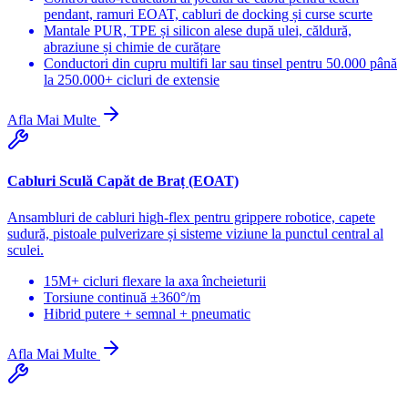
pendant, ramuri EOAT, cabluri de docking și curse scurte
Mantale PUR, TPE și silicon alese după ulei, căldură,
abraziune și chimie de curățare
Conductori din cupru multifi lar sau tinsel pentru 50.000 până
la 250.000+ cicluri de extensie
Afla Mai Multe
Cabluri Sculă Capăt de Braț (EOAT)
Ansambluri de cabluri high-flex pentru grippere robotice, capete
sudură, pistoale pulverizare și sisteme viziune la punctul central al
sculei.
15M+ cicluri flexare la axa încheieturii
Torsiune continuă ±360°/m
Hibrid putere + semnal + pneumatic
Afla Mai Multe