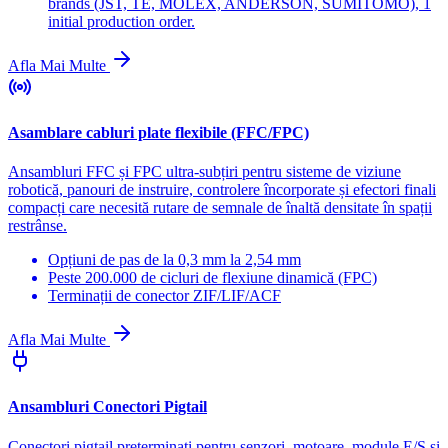
brands (JST, TE, MOLEX, ANDERSON, SUMITOMO), 1
initial production order.
Afla Mai Multe
Asamblare cabluri plate flexibile (FFC/FPC)
Ansambluri FFC și FPC ultra-subțiri pentru sisteme de viziune
robotică, panouri de instruire, controlere încorporate și efectori finali
compacți care necesită rutare de semnale de înaltă densitate în spații
restrânse.
Opțiuni de pas de la 0,3 mm la 2,54 mm
Peste 200.000 de cicluri de flexiune dinamică (FPC)
Terminații de conector ZIF/LIF/ACF
Afla Mai Multe
Ansambluri Conectori Pigtail
Conectori pigtail preterminati pentru senzori, motoare, module E/S si