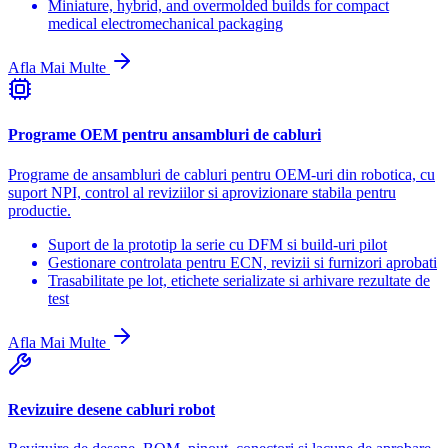
Miniature, hybrid, and overmolded builds for compact
medical electromechanical packaging
Afla Mai Multe
Programe OEM pentru ansambluri de cabluri
Programe de ansambluri de cabluri pentru OEM-uri din robotica, cu
suport NPI, control al reviziilor si aprovizionare stabila pentru
productie.
Suport de la prototip la serie cu DFM si build-uri pilot
Gestionare controlata pentru ECN, revizii si furnizori aprobati
Trasabilitate pe lot, etichete serializate si arhivare rezultate de
test
Afla Mai Multe
Revizuire desene cabluri robot