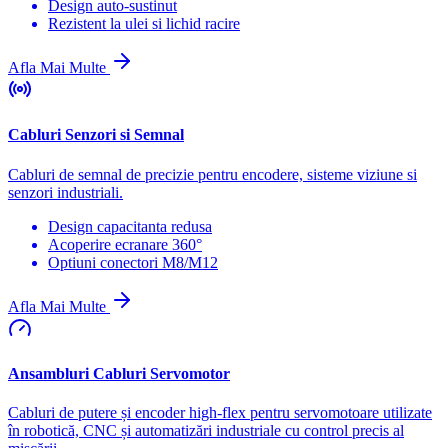
Design auto-sustinut
Rezistent la ulei si lichid racire
Afla Mai Multe
Cabluri Senzori si Semnal
Cabluri de semnal de precizie pentru encodere, sisteme viziune si
senzori industriali.
Design capacitanta redusa
Acoperire ecranare 360°
Optiuni conectori M8/M12
Afla Mai Multe
Ansambluri Cabluri Servomotor
Cabluri de putere și encoder high-flex pentru servomotoare utilizate
în robotică, CNC și automatizări industriale cu control precis al