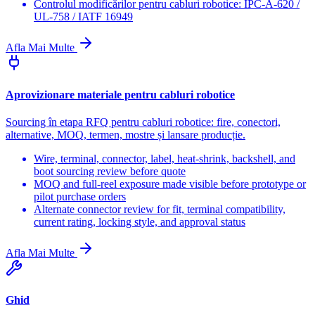
Controlul modificărilor pentru cabluri robotice: IPC-A-620 /
UL-758 / IATF 16949
Afla Mai Multe
Aprovizionare materiale pentru cabluri robotice
Sourcing în etapa RFQ pentru cabluri robotice: fire, conectori,
alternative, MOQ, termen, mostre și lansare producție.
Wire, terminal, connector, label, heat-shrink, backshell, and
boot sourcing review before quote
MOQ and full-reel exposure made visible before prototype or
pilot purchase orders
Alternate connector review for fit, terminal compatibility,
current rating, locking style, and approval status
Afla Mai Multe
Ghid