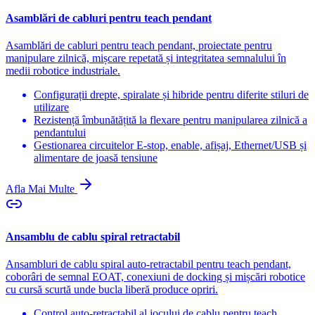
Asamblări de cabluri pentru teach pendant
Asamblări de cabluri pentru teach pendant, proiectate pentru
manipulare zilnică, mișcare repetată și integritatea semnalului în
medii robotice industriale.
Configurații drepte, spiralate și hibride pentru diferite stiluri de
utilizare
Rezistență îmbunătățită la flexare pentru manipularea zilnică a
pendantului
Gestionarea circuitelor E-stop, enable, afișaj, Ethernet/USB și
alimentare de joasă tensiune
Afla Mai Multe
Ansamblu de cablu spiral retractabil
Ansambluri de cablu spiral auto-retractabil pentru teach pendant,
coborâri de semnal EOAT, conexiuni de docking și mișcări robotice
cu cursă scurtă unde bucla liberă produce opriri.
Control auto-retractabil al jocului de cablu pentru teach