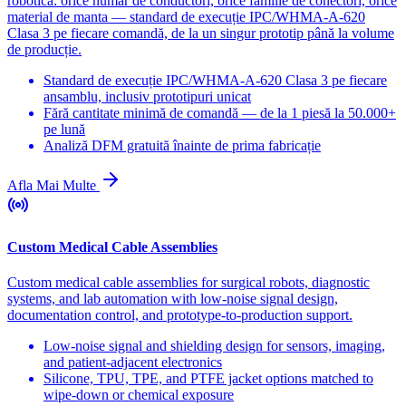
robotică: orice număr de conductori, orice familie de conectori, orice
material de manta — standard de execuție IPC/WHMA-A-620
Clasa 3 pe fiecare comandă, de la un singur prototip până la volume
de producție.
Standard de execuție IPC/WHMA-A-620 Clasa 3 pe fiecare
ansamblu, inclusiv prototipuri unicat
Fără cantitate minimă de comandă — de la 1 piesă la 50.000+
pe lună
Analiză DFM gratuită înainte de prima fabricație
Afla Mai Multe
Custom Medical Cable Assemblies
Custom medical cable assemblies for surgical robots, diagnostic
systems, and lab automation with low-noise signal design,
documentation control, and prototype-to-production support.
Low-noise signal and shielding design for sensors, imaging,
and patient-adjacent electronics
Silicone, TPU, TPE, and PTFE jacket options matched to
wipe-down or chemical exposure