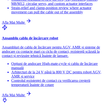
M8/M12, circular servo, and custom actuator interfaces
Strain-relief and clamp-position review where actuator
movement can pull the cable out of the assembly
Afla Mai Multe
Ansamblu cablu de încărcare robot
Ansambluri de cablu de încărcare pentru AGV, AMR și sisteme de
andocare cu contacte mari cu ciclu de contact, rezistență scăzută la
contact și revizuire tehnică înainte de lansare.
Opțiuni de andocare High-mate-cycle și cablu de încărcare
manuală
Arhitecturi de la 24 V până la 800 V DC pentru roboți AGV,
AMR și service
Controlul rezistenței de contact cu verificarea creșterii
temperaturii înainte de cotare
Afla Mai Multe