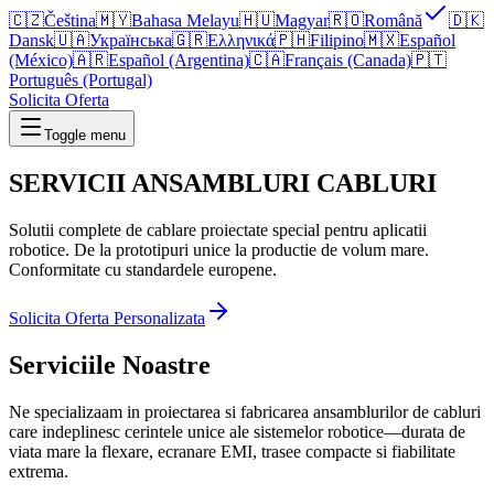
🇨🇿
Čeština
🇲🇾
Bahasa Melayu
🇭🇺
Magyar
🇷🇴
Română
🇩🇰
Dansk
🇺🇦
Українська
🇬🇷
Ελληνικά
🇵🇭
Filipino
🇲🇽
Español
(México)
🇦🇷
Español (Argentina)
🇨🇦
Français (Canada)
🇵🇹
Português (Portugal)
Solicita Oferta
Toggle menu
SERVICII
ANSAMBLURI CABLURI
Solutii complete de cablare proiectate special pentru aplicatii
robotice. De la prototipuri unice la productie de volum mare.
Conformitate cu standardele europene.
Solicita Oferta Personalizata
Serviciile Noastre
Ne specializaam in proiectarea si fabricarea ansamblurilor de cabluri
care indeplinesc cerintele unice ale sistemelor robotice—durata de
viata mare la flexare, ecranare EMI, trasee compacte si fiabilitate
extrema.