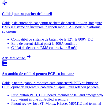
Cablaj pentru pachet de baterii
Cablaje de curent ridicat pentru pachete de baterii litiu-ion, integrare
BMS și sisteme de încărcare în roboți mobili, AGV-uri și platforme
autonome.
Compatibil cu sisteme de baterii de la 12V la 800V DC
Bare de curent ridicat până la 400A continuu
Cablaj de detectare BMS cu precizie <5 mV
Afla Mai Multe
Ansamblu de cabluri pentru PCB cu butoane
Cablaje pentru panouri robotice care conectează PCB cu butoane,
LED, oprire de urgență și cablarea dulapului fără refaceri pe teren.
Push button PCB, LED board, membrane tail and emergency-
stop wiring in one controlled assembly
Pinout review for JST, Molex, Hirose, M8/M12 and terminal-