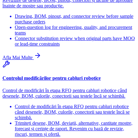
Revizuire de desene, BOM, pinout, conectori și lacune de aprobare
înainte de mostre sau producție.
Drawing, BOM, pinout, and connector review before sample
purchase orders
Open-question log for engineering, quality, and procurement
teams
Connector substitution review when original parts have MOQ
or lead-time constraints
Afla Mai Multe
Controlul modificărilor pentru cabluri robotice
Control de modificări în etapa RFQ pentru cabluri robotice când
desenele, BOM, culorile, conectorii sau testele încă se schimbă.
Control de modificări în etapa RFQ pentru cabluri robotice
când desenele, BOM, culorile, conectorii sau testele încă se
schimbă.
Trimiteți desene, BOM, deviații, alternative, cantitate mostre,
forecast și cerințe de raport. Revenim cu bază de revizie,
riscuri, termen și ofertă.