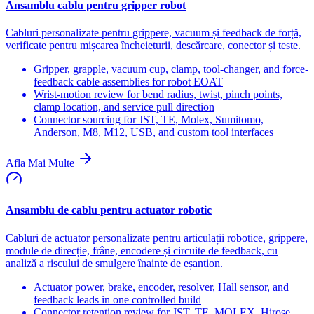
Ansamblu cablu pentru gripper robot
Cabluri personalizate pentru grippere, vacuum și feedback de forță,
verificate pentru mișcarea încheieturii, descărcare, conector și teste.
Gripper, grapple, vacuum cup, clamp, tool-changer, and force-
feedback cable assemblies for robot EOAT
Wrist-motion review for bend radius, twist, pinch points,
clamp location, and service pull direction
Connector sourcing for JST, TE, Molex, Sumitomo,
Anderson, M8, M12, USB, and custom tool interfaces
Afla Mai Multe
Ansamblu de cablu pentru actuator robotic
Cabluri de actuator personalizate pentru articulații robotice, grippere,
module de direcție, frâne, encodere și circuite de feedback, cu
analiză a riscului de smulgere înainte de eșantion.
Actuator power, brake, encoder, resolver, Hall sensor, and
feedback leads in one controlled build
Connector retention review for JST, TE, MOLEX, Hirose,