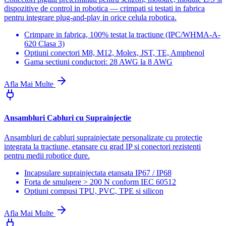
dispozitive de control in robotica — crimpati si testati in fabrica
pentru integrare plug-and-play in orice celula robotica.
Crimpare in fabrica, 100% testat la tractiune (IPC/WHMA-A-
620 Clasa 3)
Optiuni conectori M8, M12, Molex, JST, TE, Amphenol
Gama sectiuni conductori: 28 AWG la 8 AWG
Afla Mai Multe
Ansambluri Cabluri cu Suprainjectie
Ansambluri de cabluri suprainjectate personalizate cu protectie
integrata la tractiune, etansare cu grad IP si conectori rezistenti
pentru medii robotice dure.
Incapsulare suprainjectata etansata IP67 / IP68
Forta de smulgere > 200 N conform IEC 60512
Optiuni compusi TPU, PVC, TPE si silicon
Afla Mai Multe