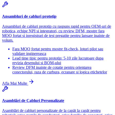
Ansambluri de cabluri prototip
Ansambluri de cabluri prototip cu raspuns rapid pentru OEM-uri de
robotica, echipe NPI si integratori, cu review DFM, mostre fara
MOQ fortat si inregistrari de test pregatite pentru lansare inainte de
volum.
Fara MOQ fortat pentru mostre fit-check, loturi pilot sau
validare inginereasca
Lead time tipic pentru prototip: 5-10 zile lucratoare dupa
revizia desenului si BOM-ului
Review DFM inainte de cotatie pentru orientarea
conectorului, raza de curbura, ecranare si logica etichetelor
Afla Mai Multe
Asamblări de Cabluri Personalizate
Asamblări de cabluri personalizate de la capăt la capăt pentru