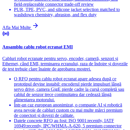
field-replaceable connector trade-off review
PUR, TPE, PVC, and silicone jacket selection matched to
washdown chemistry, abrasion, and flex duty
Afla Mai Multe
Ansamblu cablu robot ecranat EMI
Cabluri robot ecranate pentru servo, encoder, cameră, senzori și
Ethernet, când EMI, terminarea ecranului, raza de îndoire și dovezile
de test trebuie clare înainte de aprobarea mostrei.
O RFQ pentru cablu robot ecranat apare adesea după ce
prototipul devine instabil: encoderul pierde impulsuri lângă
servo drive, camera GigE pierde cadre la cursă completă sau
cablul de senzor trece continuitatea dar cedează lângă
alimentarea motorului.
Într-un caz european anonimizat, o companie AI și robotică
avea nevoie de cabluri custom cu mai multe mărci premium
de conectori și dovezi de calitate.
Datele concrete RFQ au fost: ISO 9001:recently, IATF
16949:recently, IPC/WHMA-A-620, 5 premium connector