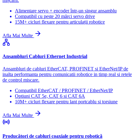
mișcării.
Alimentare servo + encoder într-un singur ansamblu
Compatibil cu peste 20 mărci servo drive
15M+ cicluri flexare pentru articulații robotice
Afla Mai Multe
Ansambluri Cabluri Ethernet Industrial
Ansambluri de cabluri EtherCAT, PROFINET si EtherNet/IP de
inalta performanta pentru comunicatii robotice in timp real si retele
de control miscare.
Compatibil EtherCAT / PROFINET / EtherNet/IP
Optiuni CAT 5e, CAT 6 si CAT 6A
10M+ cicluri flexare pentru lant portcablu si torsiune
Afla Mai Multe
Producători de cabluri coaxiale pentru robotică