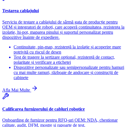
Testarea cablajului
Serviciu de testare a cablajului de sârmă gata de producție pentru
OEM și integratori de roboți, care acoperă continuitatea, rezistența la
izolație, hi-pot, maparea pinului și suportul personalizat pentru
dispozitive înainte de expediere.
Continuitate, pin-map, rezistență la izolație și acoperire mare
potrivită cu riscul de desen
Test de tragere la sertizare opțional, rezistență de contact,
polaritate și verificare a etichetei
Dispozitive personalizate sau semipersonalizate pentru hamuri
cu mai multe ramuri, războaie de andocare și construcții de
cabinete
Afla Mai Multe
Calificarea furnizorului de cabluri robotice
Onboarding de furnizor pentru RFQ-uri OEM: NDA, chestionar
calitate, audit, DFM, mostre și rapoarte de test.