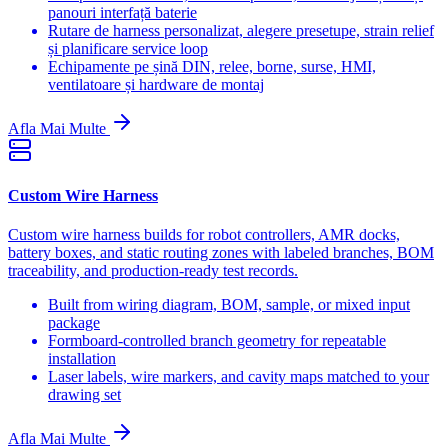
panouri interfață baterie
Rutare de harness personalizat, alegere presetupe, strain relief
și planificare service loop
Echipamente pe șină DIN, relee, borne, surse, HMI,
ventilatoare și hardware de montaj
Afla Mai Multe
Custom Wire Harness
Custom wire harness builds for robot controllers, AMR docks,
battery boxes, and static routing zones with labeled branches, BOM
traceability, and production-ready test records.
Built from wiring diagram, BOM, sample, or mixed input
package
Formboard-controlled branch geometry for repeatable
installation
Laser labels, wire markers, and cavity maps matched to your
drawing set
Afla Mai Multe