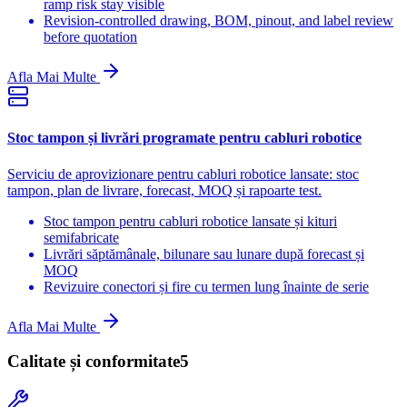
ramp risk stay visible
Revision-controlled drawing, BOM, pinout, and label review
before quotation
Afla Mai Multe
Stoc tampon și livrări programate pentru cabluri robotice
Serviciu de aprovizionare pentru cabluri robotice lansate: stoc
tampon, plan de livrare, forecast, MOQ și rapoarte test.
Stoc tampon pentru cabluri robotice lansate și kituri
semifabricate
Livrări săptămânale, bilunare sau lunare după forecast și
MOQ
Revizuire conectori și fire cu termen lung înainte de serie
Afla Mai Multe
Calitate și conformitate
5