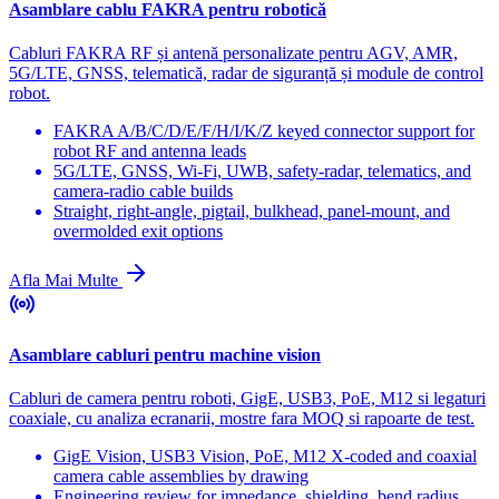
Asamblare cablu FAKRA pentru robotică
Cabluri FAKRA RF și antenă personalizate pentru AGV, AMR,
5G/LTE, GNSS, telematică, radar de siguranță și module de control
robot.
FAKRA A/B/C/D/E/F/H/I/K/Z keyed connector support for
robot RF and antenna leads
5G/LTE, GNSS, Wi-Fi, UWB, safety-radar, telematics, and
camera-radio cable builds
Straight, right-angle, pigtail, bulkhead, panel-mount, and
overmolded exit options
Afla Mai Multe
Asamblare cabluri pentru machine vision
Cabluri de camera pentru roboti, GigE, USB3, PoE, M12 si legaturi
coaxiale, cu analiza ecranarii, mostre fara MOQ si rapoarte de test.
GigE Vision, USB3 Vision, PoE, M12 X-coded and coaxial
camera cable assemblies by drawing
Engineering review for impedance, shielding, bend radius,