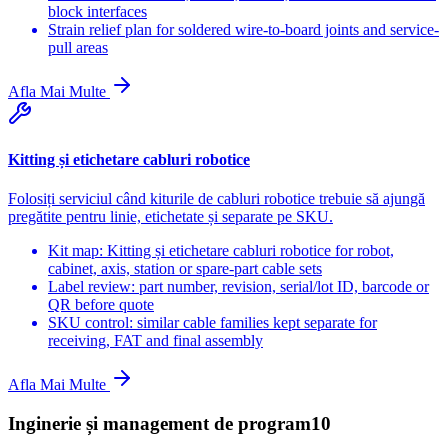
block interfaces
Strain relief plan for soldered wire-to-board joints and service-
pull areas
Afla Mai Multe
Kitting și etichetare cabluri robotice
Folosiți serviciul când kiturile de cabluri robotice trebuie să ajungă
pregătite pentru linie, etichetate și separate pe SKU.
Kit map: Kitting și etichetare cabluri robotice for robot,
cabinet, axis, station or spare-part cable sets
Label review: part number, revision, serial/lot ID, barcode or
QR before quote
SKU control: similar cable families kept separate for
receiving, FAT and final assembly
Afla Mai Multe
Inginerie și management de program
10