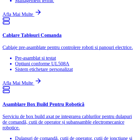
Management termic
Afla Mai Multe
Cablare Tablouri Comanda
Cablaje pre-asamblate pentru controlere roboti si panouri electrice.
Pre-asamblat si testat
Optiuni conforme UL508A
Sistem etichetare personalizat
Afla Mai Multe
Asamblare Box Build Pentru Robotică
Serviciu de box build axat pe integrarea cablurilor pentru dulapuri
de comandă, cutii de operator și subansamble electromecanice
robotice.
Dulapuri de comandă, cutii de operator, cutii de joncțiune și