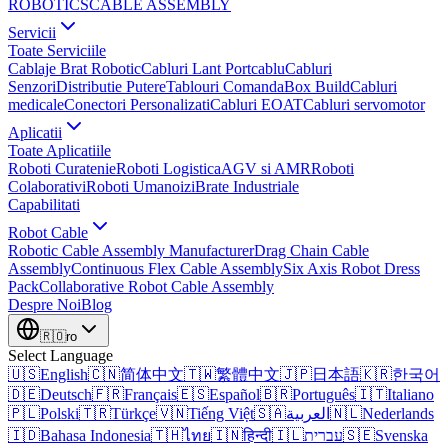
ROBOTICS
CABLE ASSEMBLY
Servicii
Toate Serviciile
Cablaje Brat Robotic
Cabluri Lant Portcablu
Cabluri
Senzori
Distributie Putere
Tablouri Comanda
Box Build
Cabluri
medicale
Conectori Personalizati
Cabluri EOAT
Cabluri servomotor
Aplicatii
Toate Aplicatiile
Roboti Curatenie
Roboti Logistica
AGV si AMR
Roboti
Colaborativi
Roboti Umanoizi
Brate Industriale
Capabilitati
Robot Cable
Robotic Cable Assembly Manufacturer
Drag Chain Cable
Assembly
Continuous Flex Cable Assembly
Six Axis Robot Dress
Pack
Collaborative Robot Cable Assembly
Despre Noi
Blog
🇷🇴
ro
Select Language
🇺🇸
English
🇨🇳
简体中文
🇹🇼
繁體中文
🇯🇵
日本語
🇰🇷
한국어
🇩🇪
Deutsch
🇫🇷
Français
🇪🇸
Español
🇧🇷
Português
🇮🇹
Italiano
🇵🇱
Polski
🇹🇷
Türkçe
🇻🇳
Tiếng Việt
🇸🇦
العربية
🇳🇱
Nederlands
🇮🇩
Bahasa Indonesia
🇹🇭
ไทย
🇮🇳
हिन्दी
🇮🇱
עברית
🇸🇪
Svenska