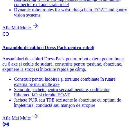
connector exit and strain relief
Dynamic robot routes for wrist, drag-chain, EOAT and gantry
vision systems
Afla Mai Multe
Ansamblu de cabluri Dress Pack pentru roboți
Ansambluri de cabluri Dress Pack pentru robot extern pentru brațe
cu 6 axe și celule de sudură, construite pentru torsiune, abraziune,
expunere la stropi și înlocuire rapidă pe câmp.
Construit pentru îndoirea și torsiune combinate în rutare
externă pe mai multe axe
Seturi de pachete pentru servoalimentare, codificator,
Ethernet, I/O și circuite EOAT
Jachete PUR sau TPE rezistente la abraziune cu opțiuni de
împletitură, conductă sau manșon de stropire
Afla Mai Multe