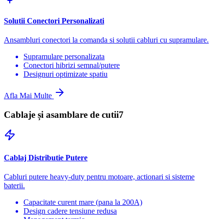
Solutii Conectori Personalizati
Ansambluri conectori la comanda si solutii cabluri cu supramulare.
Supramulare personalizata
Conectori hibrizi semnal/putere
Designuri optimizate spatiu
Afla Mai Multe
Cablaje și asamblare de cutii
7
Cablaj Distributie Putere
Cabluri putere heavy-duty pentru motoare, actionari si sisteme
baterii.
Capacitate curent mare (pana la 200A)
Design cadere tensiune redusa