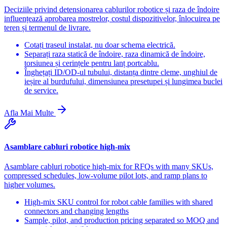
Deciziile privind detensionarea cablurilor robotice și raza de îndoire
influențează aprobarea mostrelor, costul dispozitivelor, înlocuirea pe
teren și termenul de livrare.
Cotați traseul instalat, nu doar schema electrică.
Separați raza statică de îndoire, raza dinamică de îndoire,
torsiunea și cerințele pentru lanț portcablu.
Înghețați ID/OD-ul tubului, distanța dintre cleme, unghiul de
ieșire al burdufului, dimensiunea presetupei și lungimea buclei
de service.
Afla Mai Multe
Asamblare cabluri robotice high-mix
Asamblare cabluri robotice high-mix for RFQs with many SKUs,
compressed schedules, low-volume pilot lots, and ramp plans to
higher volumes.
High-mix SKU control for robot cable families with shared
connectors and changing lengths
Sample, pilot, and production pricing separated so MOQ and