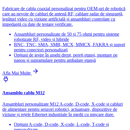
Fabricare de cablu coaxial personalizat pentru OEM-uri de robotică
care au nevoie de cabluri de antenă RF, cablare radar de siguranță,
legături video cu viziune artificială și ansambluri controlate cu
impedanță cu date de testare verificate.
Ansambluri personalizate de 50 și 75 ohmi pentru sisteme
robotizate RF, video și hibride
BNC, TNC, SMA, SMB, MCX, MMCX, FAKRA și suport
pentru conectori personalizați
Opțiuni de ieșire în unghi drept, pereți etanși, montare pe
panou și supramulare pentru ambalare etanșă
Afla Mai Multe
Ansamblu cablu M12
Ansambluri personalizate M12 A-code, D-code, X-code și cabluri
de alimentare pentru senzori robotici, actuatoare, dispozitive de
viziune și rețele Ethernet industriale în medii cu mișcare dure.
Opțiuni A-code, D-code, X-code, L-code, T-code și
personalizate