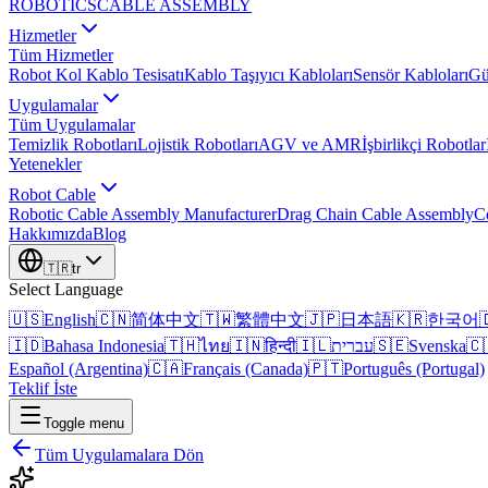
ROBOTICS
CABLE ASSEMBLY
Hizmetler
Tüm Hizmetler
Robot Kol Kablo Tesisatı
Kablo Taşıyıcı Kabloları
Sensör Kabloları
Gü
Uygulamalar
Tüm Uygulamalar
Temizlik Robotları
Lojistik Robotları
AGV ve AMR
İşbirlikçi Robotlar
Yetenekler
Robot Cable
Robotic Cable Assembly Manufacturer
Drag Chain Cable Assembly
C
Hakkımızda
Blog
🇹🇷
tr
Select Language
🇺🇸
English
🇨🇳
简体中文
🇹🇼
繁體中文
🇯🇵
日本語
🇰🇷
한국어

🇮🇩
Bahasa Indonesia
🇹🇭
ไทย
🇮🇳
हिन्दी
🇮🇱
עברית
🇸🇪
Svenska
🇨
Español (Argentina)
🇨🇦
Français (Canada)
🇵🇹
Português (Portugal)
Teklif İste
Toggle menu
Tüm Uygulamalara Dön