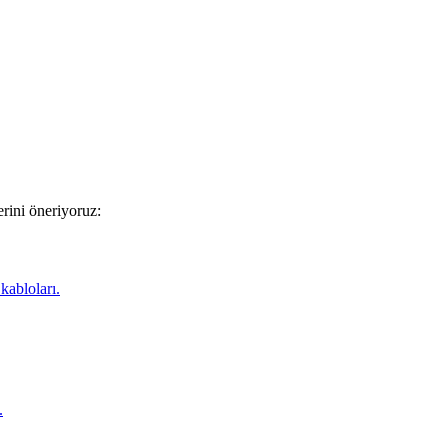
erini öneriyoruz:
kabloları.
.