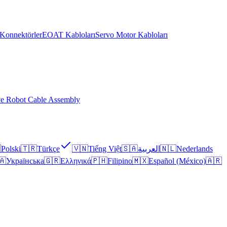
Konnektörler
EOAT Kabloları
Servo Motor Kabloları
ve Robot Cable Assembly

Polski
🇹🇷
Türkçe
🇻🇳
Tiếng Việt
🇸🇦
العربية
🇳🇱
Nederlands
🇦
Українська
🇬🇷
Ελληνικά
🇵🇭
Filipino
🇲🇽
Español (México)
🇦🇷