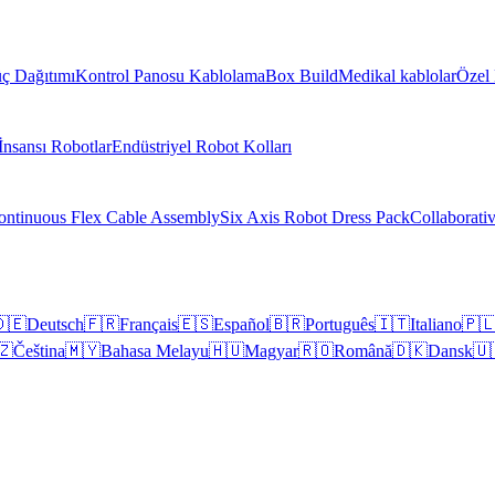
ç Dağıtımı
Kontrol Panosu Kablolama
Box Build
Medikal kablolar
Özel 
İnsansı Robotlar
Endüstriyel Robot Kolları
ontinuous Flex Cable Assembly
Six Axis Robot Dress Pack
Collaborati
🇪
Deutsch
🇫🇷
Français
🇪🇸
Español
🇧🇷
Português
🇮🇹
Italiano
🇵
🇿
Čeština
🇲🇾
Bahasa Melayu
🇭🇺
Magyar
🇷🇴
Română
🇩🇰
Dansk
🇺