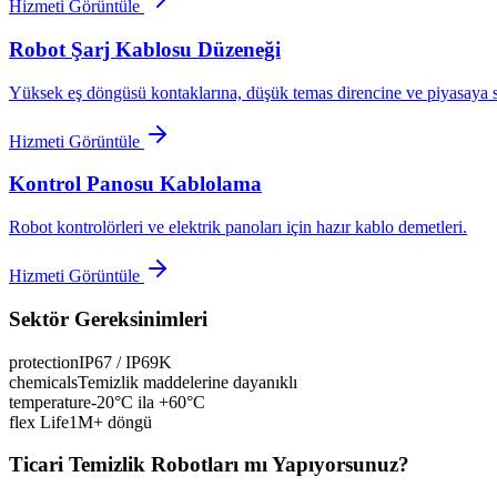
Hizmeti Görüntüle
Robot Şarj Kablosu Düzeneği
Yüksek eş döngüsü kontaklarına, düşük temas direncine ve piyasaya 
Hizmeti Görüntüle
Kontrol Panosu Kablolama
Robot kontrolörleri ve elektrik panoları için hazır kablo demetleri.
Hizmeti Görüntüle
Sektör Gereksinimleri
protection
IP67 / IP69K
chemicals
Temizlik maddelerine dayanıklı
temperature
-20°C ila +60°C
flex Life
1M+ döngü
Ticari Temizlik Robotları mı Yapıyorsunuz?