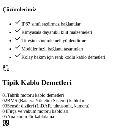
Çözümlerimiz
IP67 sınıfı sızdırmaz bağlantılar
Kimyasala dayanıklı kılıf malzemeleri
Titreşim sönümlemeli yönlendirme
Modüler hızlı bağlantı tasarımları
Kolay bakım için renk kodlu kablo demetleri
Tipik Kablo Demetleri
01
Tahrik motoru kablo demetleri
02
BMS (Batarya Yönetim Sistemi) kabloları
03
Sensör dizileri (LiDAR, ultrasonik, kamera)
04
Fırça ve vakum motoru kabloları
05
Ana kontrolör kablolama