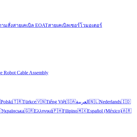
ตามสั่ง
สายเคเบิล EOAT
สายเคเบิลเซอร์โวมอเตอร์
ve Robot Cable Assembly

Polski
🇹🇷
Türkçe
🇻🇳
Tiếng Việt
🇸🇦
العربية
🇳🇱
Nederlands
🇮🇩

Українська
🇬🇷
Ελληνικά
🇵🇭
Filipino
🇲🇽
Español (México)
🇦🇷