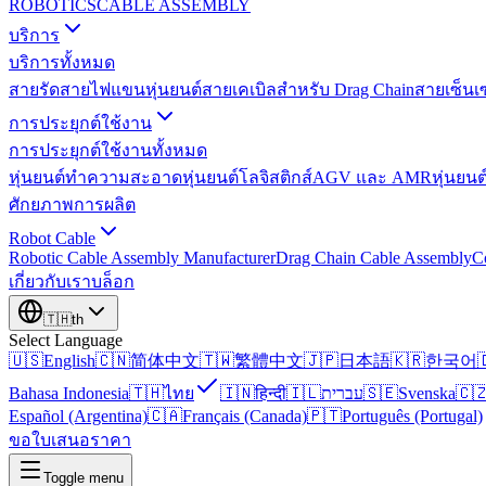
ROBOTICS
CABLE ASSEMBLY
บริการ
บริการทั้งหมด
สายรัดสายไฟแขนหุ่นยนต์
สายเคเบิลสำหรับ Drag Chain
สายเซ็นเ
การประยุกต์ใช้งาน
การประยุกต์ใช้งานทั้งหมด
หุ่นยนต์ทำความสะอาด
หุ่นยนต์โลจิสติกส์
AGV และ AMR
หุ่นยนต
ศักยภาพการผลิต
Robot Cable
Robotic Cable Assembly Manufacturer
Drag Chain Cable Assembly
C
เกี่ยวกับเรา
บล็อก
🇹🇭
th
Select Language
🇺🇸
English
🇨🇳
简体中文
🇹🇼
繁體中文
🇯🇵
日本語
🇰🇷
한국어

Bahasa Indonesia
🇹🇭
ไทย
🇮🇳
हिन्दी
🇮🇱
עברית
🇸🇪
Svenska
🇨
Español (Argentina)
🇨🇦
Français (Canada)
🇵🇹
Português (Portugal)
ขอใบเสนอราคา
Toggle menu