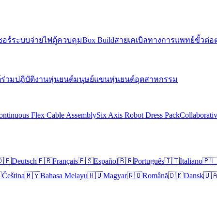
ซอร์
ระบบจ่ายไฟ
ตู้ควบคุม
Box Build
สายเคเบิลทางการแพทย์
ขั้วต่อ
์ร่วมปฏิบัติงาน
หุ่นยนต์มนุษย์
แขนหุ่นยนต์อุตสาหกรรม
ontinuous Flex Cable Assembly
Six Axis Robot Dress Pack
Collaborati
🇪
Deutsch
🇫🇷
Français
🇪🇸
Español
🇧🇷
Português
🇮🇹
Italiano
🇵

Čeština
🇲🇾
Bahasa Melayu
🇭🇺
Magyar
🇷🇴
Română
🇩🇰
Dansk
🇺