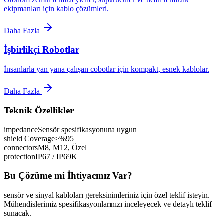
ekipmanları için kablo çözümleri.
Daha Fazla
İşbirlikçi Robotlar
İnsanlarla yan yana çalışan cobotlar için kompakt, esnek kablolar.
Daha Fazla
Teknik Özellikler
impedance
Sensör spesifikasyonuna uygun
shield Coverage
≥%95
connectors
M8, M12, Özel
protection
IP67 / IP69K
Bu Çözüme mi İhtiyacınız Var?
sensör ve sinyal kabloları gereksinimleriniz için özel teklif isteyin.
Mühendislerimiz spesifikasyonlarınızı inceleyecek ve detaylı teklif
sunacak.