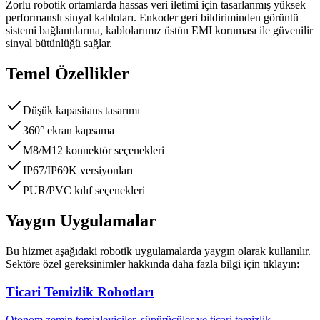
Zorlu robotik ortamlarda hassas veri iletimi için tasarlanmış yüksek
performanslı sinyal kabloları. Enkoder geri bildiriminden görüntü
sistemi bağlantılarına, kablolarımız üstün EMI koruması ile güvenilir
sinyal bütünlüğü sağlar.
Temel Özellikler
Düşük kapasitans tasarımı
360° ekran kapsama
M8/M12 konnektör seçenekleri
IP67/IP69K versiyonları
PUR/PVC kılıf seçenekleri
Yaygın Uygulamalar
Bu hizmet aşağıdaki robotik uygulamalarda yaygın olarak kullanılır.
Sektöre özel gereksinimler hakkında daha fazla bilgi için tıklayın:
Ticari Temizlik Robotları
Otonom zemin temizleyiciler, süpürücüler ve ticari temizlik