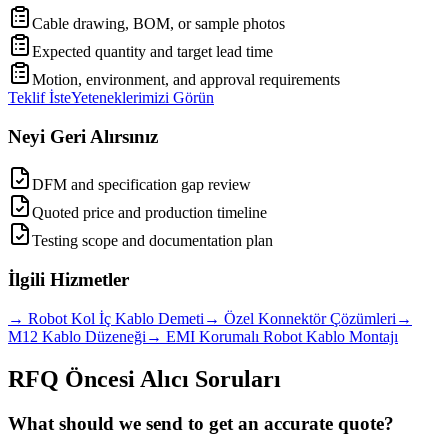
Cable drawing, BOM, or sample photos
Expected quantity and target lead time
Motion, environment, and approval requirements
Teklif İste
Yeteneklerimizi Görün
Neyi Geri Alırsınız
DFM and specification gap review
Quoted price and production timeline
Testing scope and documentation plan
İlgili Hizmetler
→
Robot Kol İç Kablo Demeti
→
Özel Konnektör Çözümleri
→
M12 Kablo Düzeneği
→
EMI Korumalı Robot Kablo Montajı
RFQ Öncesi Alıcı Soruları
What should we send to get an accurate quote?