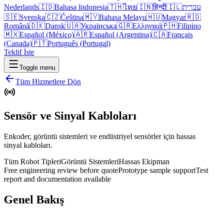
Nederlands
🇮🇩
Bahasa Indonesia
🇹🇭
ไทย
🇮🇳
हिन्दी
🇮🇱
עברית
🇸🇪
Svenska
🇨🇿
Čeština
🇲🇾
Bahasa Melayu
🇭🇺
Magyar
🇷🇴
Română
🇩🇰
Dansk
🇺🇦
Українська
🇬🇷
Ελληνικά
🇵🇭
Filipino
🇲🇽
Español (México)
🇦🇷
Español (Argentina)
🇨🇦
Français
(Canada)
🇵🇹
Português (Portugal)
Teklif İste
Toggle menu
Tüm Hizmetlere Dön
Sensör ve Sinyal Kabloları
Enkoder, görüntü sistemleri ve endüstriyel sensörler için hassas
sinyal kabloları.
Tüm Robot Tipleri
Görüntü Sistemleri
Hassas Ekipman
Free engineering review before quote
Prototype sample support
Test
report and documentation available
Genel Bakış