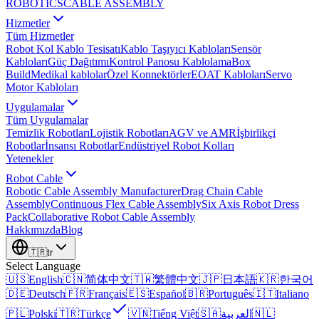
ROBOTICS
CABLE ASSEMBLY
Hizmetler
Tüm Hizmetler
Robot Kol Kablo Tesisatı
Kablo Taşıyıcı Kabloları
Sensör
Kabloları
Güç Dağıtımı
Kontrol Panosu Kablolama
Box
Build
Medikal kablolar
Özel Konnektörler
EOAT Kabloları
Servo
Motor Kabloları
Uygulamalar
Tüm Uygulamalar
Temizlik Robotları
Lojistik Robotları
AGV ve AMR
İşbirlikçi
Robotlar
İnsansı Robotlar
Endüstriyel Robot Kolları
Yetenekler
Robot Cable
Robotic Cable Assembly Manufacturer
Drag Chain Cable
Assembly
Continuous Flex Cable Assembly
Six Axis Robot Dress
Pack
Collaborative Robot Cable Assembly
Hakkımızda
Blog
🇹🇷
tr
Select Language
🇺🇸
English
🇨🇳
简体中文
🇹🇼
繁體中文
🇯🇵
日本語
🇰🇷
한국어
🇩🇪
Deutsch
🇫🇷
Français
🇪🇸
Español
🇧🇷
Português
🇮🇹
Italiano
🇵🇱
Polski
🇹🇷
Türkçe
🇻🇳
Tiếng Việt
🇸🇦
العربية
🇳🇱