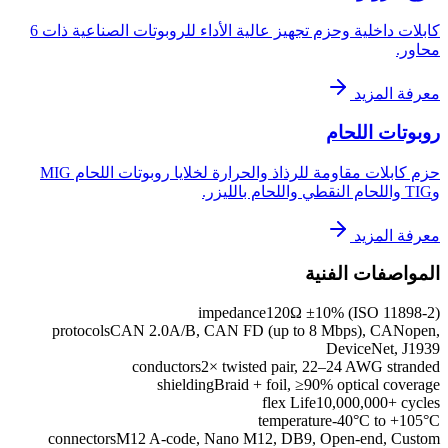
كابلات داخلية وحزم تجهيز عالية الأداء للروبوتات الصناعية ذات 6
محاور.
معرفة المزيد
روبوتات اللحام
حزم كابلات مقاومة للرذاذ والحرارة لخلايا روبوتات اللحام MIG
وTIG واللحام النقطي واللحام بالليزر.
معرفة المزيد
المواصفات الفنية
impedance
120Ω ±10% (ISO 11898-2)
protocols
CAN 2.0A/B, CAN FD (up to 8 Mbps), CANopen,
DeviceNet, J1939
conductors
2× twisted pair, 22–24 AWG stranded
shielding
Braid + foil, ≥90% optical coverage
flex Life
10,000,000+ cycles
temperature
-40°C to +105°C
connectors
M12 A-code, Nano M12, DB9, Open-end, Custom