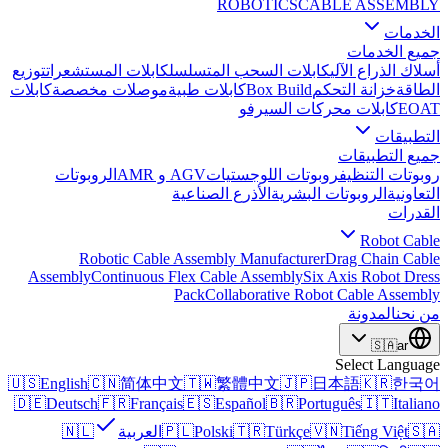
ROBOTICS
CABLE ASSEMBLY
الخدمات
جميع الخدمات
أسلاك الذراع الآلي
كابلات السحب المتسلسل
كابلات المستشعرات
توزيع
الطاقة
خزانة التحكم
Box Build
كابلات طبية
موصلات مخصصة
كابلات
EOAT
كابلات محركات السيرفو
التطبيقات
جميع التطبيقات
روبوتات التنظيف
روبوتات اللوجستيات
AGV و AMR
الروبوتات
التعاونية
الروبوتات البشرية
الأذرع الصناعية
القدرات
Robot Cable
Robotic Cable Assembly Manufacturer
Drag Chain Cable
Assembly
Continuous Flex Cable Assembly
Six Axis Robot Dress
Pack
Collaborative Robot Cable Assembly
من نحن
المدونة
🇸🇦
ar
Select Language
🇺🇸
English
🇨🇳
简体中文
🇹🇼
繁體中文
🇯🇵
日本語
🇰🇷
한국어
🇩🇪
Deutsch
🇫🇷
Français
🇪🇸
Español
🇧🇷
Português
🇮🇹
Italiano
🇸🇦
Tiếng Việt
🇻🇳
Türkçe
🇹🇷
Polski
🇵🇱
العربية
🇳🇱