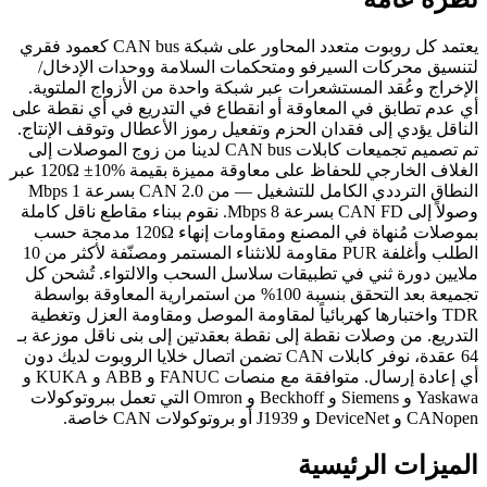
يعتمد كل روبوت متعدد المحاور على شبكة CAN bus كعمود فقري
لتنسيق محركات السيرفو ومتحكمات السلامة ووحدات الإدخال/
الإخراج وعُقد المستشعرات عبر شبكة واحدة من الأزواج الملتوية.
أي عدم تطابق في المعاوقة أو انقطاع في التدريع في أي نقطة على
الناقل يؤدي إلى فقدان الحزم وتفعيل رموز الأعطال وتوقف الإنتاج.
تم تصميم تجميعات كابلات CAN bus لدينا من زوج الموصلات إلى
الغلاف الخارجي للحفاظ على معاوقة مميزة بقيمة 120Ω ±10% عبر
النطاق الترددي الكامل للتشغيل — من CAN 2.0 بسرعة 1 Mbps
وصولاً إلى CAN FD بسرعة 8 Mbps. نقوم ببناء مقاطع ناقل كاملة
بموصلات مُنهاة في المصنع ومقاومات إنهاء 120Ω مدمجة حسب
الطلب وأغلفة PUR مقاومة للانثناء المستمر ومصنّفة لأكثر من 10
ملايين دورة ثني في تطبيقات سلاسل السحب والالتواء. تُشحن كل
تجميعة بعد التحقق بنسبة 100% من استمرارية المعاوقة بواسطة
TDR واختبارها كهربائياً لمقاومة الموصل ومقاومة العزل وتغطية
التدريع. من وصلات نقطة إلى نقطة بعقدتين إلى بنى ناقل موزعة بـ
64 عقدة، نوفر كابلات CAN تضمن اتصال خلايا الروبوت لديك دون
أي إعادة إرسال. متوافقة مع منصات FANUC و ABB و KUKA و
Yaskawa و Siemens و Beckhoff و Omron التي تعمل ببروتوكولات
CANopen و DeviceNet و J1939 أو بروتوكولات CAN خاصة.
الميزات الرئيسية