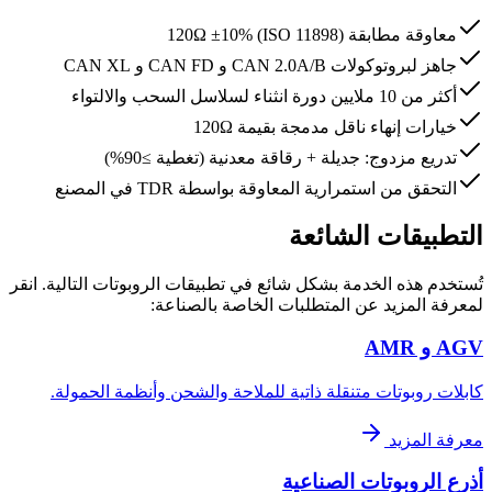
معاوقة مطابقة 120Ω ±10% (ISO 11898)
جاهز لبروتوكولات CAN 2.0A/B و CAN FD و CAN XL
أكثر من 10 ملايين دورة انثناء لسلاسل السحب والالتواء
خيارات إنهاء ناقل مدمجة بقيمة 120Ω
تدريع مزدوج: جديلة + رقاقة معدنية (تغطية ≥90%)
التحقق من استمرارية المعاوقة بواسطة TDR في المصنع
التطبيقات الشائعة
تُستخدم هذه الخدمة بشكل شائع في تطبيقات الروبوتات التالية. انقر
لمعرفة المزيد عن المتطلبات الخاصة بالصناعة:
AGV و AMR
كابلات روبوتات متنقلة ذاتية للملاحة والشحن وأنظمة الحمولة.
معرفة المزيد
أذرع الروبوتات الصناعية