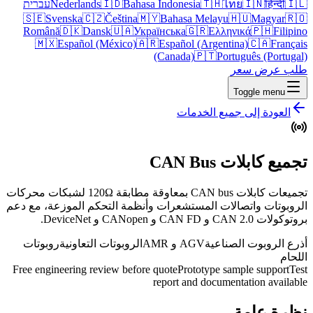
🇮🇱
हिन्दी
🇮🇳
ไทย
🇹🇭
Bahasa Indonesia
🇮🇩
Nederlands
עברית
🇸🇪
Svenska
🇨🇿
Čeština
🇲🇾
Bahasa Melayu
🇭🇺
Magyar
🇷🇴
Română
🇩🇰
Dansk
🇺🇦
Українська
🇬🇷
Ελληνικά
🇵🇭
Filipino
🇲🇽
Español (México)
🇦🇷
Español (Argentina)
🇨🇦
Français
(Canada)
🇵🇹
Português (Portugal)
طلب عرض سعر
Toggle menu
العودة إلى جميع الخدمات
تجميع كابلات CAN Bus
تجميعات كابلات CAN bus بمعاوقة مطابقة 120Ω لشبكات محركات
الروبوتات واتصالات المستشعرات وأنظمة التحكم الموزعة، مع دعم
بروتوكولات CAN 2.0 و CAN FD و CANopen و DeviceNet.
أذرع الروبوت الصناعية
AGV و AMR
الروبوتات التعاونية
روبوتات
اللحام
Free engineering review before quote
Prototype sample support
Test
report and documentation available
نظرة عامة