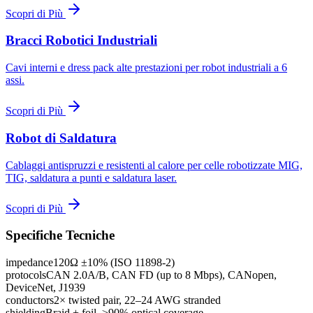
Scopri di Più
Bracci Robotici Industriali
Cavi interni e dress pack alte prestazioni per robot industriali a 6
assi.
Scopri di Più
Robot di Saldatura
Cablaggi antispruzzi e resistenti al calore per celle robotizzate MIG,
TIG, saldatura a punti e saldatura laser.
Scopri di Più
Specifiche Tecniche
impedance
120Ω ±10% (ISO 11898-2)
protocols
CAN 2.0A/B, CAN FD (up to 8 Mbps), CANopen,
DeviceNet, J1939
conductors
2× twisted pair, 22–24 AWG stranded
shielding
Braid + foil, ≥90% optical coverage