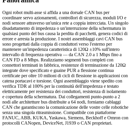
Ogni robot multi-asse si affida a una dorsale CAN bus per
coordinare servo azionamenti, controllori di sicurezza, moduli I/O e
nodi sensore attraverso un'unica rete a coppia intrecciata. Un singolo
disadattamento di impedenza o un'interruzione della schermatura in
qualsiasi punto del bus causa la perdita di pacchetti, genera codici di
errore e arresta la produzione. I nostri assemblaggi cavi CAN bus
sono progettati dalla coppia di conduttori verso l'esterno per
mantenere un'impedenza caratteristica di 120Ω ±10% sull'intero
intervallo di frequenza operativa — da CAN 2.0 a 1 Mbps fino a
CAN FD a 8 Mbps. Realizziamo segmenti bus completi con
connettori terminati in fabbrica, resistenze di terminazione da 120Ω
integrate dove specificato e guaine PUR a flessione continua
certificate per oltre 10 milioni di cicli di flessione in applicazioni con
catena portacavi e torsione. Ogni assemblaggio viene spedito con
verifica TDR al 100% per la continuità dell'impedenza e testato
elettricamente per resistenza dei conduttori, resistenza di isolamento
e copertura della schermatura. Dai collegamenti punto-punto a 2
nodi alle architetture bus distribuite a 64 nodi, forniamo cablaggi
CAN che garantiscono la comunicazione delle vostre celle robotiche
senza una singola ritrasmissione. Compatibile con piattaforme
FANUC, ABB, KUKA, Yaskawa, Siemens, Beckhoff e Omron con
protocolli CANopen, DeviceNet, J1939 o CAN proprietari.