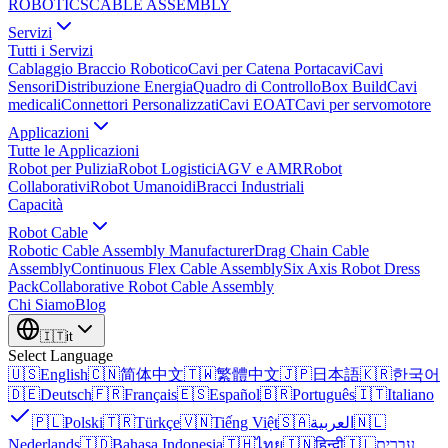
ROBOTICS
CABLE ASSEMBLY
Servizi
Tutti i Servizi
Cablaggio Braccio Robotico
Cavi per Catena Portacavi
Cavi
Sensori
Distribuzione Energia
Quadro di Controllo
Box Build
Cavi
medicali
Connettori Personalizzati
Cavi EOAT
Cavi per servomotore
Applicazioni
Tutte le Applicazioni
Robot per Pulizia
Robot Logistici
AGV e AMR
Robot
Collaborativi
Robot Umanoidi
Bracci Industriali
Capacità
Robot Cable
Robotic Cable Assembly Manufacturer
Drag Chain Cable
Assembly
Continuous Flex Cable Assembly
Six Axis Robot Dress
Pack
Collaborative Robot Cable Assembly
Chi Siamo
Blog
🇮🇹
it
Select Language
🇺🇸
English
🇨🇳
简体中文
🇹🇼
繁體中文
🇯🇵
日本語
🇰🇷
한국어
🇩🇪
Deutsch
🇫🇷
Français
🇪🇸
Español
🇧🇷
Português
🇮🇹
Italiano
🇵🇱
Polski
🇹🇷
Türkçe
🇻🇳
Tiếng Việt
🇸🇦
العربية
🇳🇱
Nederlands
🇮🇩
Bahasa Indonesia
🇹🇭
ไทย
🇮🇳
हिन्दी
🇮🇱
עברית