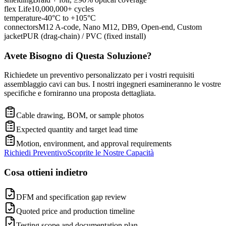
flex Life
10,000,000+ cycles
temperature
-40°C to +105°C
connectors
M12 A-code, Nano M12, DB9, Open-end, Custom
jacket
PUR (drag-chain) / PVC (fixed install)
Avete Bisogno di Questa Soluzione?
Richiedete un preventivo personalizzato per i vostri requisiti
assemblaggio cavi can bus. I nostri ingegneri esamineranno le vostre
specifiche e forniranno una proposta dettagliata.
Cable drawing, BOM, or sample photos
Expected quantity and target lead time
Motion, environment, and approval requirements
Richiedi Preventivo
Scoprite le Nostre Capacità
Cosa ottieni indietro
DFM and specification gap review
Quoted price and production timeline
Testing scope and documentation plan