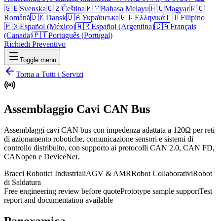
🇸🇪
Svenska
🇨🇿
Čeština
🇲🇾
Bahasa Melayu
🇭🇺
Magyar
🇷🇴
Română
🇩🇰
Dansk
🇺🇦
Українська
🇬🇷
Ελληνικά
🇵🇭
Filipino
🇲🇽
Español (México)
🇦🇷
Español (Argentina)
🇨🇦
Français
(Canada)
🇵🇹
Português (Portugal)
Richiedi Preventivo
Toggle menu
Torna a Tutti i Servizi
Assemblaggio Cavi CAN Bus
Assemblaggi cavi CAN bus con impedenza adattata a 120Ω per reti
di azionamento robotiche, comunicazione sensori e sistemi di
controllo distribuito, con supporto ai protocolli CAN 2.0, CAN FD,
CANopen e DeviceNet.
Bracci Robotici Industriali
AGV & AMR
Robot Collaborativi
Robot
di Saldatura
Free engineering review before quote
Prototype sample support
Test
report and documentation available
Panoramica