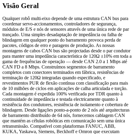
Visão Geral
Qualquer robô multi-eixo depende de uma estrutura CAN bus para
coordenar servo-accionamentos, controladores de segurança,
módulos de E/S e nós de sensores através de uma única rede de par
trançado. Uma simples desadaptação de impedância ou falha de
blindagem em qualquer ponto do barramento provoca perda de
pacotes, códigos de erro e paragens de produção. As nossas
montagens de cabos CAN bus são projectadas desde o par condutor
para manter uma impedância característica de 120Ω ±10% em toda a
gama de frequências de operação — desde CAN 2.0 a 1 Mbps até
CAN FD a 8 Mbps. Construímos segmentos de barramento
completos com conectores terminados em fábrica, resistências de
terminação de 120Ω integradas quando especificado, e
revestimentos PUR de flexão contínua com classificação para mais
de 10 milhões de ciclos em aplicações de calha articulada e torção.
Cada montagem é expedida 100% verificada por TDR quanto à
continuidade de impedância e testada electricamente quanto à
resistência dos condutores, resistência de isolamento e cobertura de
blindagem. Desde ligações ponto-a-ponto de 2 nós até arquitecturas
de barramento distribuído de 64 nós, fornecemos cablagem CAN
que mantém as células robóticas em comunicação sem uma única
retransmissão. Compatível com plataformas FANUC, ABB,
KUKA, Yaskawa, Siemens, Beckhoff e Omron que executam