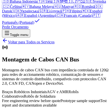
🇮🇩
Bahasa Indonesia
🇹🇭
ไทย
🇮🇳
हिन्दी
🇮🇱
עברית
🇸🇪
Svenska
🇨🇿
Čeština
🇲🇾
Bahasa Melayu
🇭🇺
Magyar
🇷🇴
Română
🇩🇰
Dansk
🇺🇦
Українська
🇬🇷
Ελληνικά
🇵🇭
Filipino
🇲🇽
Español
(México)
🇦🇷
Español (Argentina)
🇨🇦
Français (Canada)
🇵🇹
Português (Portugal)
Pedir Orçamento
Toggle menu
Voltar para Todos os Serviços
Montagem de Cabos CAN Bus
Montagens de cabos CAN bus com impedância controlada de 120Ω
para redes de accionamento robótico, comunicação de sensores e
sistemas de controlo distribuído, compatíveis com protocolos CAN
2.0, CAN FD, CANopen e DeviceNet.
Braços Robóticos Industriais
AGV e AMR
Robôs
Colaborativos
Robôs de Soldadura
Free engineering review before quote
Prototype sample support
Test
report and documentation available