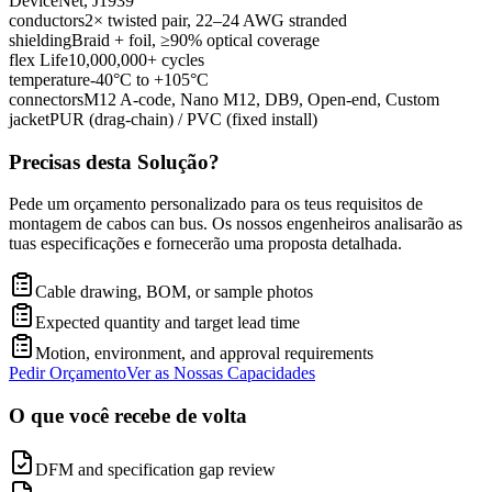
DeviceNet, J1939
conductors
2× twisted pair, 22–24 AWG stranded
shielding
Braid + foil, ≥90% optical coverage
flex Life
10,000,000+ cycles
temperature
-40°C to +105°C
connectors
M12 A-code, Nano M12, DB9, Open-end, Custom
jacket
PUR (drag-chain) / PVC (fixed install)
Precisas desta Solução?
Pede um orçamento personalizado para os teus requisitos de
montagem de cabos can bus. Os nossos engenheiros analisarão as
tuas especificações e fornecerão uma proposta detalhada.
Cable drawing, BOM, or sample photos
Expected quantity and target lead time
Motion, environment, and approval requirements
Pedir Orçamento
Ver as Nossas Capacidades
O que você recebe de volta
DFM and specification gap review