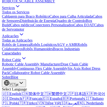
ROBOTICS
CABLE ASSEMBLY
Serviços
Todos os Serviços
Cablagem para Braço Robótico
Cabos para Calha Articulada
Cabos
de Sensores
Distribuição de Energia
Quadro de Controlo
Box
Build
Cabos médicos
Conectores Personalizados
Cabos EOAT
Cabos
de Servomotor
Aplicações
Todas as Aplicações
Robôs de Limpeza
Robôs Logísticos
AGV e AMR
Robôs
Colaborativos
Robôs Humanoides
Braços Industriais
Capacidades
Robot Cable
Robotic Cable Assembly Manufacturer
Drag Chain Cable
Assembly
Continuous Flex Cable Assembly
Six Axis Robot Dress
Pack
Collaborative Robot Cable Assembly
Sobre
Blog
🇵🇹
pt
Select Language
🇺🇸
English
🇨🇳
简体中文
🇹🇼
繁體中文
🇯🇵
日本語
🇰🇷
한국어
🇩🇪
Deutsch
🇫🇷
Français
🇪🇸
Español
🇧🇷
Português
🇮🇹
Italiano
🇵🇱
Polski
🇹🇷
Türkçe
🇻🇳
Tiếng Việt
🇸🇦
العربية
🇳🇱
Nederlands