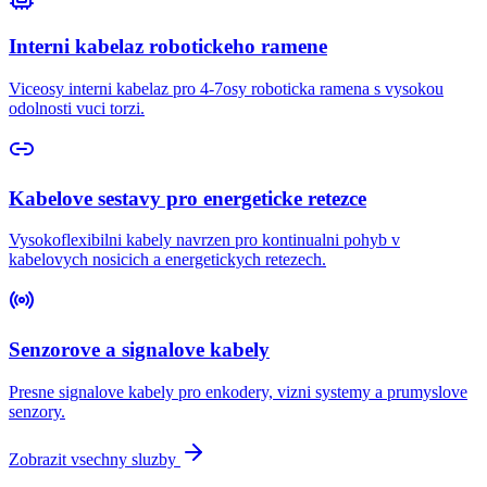
Interni kabelaz robotickeho ramene
Viceosy interni kabelaz pro 4-7osy roboticka ramena s vysokou
odolnosti vuci torzi.
Kabelove sestavy pro energeticke retezce
Vysokoflexibilni kabely navrzen pro kontinualni pohyb v
kabelovych nosicich a energetickych retezech.
Senzorove a signalove kabely
Presne signalove kabely pro enkodery, vizni systemy a prumyslove
senzory.
Zobrazit vsechny sluzby