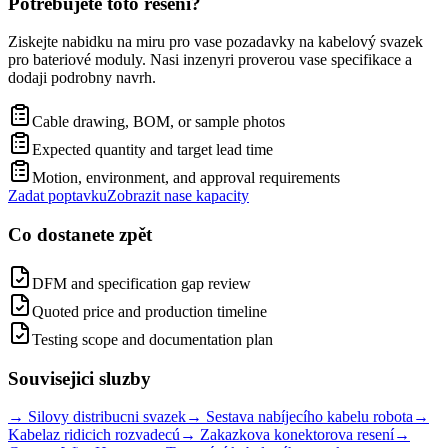
Potrebujete toto reseni?
Ziskejte nabidku na miru pro vase pozadavky na kabelový svazek
pro bateriové moduly. Nasi inzenyri proverou vase specifikace a
dodaji podrobny navrh.
Cable drawing, BOM, or sample photos
Expected quantity and target lead time
Motion, environment, and approval requirements
Zadat poptavku
Zobrazit nase kapacity
Co dostanete zpět
DFM and specification gap review
Quoted price and production timeline
Testing scope and documentation plan
Souvisejici sluzby
→
Silovy distribucni svazek
→
Sestava nabíjecího kabelu robota
→
Kabelaz ridicich rozvadecú
→
Zakazkova konektorova resení
→