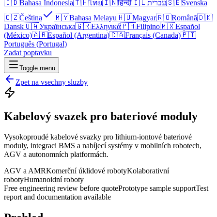
🇮🇩
Bahasa Indonesia
🇹🇭
ไทย
🇮🇳
हिन्दी
🇮🇱
עברית
🇸🇪
Svenska
🇨🇿
Čeština
🇲🇾
Bahasa Melayu
🇭🇺
Magyar
🇷🇴
Română
🇩🇰
Dansk
🇺🇦
Українська
🇬🇷
Ελληνικά
🇵🇭
Filipino
🇲🇽
Español
(México)
🇦🇷
Español (Argentina)
🇨🇦
Français (Canada)
🇵🇹
Português (Portugal)
Zadat poptavku
Toggle menu
Zpet na vsechny sluzby
Kabelový svazek pro bateriové moduly
Vysokoproudé kabelové svazky pro lithium-iontové bateriové
moduly, integraci BMS a nabíjecí systémy v mobilních robotech,
AGV a autonomních platformách.
AGV a AMR
Komerční úklidové roboty
Kolaborativní
roboty
Humanoidní roboty
Free engineering review before quote
Prototype sample support
Test
report and documentation available