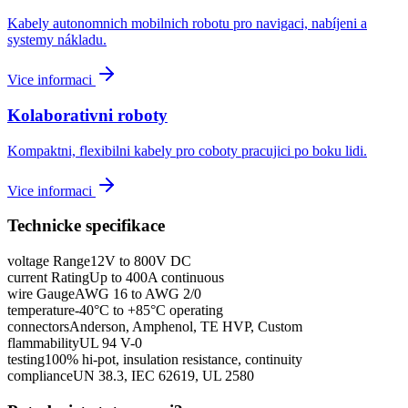
Kabely autonomnich mobilnich robotu pro navigaci, nabíjeni a
systemy nákladu.
Vice informaci
Kolaborativni roboty
Kompaktni, flexibilni kabely pro coboty pracujici po boku lidi.
Vice informaci
Technicke specifikace
voltage Range
12V to 800V DC
current Rating
Up to 400A continuous
wire Gauge
AWG 16 to AWG 2/0
temperature
-40°C to +85°C operating
connectors
Anderson, Amphenol, TE HVP, Custom
flammability
UL 94 V-0
testing
100% hi-pot, insulation resistance, continuity
compliance
UN 38.3, IEC 62619, UL 2580