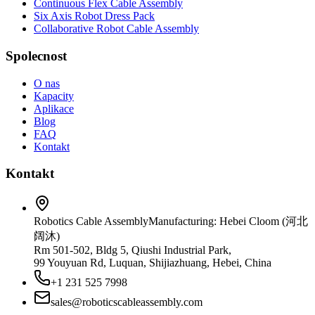
Continuous Flex Cable Assembly
Six Axis Robot Dress Pack
Collaborative Robot Cable Assembly
Spolecnost
O nas
Kapacity
Aplikace
Blog
FAQ
Kontakt
Kontakt
Robotics Cable Assembly
Manufacturing: Hebei Cloom (河北
阔沐)
Rm 501-502, Bldg 5, Qiushi Industrial Park,
99 Youyuan Rd, Luquan, Shijiazhuang, Hebei, China
+1 231 525 7998
sales@roboticscableassembly.com