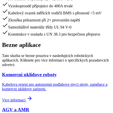
Vysokoproudé přípojnice do 400A trvale
Kabelový svazek měřicích vodičů BMS s přesností <5 mV
Zkouška průraznosti při 2× provozním napětí
Samozhášivé materiály třídy UL 94 V-0
Konstrukce v souladu s UN 38.3 pro bezpečnou přepravu
Bezne aplikace
Tato sluzba se bezne pouziva v nasledujicich robotickych
aplikacich. Kliknete pro vice informaci o specifickych pozadavcich
odvetvi:
Komercni uklidove roboty
Kabelova reseni pro autonomni podlahove myci stroje, zamétace a
komercni uklidove zarizeni.
Vice informaci
AGV a AMR