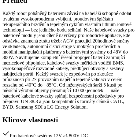
Prehled
Každý robot poháněný bateriemi závisí na kabeláži schopné odolat
trvalému vysokoproudému vybíjení, proudovým špičkám
rekuperačního brzdění a tepelným cyklům vlastním lithium-iontové
technologii — bez jediného bodu selhání. Naše kabelové svazky pro
bateriové moduly jsou cíleně navrženy pro robotické aplikace, kde
odstávka znamená ztrátu tržeb: AGV pracující 20hodinové směny
ve skladech, autonomní čisticí stroje v mokrých prostředích a
mobilní manipulační platformy s bateriovými systémy od 48V do
800V. Navrhujeme kompletní řešení propojení baterií zahrnující
mezicelové přípojnice, kabelové svazky měřicích vodičů BMS,
vysokonapěťové rozvodné kabely, předbíjecí obvody a sestavy
nabíjecích portů. Každý svazek je expedován po zkoušce
průraznosti při 2× provozním napětí a tepelné validaci v celém
rozsahu od -40°C do +85°C. Od inženýrských šarží 5 kusů po
měsíční výrobní objemy přesahující 10 000 jednotek — naše
bateriové kabelové svazky splňují bezpečnostní požadavky pro
přepravu UN 38.3 a jsou kompatibilní s formáty článků CATL,
BYD, Samsung SDI a LG Energy Solution.
Klicove vlastnosti
Pro bateriové systémy 12V až 800V DC