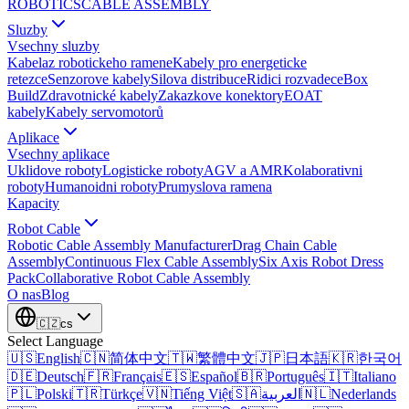
ROBOTICS
CABLE ASSEMBLY
Sluzby
Vsechny sluzby
Kabelaz robotickeho ramene
Kabely pro energeticke
retezce
Senzorove kabely
Silova distribuce
Ridici rozvadece
Box
Build
Zdravotnické kabely
Zakazkove konektory
EOAT
kabely
Kabely servomotorů
Aplikace
Vsechny aplikace
Uklidove roboty
Logisticke roboty
AGV a AMR
Kolaborativni
roboty
Humanoidni roboty
Prumyslova ramena
Kapacity
Robot Cable
Robotic Cable Assembly Manufacturer
Drag Chain Cable
Assembly
Continuous Flex Cable Assembly
Six Axis Robot Dress
Pack
Collaborative Robot Cable Assembly
O nas
Blog
🇨🇿
cs
Select Language
🇺🇸
English
🇨🇳
简体中文
🇹🇼
繁體中文
🇯🇵
日本語
🇰🇷
한국어
🇩🇪
Deutsch
🇫🇷
Français
🇪🇸
Español
🇧🇷
Português
🇮🇹
Italiano
🇵🇱
Polski
🇹🇷
Türkçe
🇻🇳
Tiếng Việt
🇸🇦
العربية
🇳🇱
Nederlands