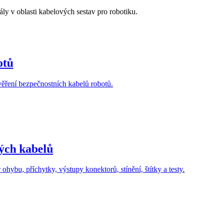
ly v oblasti kabelových sestav pro robotiku.
otů
ověření bezpečnostních kabelů robotů.
ých kabelů
hybu, příchytky, výstupy konektorů, stínění, štítky a testy.