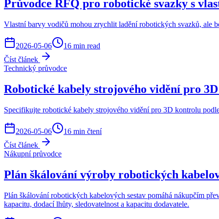
Průvodce RFQ pro robotické svazky s vlastn
Vlastní barvy vodičů mohou zrychlit ladění robotických svazků, ale b
2026-05-06
16 min read
Číst článek
Technický průvodce
Robotické kabely strojového vidění pro 3D
Specifikujte robotické kabely strojového vidění pro 3D kontrolu podle
2026-05-06
16 min čtení
Číst článek
Nákupní průvodce
Plán škálování výroby robotických kabelový
Plán škálování robotických kabelových sestav pomáhá nákupčím přev
kapacitu, dodací lhůty, sledovatelnost a kapacitu dodavatele.