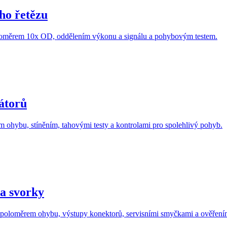
ho řetězu
oloměrem 10x OD, oddělením výkonu a signálu a pohybovým testem.
átorů
ím ohybu, stíněním, tahovými testy a kontrolami pro spolehlivý pohyb.
a svorky
, poloměrem ohybu, výstupy konektorů, servisními smyčkami a ověření