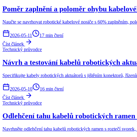
Poměr zaplnění a poloměr ohybu kabelové
Naučte se navrhovat robotické kabelové nosiče s 60% zaplněním, p
2026-05-11
17 min čtení
Číst článek
Technický průvodce
Návrh a testování kabelů robotických aktu
Specifikujte kabely robotických aktuátorů s jištěním konektorů, řízen
2026-05-10
16 min čtení
Číst článek
Technický průvodce
Odlehčení tahu kabelů robotických ramen 
Navrhněte odlehčení tahu kabelů robotických ramen s roztečí svorek