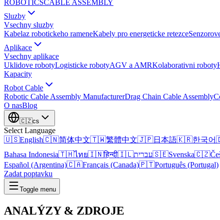
ROBOTICS
CABLE ASSEMBLY
Sluzby
Vsechny sluzby
Kabelaz robotickeho ramene
Kabely pro energeticke retezce
Senzorove
Aplikace
Vsechny aplikace
Uklidove roboty
Logisticke roboty
AGV a AMR
Kolaborativni roboty
Kapacity
Robot Cable
Robotic Cable Assembly Manufacturer
Drag Chain Cable Assembly
C
O nas
Blog
🇨🇿
cs
Select Language
🇺🇸
English
🇨🇳
简体中文
🇹🇼
繁體中文
🇯🇵
日本語
🇰🇷
한국어

Bahasa Indonesia
🇹🇭
ไทย
🇮🇳
हिन्दी
🇮🇱
עברית
🇸🇪
Svenska
🇨🇿
Če
Español (Argentina)
🇨🇦
Français (Canada)
🇵🇹
Português (Portugal)
Zadat poptavku
Toggle menu
ANALÝZY &
ZDROJE