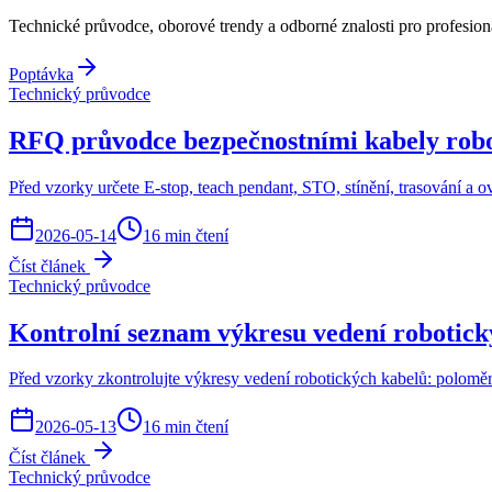
Technické průvodce, oborové trendy a odborné znalosti pro profesioná
Poptávka
Technický průvodce
RFQ průvodce bezpečnostními kabely rob
Před vzorky určete E-stop, teach pendant, STO, stínění, trasování a 
2026-05-14
16 min čtení
Číst článek
Technický průvodce
Kontrolní seznam výkresu vedení robotick
Před vzorky zkontrolujte výkresy vedení robotických kabelů: poloměr o
2026-05-13
16 min čtení
Číst článek
Technický průvodce