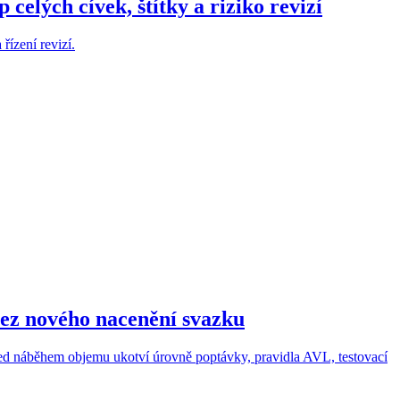
elých cívek, štítky a riziko revizí
řízení revizí.
 bez nového nacenění svazku
ed náběhem objemu ukotví úrovně poptávky, pravidla AVL, testovací