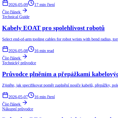
2026-05-09
17 min čtení
Číst článek
Technical Guide
Kabely EOAT pro spolehlivost robotů
Select end-of-arm tooling cables for robot wrists with bend radius, tor
2026-05-08
16 min read
Číst článek
Technický průvodce
Průvodce plněním a přepážkami kabelovýc
Zjistěte, jak specifikovat poměr zaplnění nosiče kabelů, přepážky, 
2026-05-07
16 min čtení
Číst článek
Nákupní průvodce