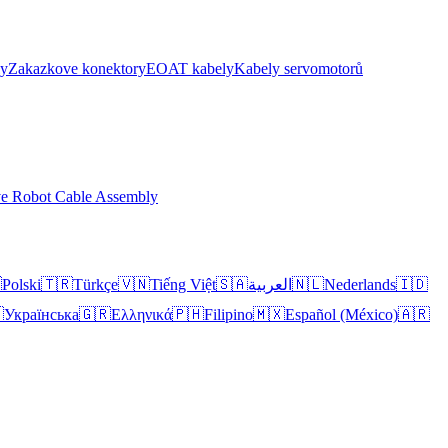
ly
Zakazkove konektory
EOAT kabely
Kabely servomotorů
ve Robot Cable Assembly

Polski
🇹🇷
Türkçe
🇻🇳
Tiếng Việt
🇸🇦
العربية
🇳🇱
Nederlands
🇮🇩

Українська
🇬🇷
Ελληνικά
🇵🇭
Filipino
🇲🇽
Español (México)
🇦🇷