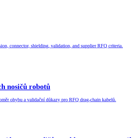
sion, connector, shielding, validation, and supplier RFQ criteria.
h nosičů robotů
poloměr ohybu a validační důkazy pro RFQ drag-chain kabelů.