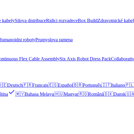
 kabely
Silova distribuce
Ridici rozvadece
Box Build
Zdravotnické kabe
Humanoidni roboty
Prumyslova ramena
ontinuous Flex Cable Assembly
Six Axis Robot Dress Pack
Collaborati
🇪
Deutsch
🇫🇷
Français
🇪🇸
Español
🇧🇷
Português
🇮🇹
Italiano
🇵
ština
🇲🇾
Bahasa Melayu
🇭🇺
Magyar
🇷🇴
Română
🇩🇰
Dansk
🇺