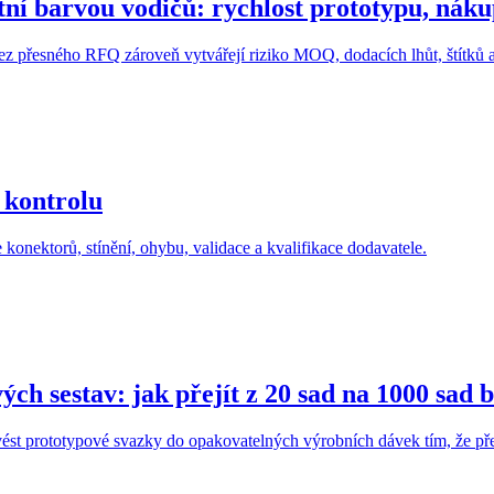
í barvou vodičů: rychlost prototypu, nákup c
ez přesného RFQ zároveň vytvářejí riziko MOQ, dodacích lhůt, štítků a 
 kontrolu
 konektorů, stínění, ohybu, validace a kvalifikace dodavatele.
ch sestav: jak přejít z 20 sad na 1000 sad
ést prototypové svazky do opakovatelných výrobních dávek tím, že př