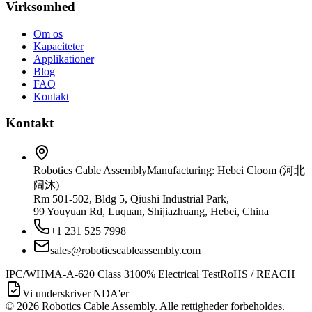
Virksomhed
Om os
Kapaciteter
Applikationer
Blog
FAQ
Kontakt
Kontakt
Robotics Cable Assembly
Manufacturing: Hebei Cloom (河北
阔沐)
Rm 501-502, Bldg 5, Qiushi Industrial Park,
99 Youyuan Rd, Luquan, Shijiazhuang, Hebei, China
+1 231 525 7998
sales@roboticscableassembly.com
IPC/WHMA-A-620 Class 3
100% Electrical Test
RoHS / REACH
Vi underskriver NDA'er
©
2026
Robotics Cable Assembly. Alle rettigheder forbeholdes.