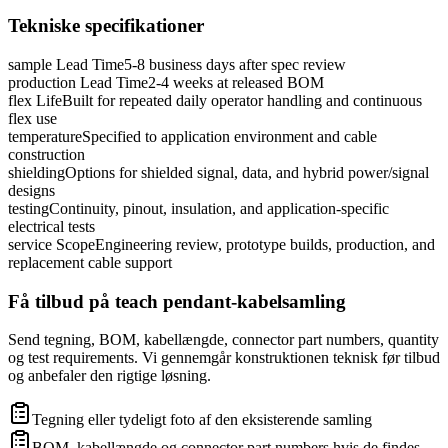
Tekniske specifikationer
sample Lead Time
5-8 business days after spec review
production Lead Time
2-4 weeks at released BOM
flex Life
Built for repeated daily operator handling and continuous
flex use
temperature
Specified to application environment and cable
construction
shielding
Options for shielded signal, data, and hybrid power/signal
designs
testing
Continuity, pinout, insulation, and application-specific
electrical tests
service Scope
Engineering review, prototype builds, production, and
replacement cable support
Få tilbud på teach pendant-kabelsamling
Send tegning, BOM, kabellængde, connector part numbers, quantity
og test requirements. Vi gennemgår konstruktionen teknisk før tilbud
og anbefaler den rigtige løsning.
Tegning eller tydeligt foto af den eksisterende samling
BOM, kabellængde og connector part numbers hvis de findes