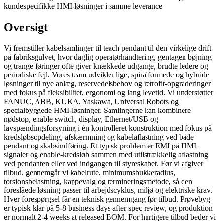
kundespecifikke HMI-løsninger i samme leverance
Oversigt
Vi fremstiller kabelsamlinger til teach pendant til den virkelige drift
på fabriksgulvet, hvor daglig operatørhåndtering, gentagen bøjning
og trange føringer ofte giver knækkede udgange, brudte ledere og
periodiske fejl. Vores team udvikler lige, spiralformede og hybride
løsninger til nye anlæg, reservedelsbehov og retrofit-opgraderinger
med fokus på fleksibilitet, ergonomi og lang levetid. Vi understøtter
FANUC, ABB, KUKA, Yaskawa, Universal Robots og
specialbyggede HMI-løsninger. Samlingerne kan kombinere
nødstop, enable switch, display, Ethernet/USB og
lavspændingsforsyning i én kontrolleret konstruktion med fokus på
kredsløbsopdeling, afskærmning og kabelaflastning ved både
pendant og skabsindføring. Et typisk problem er EMI på HMI-
signaler og enable-kredsløb sammen med utilstrækkelig aflastning
ved pendanten eller ved indgangen til styreskabet. Før vi afgiver
tilbud, gennemgår vi kabelrute, minimumsbukkeradius,
torsionsbelastning, kappevalg og termineringsmetode, så den
foreslåede løsning passer til arbejdscyklus, miljø og elektriske krav.
Hver forespørgsel får en teknisk gennemgang før tilbud. Prøvebyg
er typisk klar på 5-8 business days after spec review, og produktion
er normalt 2-4 weeks at released BOM. For hurtigere tilbud beder vi