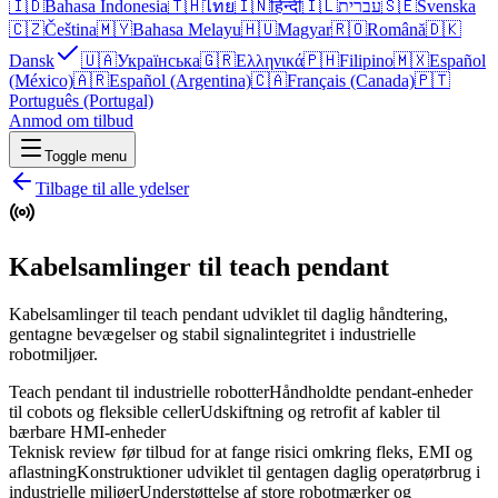
🇮🇩
Bahasa Indonesia
🇹🇭
ไทย
🇮🇳
हिन्दी
🇮🇱
עברית
🇸🇪
Svenska
🇨🇿
Čeština
🇲🇾
Bahasa Melayu
🇭🇺
Magyar
🇷🇴
Română
🇩🇰
Dansk
🇺🇦
Українська
🇬🇷
Ελληνικά
🇵🇭
Filipino
🇲🇽
Español
(México)
🇦🇷
Español (Argentina)
🇨🇦
Français (Canada)
🇵🇹
Português (Portugal)
Anmod om tilbud
Toggle menu
Tilbage til alle ydelser
Kabelsamlinger til teach pendant
Kabelsamlinger til teach pendant udviklet til daglig håndtering,
gentagne bevægelser og stabil signalintegritet i industrielle
robotmiljøer.
Teach pendant til industrielle robotter
Håndholdte pendant-enheder
til cobots og fleksible celler
Udskiftning og retrofit af kabler til
bærbare HMI-enheder
Teknisk review før tilbud for at fange risici omkring fleks, EMI og
aflastning
Konstruktioner udviklet til gentagen daglig operatørbrug i
industrielle miljøer
Understøttelse af store robotmærker og