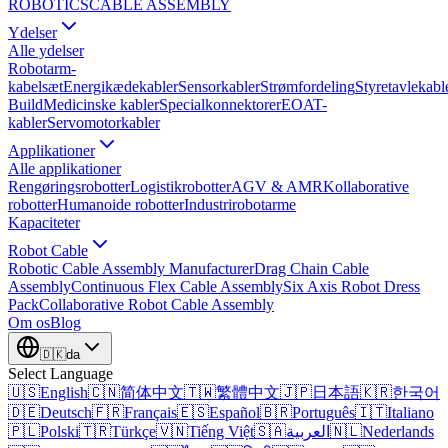
ROBOTICS
CABLE ASSEMBLY
Ydelser
Alle ydelser
Robotarm-
kabelsæt
Energikædekabler
Sensorkabler
Strømfordeling
Styretavlekabl
Build
Medicinske kabler
Specialkonnektorer
EOAT-
kabler
Servomotorkabler
Applikationer
Alle applikationer
Rengøringsrobotter
Logistikrobotter
AGV & AMR
Kollaborative
robotter
Humanoide robotter
Industrirobotarme
Kapaciteter
Robot Cable
Robotic Cable Assembly Manufacturer
Drag Chain Cable
Assembly
Continuous Flex Cable Assembly
Six Axis Robot Dress
Pack
Collaborative Robot Cable Assembly
Om os
Blog
🇩🇰
da
Select Language
🇺🇸
English
🇨🇳
简体中文
🇹🇼
繁體中文
🇯🇵
日本語
🇰🇷
한국어
🇩🇪
Deutsch
🇫🇷
Français
🇪🇸
Español
🇧🇷
Português
🇮🇹
Italiano
🇵🇱
Polski
🇹🇷
Türkçe
🇻🇳
Tiếng Việt
🇸🇦
العربية
🇳🇱
Nederlands