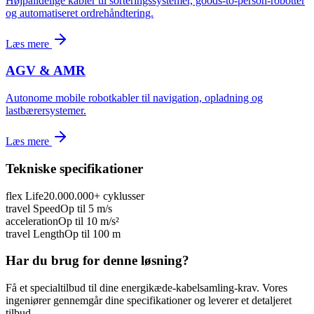
Højpålidelige kabler til sorteringssystemer, goods-to-person-robotter
og automatiseret ordrehåndtering.
Læs mere
AGV & AMR
Autonome mobile robotkabler til navigation, opladning og
lastbærersystemer.
Læs mere
Tekniske specifikationer
flex Life
20.000.000+ cyklusser
travel Speed
Op til 5 m/s
acceleration
Op til 10 m/s²
travel Length
Op til 100 m
Har du brug for denne løsning?
Få et specialtilbud til dine energikæde-kabelsamling-krav. Vores
ingeniører gennemgår dine specifikationer og leverer et detaljeret
tilbud.