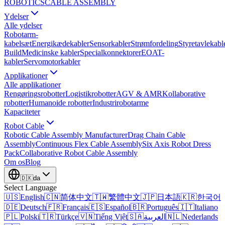
ROBOTICS
CABLE ASSEMBLY
Ydelser
Alle ydelser
Robotarm-
kabelsæt
Energikædekabler
Sensorkabler
Strømfordeling
Styretavlekabl
Build
Medicinske kabler
Specialkonnektorer
EOAT-
kabler
Servomotorkabler
Applikationer
Alle applikationer
Rengøringsrobotter
Logistikrobotter
AGV & AMR
Kollaborative
robotter
Humanoide robotter
Industrirobotarme
Kapaciteter
Robot Cable
Robotic Cable Assembly Manufacturer
Drag Chain Cable
Assembly
Continuous Flex Cable Assembly
Six Axis Robot Dress
Pack
Collaborative Robot Cable Assembly
Om os
Blog
🇩🇰
da
Select Language
🇺🇸
English
🇨🇳
简体中文
🇹🇼
繁體中文
🇯🇵
日本語
🇰🇷
한국어
🇩🇪
Deutsch
🇫🇷
Français
🇪🇸
Español
🇧🇷
Português
🇮🇹
Italiano
🇵🇱
Polski
🇹🇷
Türkçe
🇻🇳
Tiếng Việt
🇸🇦
العربية
🇳🇱
Nederlands