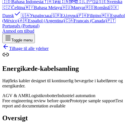
🇮🇩
Bahasa Indonesia
🇹🇭
ไทย
🇮🇳
हिन्दी
🇮🇱
עברית
🇸🇪
Svenska
🇨🇿
Čeština
🇲🇾
Bahasa Melayu
🇭🇺
Magyar
🇷🇴
Română
🇩🇰
Dansk
🇺🇦
Українська
🇬🇷
Ελληνικά
🇵🇭
Filipino
🇲🇽
Español
(México)
🇦🇷
Español (Argentina)
🇨🇦
Français (Canada)
🇵🇹
Português (Portugal)
Anmod om tilbud
Toggle menu
Tilbage til alle ydelser
Energikæde-kabelsamling
Højfleks kabler designet til kontinuerlig bevægelse i kabelførere og
energikæder.
AGV & AMR
Logistikrobotter
Industriel automation
Free engineering review before quote
Prototype sample support
Test
report and documentation available
Oversigt