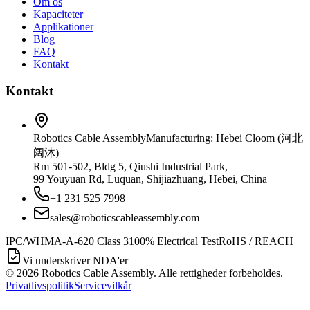
Om os
Kapaciteter
Applikationer
Blog
FAQ
Kontakt
Kontakt
Robotics Cable Assembly
Manufacturing: Hebei Cloom (河北
阔沐)
Rm 501-502, Bldg 5, Qiushi Industrial Park,
99 Youyuan Rd, Luquan, Shijiazhuang, Hebei, China
+1 231 525 7998
sales@roboticscableassembly.com
IPC/WHMA-A-620 Class 3
100% Electrical Test
RoHS / REACH
Vi underskriver NDA'er
©
2026
Robotics Cable Assembly. Alle rettigheder forbeholdes.
Privatlivspolitik
Servicevilkår