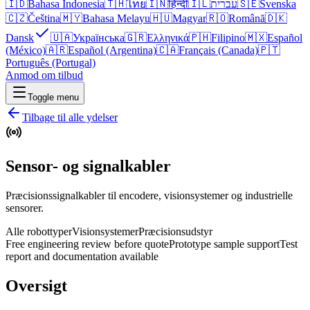
🇮🇩
Bahasa Indonesia
🇹🇭
ไทย
🇮🇳
हिन्दी
🇮🇱
עברית
🇸🇪
Svenska
🇨🇿
Čeština
🇲🇾
Bahasa Melayu
🇭🇺
Magyar
🇷🇴
Română
🇩🇰
Dansk
🇺🇦
Українська
🇬🇷
Ελληνικά
🇵🇭
Filipino
🇲🇽
Español
(México)
🇦🇷
Español (Argentina)
🇨🇦
Français (Canada)
🇵🇹
Português (Portugal)
Anmod om tilbud
Toggle menu
Tilbage til alle ydelser
Sensor- og signalkabler
Præcisionssignalkabler til encodere, visionsystemer og industrielle
sensorer.
Alle robottyper
Visionsystemer
Præcisionsudstyr
Free engineering review before quote
Prototype sample support
Test
report and documentation available
Oversigt