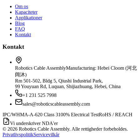
Om os
Kapaciteter
Applikationer
Blog
FAQ
Kontakt
Kontakt
Robotics Cable Assembly
Manufacturing: Hebei Cloom (河北
阔沐)
Rm 501-502, Bldg 5, Qiushi Industrial Park,
99 Youyuan Rd, Luquan, Shijiazhuang, Hebei, China
+1 231 525 7998
sales@roboticscableassembly.com
IPC/WHMA-A-620 Class 3
100% Electrical Test
RoHS / REACH
Vi underskriver NDA'er
©
2026
Robotics Cable Assembly. Alle rettigheder forbeholdes.
Privatlivspolitik
Servicevilkår