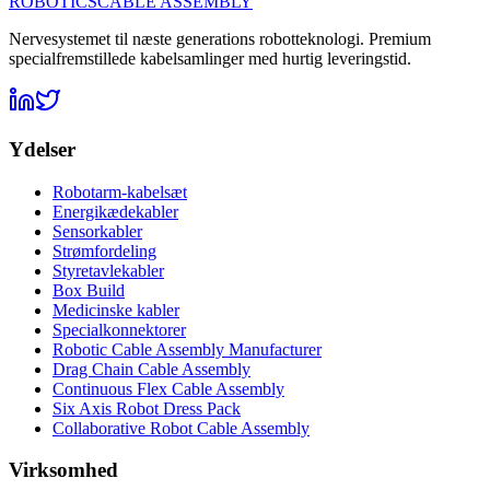
ROBOTICS
CABLE ASSEMBLY
Nervesystemet til næste generations robotteknologi. Premium
specialfremstillede kabelsamlinger med hurtig leveringstid.
Ydelser
Robotarm-kabelsæt
Energikædekabler
Sensorkabler
Strømfordeling
Styretavlekabler
Box Build
Medicinske kabler
Specialkonnektorer
Robotic Cable Assembly Manufacturer
Drag Chain Cable Assembly
Continuous Flex Cable Assembly
Six Axis Robot Dress Pack
Collaborative Robot Cable Assembly
Virksomhed