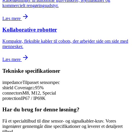
Kabelløsninger til autonome gulvvaskere, fejemaskiner og
kommercielt rengøringsudstyr.
Læs mere
Kollaborative robotter
Kompakte, fleksible kabler til cobots, der arbejder side om side med
mennesker.
Læs mere
Tekniske specifikationer
impedance
Tilpasset sensorspec
shield Coverage
≥95%
connectors
M8, M12, Special
protection
IP67 / IP69K
Har du brug for denne løsning?
Få et specialtilbud til dine sensor- og signalkabler-krav. Vores
ingeniører gennemgår dine specifikationer og leverer et detaljeret
tilbud.