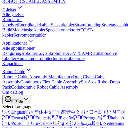
ROBOTICS
CABLE ASSEMBLY
Ydelser
Alle ydelser
Robotarm-
kabelsæt
Energikædekabler
Sensorkabler
Strømfordeling
Styretavlekabl
Build
Medicinske kabler
Specialkonnektorer
EOAT-
kabler
Servomotorkabler
Applikationer
Alle applikationer
Rengøringsrobotter
Logistikrobotter
AGV & AMR
Kollaborative
robotter
Humanoide robotter
Industrirobotarme
Kapaciteter
Robot Cable
Robotic Cable Assembly Manufacturer
Drag Chain Cable
Assembly
Continuous Flex Cable Assembly
Six Axis Robot Dress
Pack
Collaborative Robot Cable Assembly
Om os
Blog
🇩🇰
da
Select Language
🇺🇸
English
🇨🇳
简体中文
🇹🇼
繁體中文
🇯🇵
日本語
🇰🇷
한국어
🇩🇪
Deutsch
🇫🇷
Français
🇪🇸
Español
🇧🇷
Português
🇮🇹
Italiano
🇵🇱
Polski
🇹🇷
Türkçe
🇻🇳
Tiếng Việt
🇸🇦
العربية
🇳🇱
Nederlands