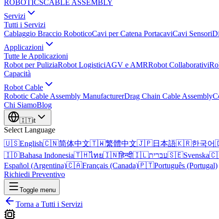
ROBOTICS
CABLE ASSEMBLY
Servizi
Tutti i Servizi
Cablaggio Braccio Robotico
Cavi per Catena Portacavi
Cavi Sensori
Di
Applicazioni
Tutte le Applicazioni
Robot per Pulizia
Robot Logistici
AGV e AMR
Robot Collaborativi
Ro
Capacità
Robot Cable
Robotic Cable Assembly Manufacturer
Drag Chain Cable Assembly
C
Chi Siamo
Blog
🇮🇹
it
Select Language
🇺🇸
English
🇨🇳
简体中文
🇹🇼
繁體中文
🇯🇵
日本語
🇰🇷
한국어

🇮🇩
Bahasa Indonesia
🇹🇭
ไทย
🇮🇳
हिन्दी
🇮🇱
עברית
🇸🇪
Svenska
🇨
Español (Argentina)
🇨🇦
Français (Canada)
🇵🇹
Português (Portugal)
Richiedi Preventivo
Toggle menu
Torna a Tutti i Servizi