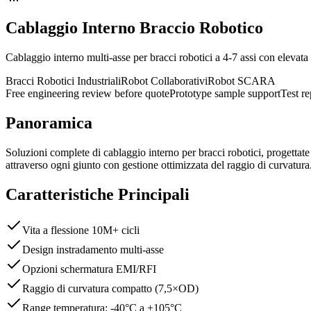
Cablaggio Interno Braccio Robotico
Cablaggio interno multi-asse per bracci robotici a 4-7 assi con elevata 
Bracci Robotici Industriali
Robot Collaborativi
Robot SCARA
Free engineering review before quote
Prototype sample support
Test r
Panoramica
Soluzioni complete di cablaggio interno per bracci robotici, progettate p
attraverso ogni giunto con gestione ottimizzata del raggio di curvatura
Caratteristiche Principali
Vita a flessione 10M+ cicli
Design instradamento multi-asse
Opzioni schermatura EMI/RFI
Raggio di curvatura compatto (7,5×OD)
Range temperatura: -40°C a +105°C