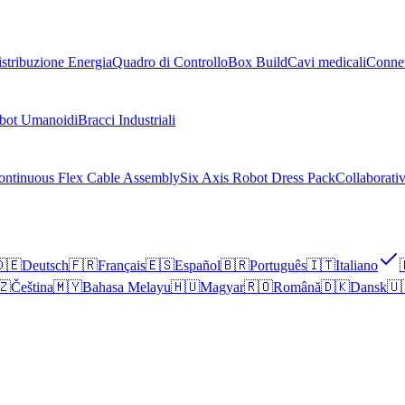
stribuzione Energia
Quadro di Controllo
Box Build
Cavi medicali
Connet
bot Umanoidi
Bracci Industriali
ontinuous Flex Cable Assembly
Six Axis Robot Dress Pack
Collaborati
🇪
Deutsch
🇫🇷
Français
🇪🇸
Español
🇧🇷
Português
🇮🇹
Italiano
🇿
Čeština
🇲🇾
Bahasa Melayu
🇭🇺
Magyar
🇷🇴
Română
🇩🇰
Dansk
🇺