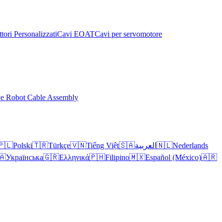
tori Personalizzati
Cavi EOAT
Cavi per servomotore
ve Robot Cable Assembly
🇵🇱
Polski
🇹🇷
Türkçe
🇻🇳
Tiếng Việt
🇸🇦
العربية
🇳🇱
Nederlands
🇦
Українська
🇬🇷
Ελληνικά
🇵🇭
Filipino
🇲🇽
Español (México)
🇦🇷