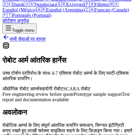
🇩🇰
Dansk
🇺🇦
Українська
🇬🇷
Ελληνικά
🇵🇭
Filipino
🇲🇽
Español (México)
🇦🇷
Español (Argentina)
🇨🇦
Français (Canada)
🇵🇹
Português (Portugal)
कोटेशन अनुरोध
Toggle menu
सभी सेवाओं पर वापस
रोबोट आर्म आंतरिक हार्नेस
उच्च टोर्शन प्रतिरोध के साथ 4-7 एक्सिस रोबोट आर्म्स के लिए मल्टी-एक्सिस
आंतरिक वायरिंग।
औद्योगिक रोबोट आर्म्स
सहयोगी रोबोट
SCARA रोबोट
Free engineering review before quote
Prototype sample support
Test
report and documentation available
अवलोकन
रोबोटिक आर्म्स के लिए संपूर्ण आंतरिक वायरिंग समाधान, सिग्नल इंटीग्रिटी
बनाए रखते हुए लाखों फ्लेक्स साइकिल सहने के लिए डिज़ाइन किया गया। हमारे