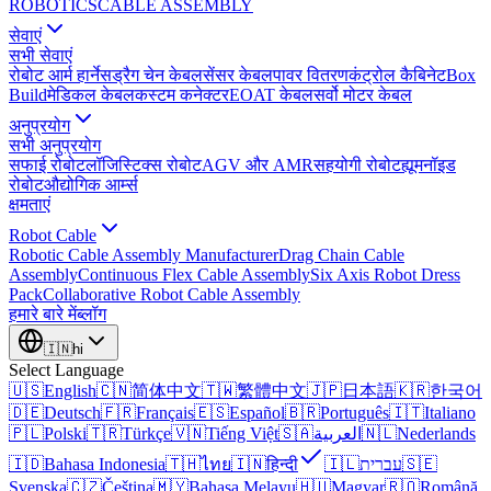
ROBOTICS
CABLE ASSEMBLY
सेवाएं
सभी सेवाएं
रोबोट आर्म हार्नेस
ड्रैग चेन केबल
सेंसर केबल
पावर वितरण
कंट्रोल कैबिनेट
Box
Build
मेडिकल केबल
कस्टम कनेक्टर
EOAT केबल
सर्वो मोटर केबल
अनुप्रयोग
सभी अनुप्रयोग
सफाई रोबोट
लॉजिस्टिक्स रोबोट
AGV और AMR
सहयोगी रोबोट
ह्यूमनॉइड
रोबोट
औद्योगिक आर्म्स
क्षमताएं
Robot Cable
Robotic Cable Assembly Manufacturer
Drag Chain Cable
Assembly
Continuous Flex Cable Assembly
Six Axis Robot Dress
Pack
Collaborative Robot Cable Assembly
हमारे बारे में
ब्लॉग
🇮🇳
hi
Select Language
🇺🇸
English
🇨🇳
简体中文
🇹🇼
繁體中文
🇯🇵
日本語
🇰🇷
한국어
🇩🇪
Deutsch
🇫🇷
Français
🇪🇸
Español
🇧🇷
Português
🇮🇹
Italiano
🇵🇱
Polski
🇹🇷
Türkçe
🇻🇳
Tiếng Việt
🇸🇦
العربية
🇳🇱
Nederlands
🇮🇩
Bahasa Indonesia
🇹🇭
ไทย
🇮🇳
हिन्दी
🇮🇱
עברית
🇸🇪
Svenska
🇨🇿
Čeština
🇲🇾
Bahasa Melayu
🇭🇺
Magyar
🇷🇴
Română