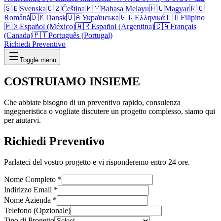
🇸🇪
Svenska
🇨🇿
Čeština
🇲🇾
Bahasa Melayu
🇭🇺
Magyar
🇷🇴
Română
🇩🇰
Dansk
🇺🇦
Українська
🇬🇷
Ελληνικά
🇵🇭
Filipino
🇲🇽
Español (México)
🇦🇷
Español (Argentina)
🇨🇦
Français
(Canada)
🇵🇹
Português (Portugal)
Richiedi Preventivo
Toggle menu
COSTRUIAMO
INSIEME
Che abbiate bisogno di un preventivo rapido, consulenza
ingegneristica o vogliate discutere un progetto complesso, siamo qui
per aiutarvi.
Richiedi Preventivo
Parlateci del vostro progetto e vi risponderemo entro 24 ore.
Nome Completo
*
Indirizzo Email
*
Nome Azienda
*
Telefono (Opzionale)
Tipo di Progetto