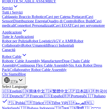
ROBOTICS
CABLE ASSEMBLY
Servizi
Tutti i Servizi
Cablaggio Braccio Robotico
Cavi per Catena Portacavi
Cavi
Sensori
Distribuzione Energia
Quadro di Controllo
Box Build
Cavi
medicali
Connettori Personalizzati
Cavi EOAT
Cavi per servomotore
Applicazioni
Tutte le Applicazioni
Robot per Pulizia
Robot Logistici
AGV e AMR
Robot
Collaborativi
Robot Umanoidi
Bracci Industriali
Capacità
Robot Cable
Robotic Cable Assembly Manufacturer
Drag Chain Cable
Assembly
Continuous Flex Cable Assembly
Six Axis Robot Dress
Pack
Collaborative Robot Cable Assembly
Chi Siamo
Blog
🇮🇹
it
Select Language
🇺🇸
English
🇨🇳
简体中文
🇹🇼
繁體中文
🇯🇵
日本語
🇰🇷
한국어
🇩🇪
Deutsch
🇫🇷
Français
🇪🇸
Español
🇧🇷
Português
🇮🇹
Italiano
🇵🇱
Polski
🇹🇷
Türkçe
🇻🇳
Tiếng Việt
🇸🇦
العربية
🇳🇱
Nederlands
🇮🇩
Bahasa Indonesia
🇹🇭
ไทย
🇮🇳
हिन्दी
🇮🇱
עברית