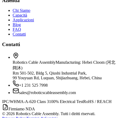
Azienda
Chi Siamo
Capacità
Applicazioni
Blog
FAQ
Contatti
Contatti
Robotics Cable Assembly
Manufacturing: Hebei Cloom (河北
阔沐)
Rm 501-502, Bldg 5, Qiushi Industrial Park,
99 Youyuan Rd, Luquan, Shijiazhuang, Hebei, China
+1 231 525 7998
sales@roboticscableassembly.com
IPC/WHMA-A-620 Class 3
100% Electrical Test
RoHS / REACH
Firmiamo NDA
©
2026
Robotics Cable Assembly. Tutti i diritti riservati.