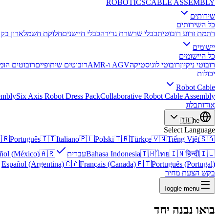
ROBOTICS
CABLE ASSEMBLY
שירותים
כל השירותים
ון בקרה
חלוקת חשמל
כבלי חיישנים
כבלי שרשרת גרירה
רתמת זרוע רובוטית
יישומים
כל היישומים
 הומנואידים
רובוטים שיתופיים
AGV ו-AMR
רובוטי לוגיסטיקה
רובוטי ניקיון
יכולות
Robot Cable
embly
Six Axis Robot Dress Pack
Collaborative Robot Cable Assembly
בלוג
אודות
🇮🇱
he
Select Language
🇷
Português
🇮🇹
Italiano
🇵🇱
Polski
🇹🇷
Türkçe
🇻🇳
Tiếng Việt
🇸🇦
ñol (México)
🇦🇷
עברית
Bahasa Indonesia
🇹🇭
ไทย
🇮🇳
हिन्दी
🇮🇱
Español (Argentina)
🇨🇦
Français (Canada)
🇵🇹
Português (Portugal)
בקש הצעת מחיר
Toggle menu
יחד
בואו נבנה