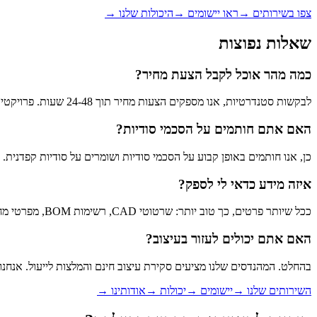
צפו בשירותים
→
ראו יישומים
→
היכולות שלנו
→
שאלות נפוצות
כמה מהר אוכל לקבל הצעת מחיר?
לבקשות סטנדרטיות, אנו מספקים הצעות מחיר תוך 24-48 שעות. פרויקטים מורכבים עשויים לדרוש סקירה הנדסית נוספת.
האם אתם חותמים על הסכמי סודיות?
כן, אנו חותמים באופן קבוע על הסכמי סודיות ושומרים על סודיות קפדנית. סמנו את תיבת ה-NDA בטופס ונשלח את הסכם הסודיות הסט
איזה מידע כדאי לי לספק?
ככל שיותר פרטים, כך טוב יותר: שרטוטי CAD, רשימות BOM, מפרטי מחברים, דרישות סביבתיות ונפחים צפויים עוזרים לנו לספק הצעות מחיר מדויקות.
האם אתם יכולים לעזור בעיצוב?
בהחלט. המהנדסים שלנו מציעים סקירת עיצוב חינם והמלצות לייעול. אנחנו
השירותים שלנו
→
יישומים
→
יכולות
→
אודותינו
→