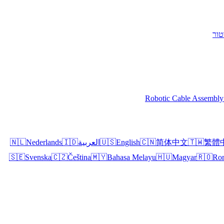
טור
Robotic Cable Assembly
繁體
🇹🇼
简体中文
🇨🇳
English
🇺🇸
العربية
🇮🇩
Nederlands
🇳🇱
🇸🇪
Svenska
🇨🇿
Čeština
🇲🇾
Bahasa Melayu
🇭🇺
Magyar
🇷🇴
Ro