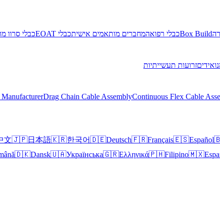
י סרוו מוטור
כבלי EOAT
מחברים מותאמים אישית
כבלי רפואה
Box Build
אר
זרועות תעשייתיות
רובוטים
 Manufacturer
Drag Chain Cable Assembly
Continuous Flex Cable Ass
中文
🇯🇵
日本語
🇰🇷
한국어
🇩🇪
Deutsch
🇫🇷
Français
🇪🇸
Español

mână
🇩🇰
Dansk
🇺🇦
Українська
🇬🇷
Ελληνικά
🇵🇭
Filipino
🇲🇽
Espa