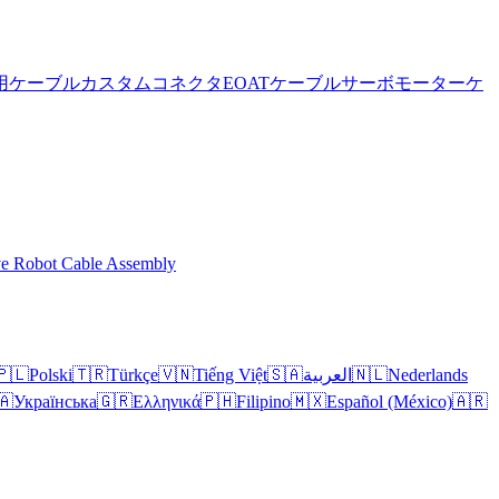
用ケーブル
カスタムコネクタ
EOATケーブル
サーボモーターケ
ve Robot Cable Assembly
🇵🇱
Polski
🇹🇷
Türkçe
🇻🇳
Tiếng Việt
🇸🇦
العربية
🇳🇱
Nederlands
🇦
Українська
🇬🇷
Ελληνικά
🇵🇭
Filipino
🇲🇽
Español (México)
🇦🇷