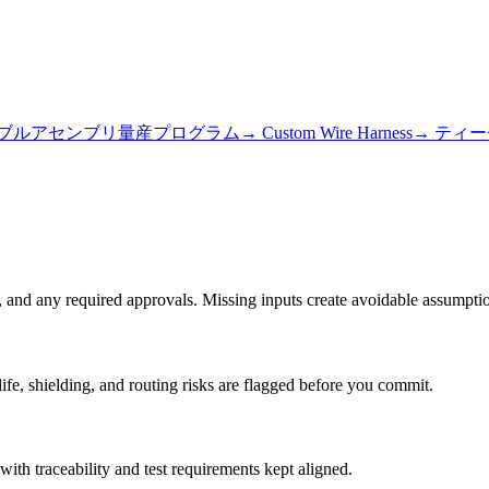
ーブルアセンブリ量産プログラム
→
Custom Wire Harness
→
ティー
and any required approvals. Missing inputs create avoidable assumption
ife, shielding, and routing risks are flagged before you commit.
with traceability and test requirements kept aligned.