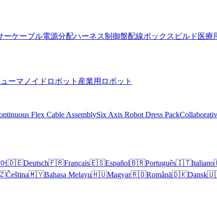
サーケーブル
電源分配ハーネス
制御盤配線
ボックスビルド
医療
ヒューマノイドロボット
産業用ロボット
ontinuous Flex Cable Assembly
Six Axis Robot Dress Pack
Collaborati
어
🇩🇪
Deutsch
🇫🇷
Français
🇪🇸
Español
🇧🇷
Português
🇮🇹
Italiano
🇿
Čeština
🇲🇾
Bahasa Melayu
🇭🇺
Magyar
🇷🇴
Română
🇩🇰
Dansk
🇺