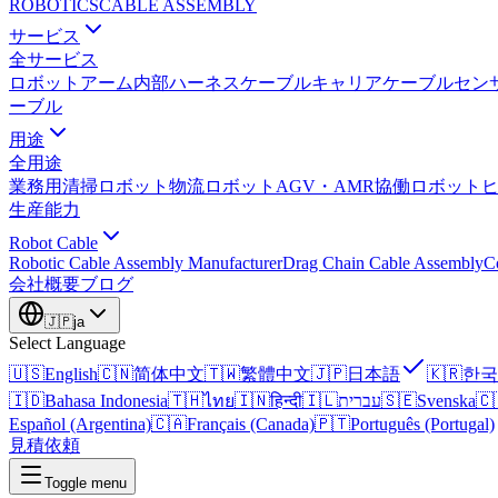
ROBOTICS
CABLE ASSEMBLY
サービス
全サービス
ロボットアーム内部ハーネス
ケーブルキャリアケーブル
セン
ーブル
用途
全用途
業務用清掃ロボット
物流ロボット
AGV・AMR
協働ロボット
生産能力
Robot Cable
Robotic Cable Assembly Manufacturer
Drag Chain Cable Assembly
C
会社概要
ブログ
🇯🇵
ja
Select Language
🇺🇸
English
🇨🇳
简体中文
🇹🇼
繁體中文
🇯🇵
日本語
🇰🇷
한국
🇮🇩
Bahasa Indonesia
🇹🇭
ไทย
🇮🇳
हिन्दी
🇮🇱
עברית
🇸🇪
Svenska
🇨
Español (Argentina)
🇨🇦
Français (Canada)
🇵🇹
Português (Portugal)
見積依頼
Toggle menu