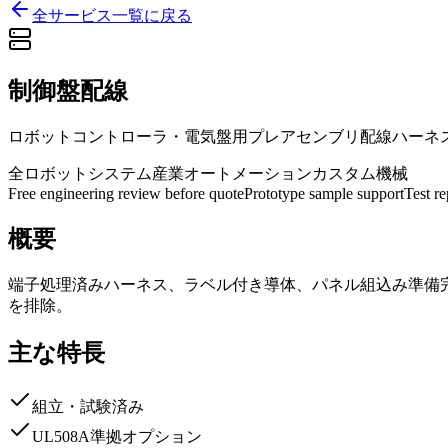
全サービス一覧に戻る
制御盤配線
ロボットコントローラ・電気盤用プレアセンブリ配線ハーネ
全ロボットシステム
産業オートメーション
カスタム機械
Free engineering review before quote
Prototype sample support
Test r
概要
端子処理済みハーネス、ラベル付き導体、パネル組込み準備
を排除。
主な特長
組立・試験済み
UL508A準拠オプション