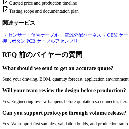
Quoted price and production timeline
Testing scope and documentation plan
関連サービス
→
センサー・信号ケーブル
→
電源分配ハーネス
→
OEM ケ
押しボタン PCB ケーブルアセンブリ
RFQ 前のバイヤーの質問
What should we send to get an accurate quote?
Send your drawing, BOM, quantity forecast, application environment, 
Will your team review the design before production?
Yes. Engineering review happens before quotation so connector, flex-l
Can you support prototype through volume release?
Yes. We support first samples, validation builds, and production ramp 