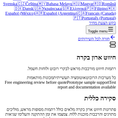
Svenska
🇨🇿
Čeština
🇲🇾
Bahasa Melayu
🇭🇺
Magyar
🇷🇴
Română
🇩🇰
Dansk
🇺🇦
Українська
🇬🇷
Ελληνικά
🇵🇭
Filipino
🇲🇽
Español (México)
🇦🇷
Español (Argentina)
🇨🇦
Français (Canada)
🇵🇹
Português (Portugal)
בקש הצעת מחיר
Toggle menu
חזרה לכל השירותים
חיווט ארון בקרה
רתמות חיווט מורכבות מראש לבקרי רובוט ולוחות חשמל.
כל מערכות הרובוט
אוטומציה תעשייתית
מכונות מותאמות
Free engineering review before quote
Prototype sample support
Test
report and documentation available
סקירה כללית
פתרונות חיווט ארון בקרה מלאים כולל רתמות מסופות מראש, מוליכים
מתויגים והרכבות מוכנות ללוח. צמצמו את זמן ההתקנה והעלימו שגיאות