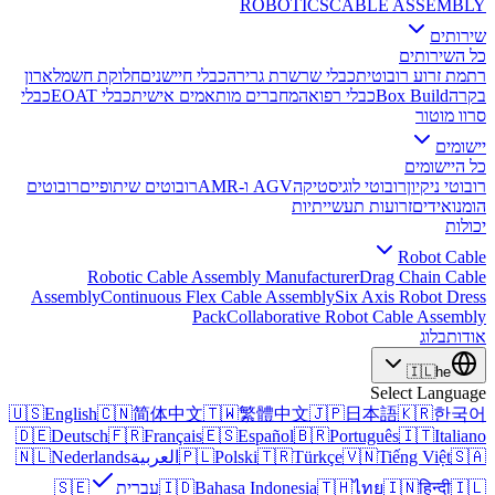
ROBOTICS
CABLE ASSEMBLY
שירותים
כל השירותים
רתמת זרוע רובוטית
כבלי שרשרת גרירה
כבלי חיישנים
חלוקת חשמל
ארון
בקרה
Box Build
כבלי רפואה
מחברים מותאמים אישית
כבלי EOAT
כבלי
סרוו מוטור
יישומים
כל היישומים
רובוטי ניקיון
רובוטי לוגיסטיקה
AGV ו-AMR
רובוטים שיתופיים
רובוטים
הומנואידים
זרועות תעשייתיות
יכולות
Robot Cable
Robotic Cable Assembly Manufacturer
Drag Chain Cable
Assembly
Continuous Flex Cable Assembly
Six Axis Robot Dress
Pack
Collaborative Robot Cable Assembly
אודות
בלוג
🇮🇱
he
Select Language
🇺🇸
English
🇨🇳
简体中文
🇹🇼
繁體中文
🇯🇵
日本語
🇰🇷
한국어
🇩🇪
Deutsch
🇫🇷
Français
🇪🇸
Español
🇧🇷
Português
🇮🇹
Italiano
🇸🇦
Tiếng Việt
🇻🇳
Türkçe
🇹🇷
Polski
🇵🇱
العربية
Nederlands
🇳🇱
🇮🇱
हिन्दी
🇮🇳
ไทย
🇹🇭
Bahasa Indonesia
🇮🇩
עברית
🇸🇪