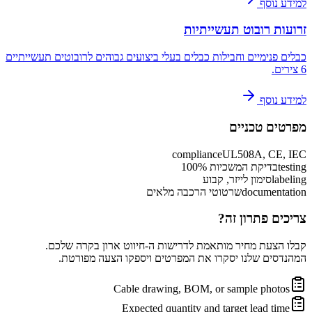
למידע נוסף
זרועות רובוט תעשייתיות
כבלים פנימיים וחבילות כבלים בעלי ביצועים גבוהים לרובוטים תעשייתיים
6 צירים.
למידע נוסף
מפרטים טכניים
compliance
UL508A, CE, IEC
testing
בדיקת המשכיות 100%
labeling
סימון לייזר, קבוע
documentation
שרטוטי הרכבה מלאים
צריכים פתרון זה?
קבלו הצעת מחיר מותאמת לדרישות ה-חיווט ארון בקרה שלכם.
המהנדסים שלנו יסקרו את המפרטים ויספקו הצעה מפורטת.
Cable drawing, BOM, or sample photos
Expected quantity and target lead time