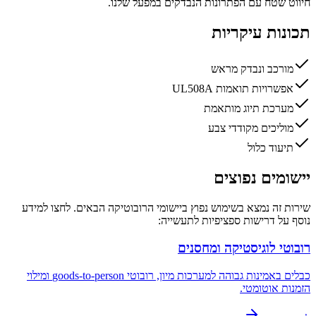
חיווט שטח עם הפתרונות הנבדקים במפעל שלנו.
תכונות עיקריות
מורכב ונבדק מראש
אפשרויות תואמות UL508A
מערכת תיוג מותאמת
מוליכים מקודדי צבע
תיעוד כלול
יישומים נפוצים
שירות זה נמצא בשימוש נפוץ ביישומי הרובוטיקה הבאים. לחצו למידע
נוסף על דרישות ספציפיות לתעשייה:
רובוטי לוגיסטיקה ומחסנים
כבלים באמינות גבוהה למערכות מיון, רובוטי goods-to-person ומילוי
הזמנות אוטומטי.