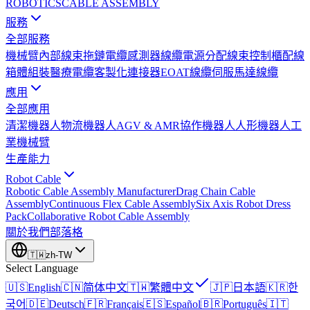
ROBOTICS
CABLE ASSEMBLY
服務
全部服務
機械臂內部線束
拖鏈電纜
感測器線纜
電源分配線束
控制櫃配線
箱體組裝
醫療電纜
客製化連接器
EOAT線纜
伺服馬達線纜
應用
全部應用
清潔機器人
物流機器人
AGV & AMR
協作機器人
人形機器人
工
業機械臂
生產能力
Robot Cable
Robotic Cable Assembly Manufacturer
Drag Chain Cable
Assembly
Continuous Flex Cable Assembly
Six Axis Robot Dress
Pack
Collaborative Robot Cable Assembly
關於我們
部落格
🇹🇼
zh-TW
Select Language
🇺🇸
English
🇨🇳
简体中文
🇹🇼
繁體中文
🇯🇵
日本語
🇰🇷
한
국어
🇩🇪
Deutsch
🇫🇷
Français
🇪🇸
Español
🇧🇷
Português
🇮🇹