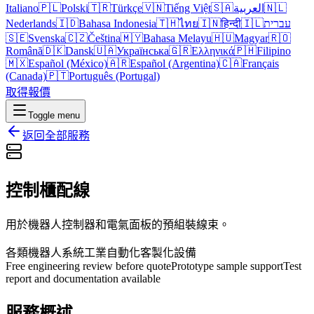
Italiano
🇵🇱
Polski
🇹🇷
Türkçe
🇻🇳
Tiếng Việt
🇸🇦
العربية
🇳🇱
Nederlands
🇮🇩
Bahasa Indonesia
🇹🇭
ไทย
🇮🇳
हिन्दी
🇮🇱
עברית
🇸🇪
Svenska
🇨🇿
Čeština
🇲🇾
Bahasa Melayu
🇭🇺
Magyar
🇷🇴
Română
🇩🇰
Dansk
🇺🇦
Українська
🇬🇷
Ελληνικά
🇵🇭
Filipino
🇲🇽
Español (México)
🇦🇷
Español (Argentina)
🇨🇦
Français
(Canada)
🇵🇹
Português (Portugal)
取得報價
Toggle menu
返回全部服務
控制櫃配線
用於機器人控制器和電氣面板的預組裝線束。
各類機器人系統
工業自動化
客製化設備
Free engineering review before quote
Prototype sample support
Test
report and documentation available
服務概述