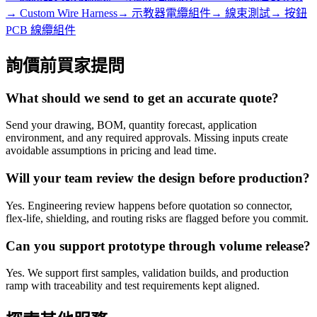
→
Custom Wire Harness
→
示教器電纜組件
→
線束測試
→
按鈕
PCB 線纜組件
詢價前買家提問
What should we send to get an accurate quote?
Send your drawing, BOM, quantity forecast, application
environment, and any required approvals. Missing inputs create
avoidable assumptions in pricing and lead time.
Will your team review the design before production?
Yes. Engineering review happens before quotation so connector,
flex-life, shielding, and routing risks are flagged before you commit.
Can you support prototype through volume release?
Yes. We support first samples, validation builds, and production
ramp with traceability and test requirements kept aligned.