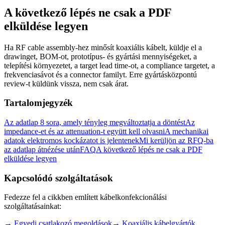
A következő lépés ne csak a PDF
elküldése legyen
Ha RF cable assembly-hez minősít koaxiális kábelt, küldje el a
drawinget, BOM-ot, prototípus- és gyártási mennyiségeket, a
telepítési környezetet, a target lead time-ot, a compliance targetet, a
frekvenciasávot és a connector familyt. Erre gyártásközpontú
review-t küldünk vissza, nem csak árat.
Tartalomjegyzék
Az adatlap 8 sora, amely tényleg megváltoztatja a döntést
Az
impedance-et és az attenuation-t együtt kell olvasni
A mechanikai
adatok elektromos kockázatot is jelentenek
Mi kerüljön az RFQ-ba
az adatlap átnézése után
FAQ
A következő lépés ne csak a PDF
elküldése legyen
Kapcsolódó szolgáltatások
Fedezze fel a cikkben említett kábelkonfekcionálási
szolgáltatásainkat:
→
Egyedi csatlakozó megoldások
→
Koaxiális kábelgyártók