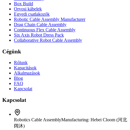
Box Build
Orvosi kábelek
Egyedi csatlakozók
Robotic Cable Assembly Manufacturer
Drag Chain Cable Assembly
Continuous Flex Cable Assembly
Six Axis Robot Dress Pack
Collaborative Robot Cable Assembly
Cégünk
Rólunk
Kapacitások
Alkalmazások
Blog
FAQ
Kapcsolat
Kapcsolat
Robotics Cable Assembly
Manufacturing: Hebei Cloom (河北
阔沐)