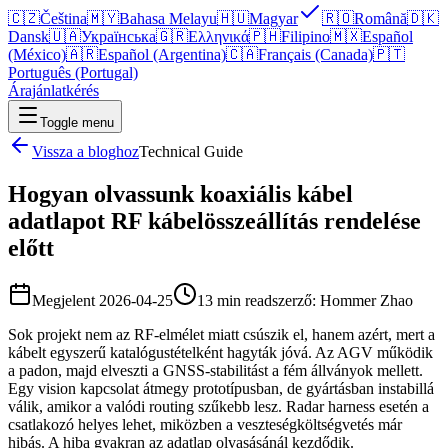
🇨🇿
Čeština
🇲🇾
Bahasa Melayu
🇭🇺
Magyar
🇷🇴
Română
🇩🇰
Dansk
🇺🇦
Українська
🇬🇷
Ελληνικά
🇵🇭
Filipino
🇲🇽
Español
(México)
🇦🇷
Español (Argentina)
🇨🇦
Français (Canada)
🇵🇹
Português (Portugal)
Árajánlatkérés
Toggle menu
Vissza a bloghoz
Technical Guide
Hogyan olvassunk koaxiális kábel
adatlapot RF kábelösszeállítás rendelése
előtt
Megjelent
2026-04-25
13 min read
szerző:
Hommer Zhao
Sok projekt nem az RF-elmélet miatt csúszik el, hanem azért, mert a
kábelt egyszerű katalógustételként hagyták jóvá. Az AGV működik
a padon, majd elveszti a GNSS-stabilitást a fém állványok mellett.
Egy vision kapcsolat átmegy prototípusban, de gyártásban instabillá
válik, amikor a valódi routing szűkebb lesz. Radar harness esetén a
csatlakozó helyes lehet, miközben a veszteségköltségvetés már
hibás. A hiba gyakran az adatlap olvasásánál kezdődik.