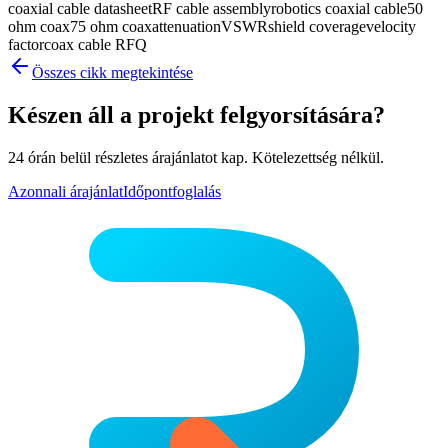
coaxial cable datasheet
RF cable assembly
robotics coaxial cable
50
ohm coax
75 ohm coax
attenuation
VSWR
shield coverage
velocity
factor
coax cable RFQ
Összes cikk megtekintése
Készen áll a projekt felgyorsítására?
24 órán belül részletes árajánlatot kap. Kötelezettség nélkül.
Azonnali árajánlat
Időpontfoglalás