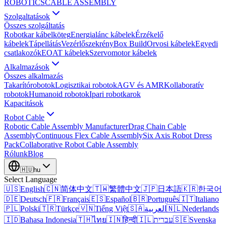
ROBOTICS
CABLE ASSEMBLY
Szolgaltatások
Összes szolgáltatás
Robotkar kábelköteg
Energialánc kábelek
Érzékelő
kábelek
Tápellátás
Vezérlőszekrény
Box Build
Orvosi kábelek
Egyedi
csatlakozók
EOAT kábelek
Szervomotor kábelek
Alkalmazások
Összes alkalmazás
Takarítórobotok
Logisztikai robotok
AGV és AMR
Kollaboratív
robotok
Humanoid robotok
Ipari robotkarok
Kapacitások
Robot Cable
Robotic Cable Assembly Manufacturer
Drag Chain Cable
Assembly
Continuous Flex Cable Assembly
Six Axis Robot Dress
Pack
Collaborative Robot Cable Assembly
Rólunk
Blog
🇭🇺
hu
Select Language
🇺🇸
English
🇨🇳
简体中文
🇹🇼
繁體中文
🇯🇵
日本語
🇰🇷
한국어
🇩🇪
Deutsch
🇫🇷
Français
🇪🇸
Español
🇧🇷
Português
🇮🇹
Italiano
🇵🇱
Polski
🇹🇷
Türkçe
🇻🇳
Tiếng Việt
🇸🇦
العربية
🇳🇱
Nederlands
🇮🇩
Bahasa Indonesia
🇹🇭
ไทย
🇮🇳
हिन्दी
🇮🇱
עברית
🇸🇪
Svenska