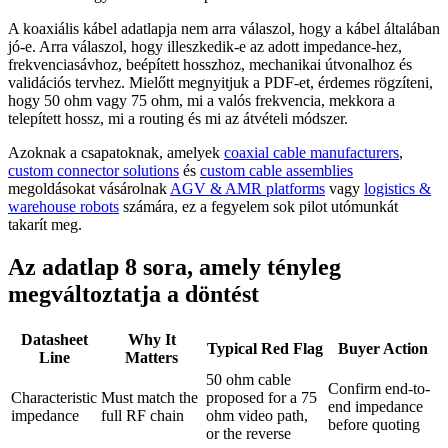
A koaxiális kábel adatlapja nem arra válaszol, hogy a kábel általában
jó-e. Arra válaszol, hogy illeszkedik-e az adott impedance-hez,
frekvenciasávhoz, beépített hosszhoz, mechanikai útvonalhoz és
validációs tervhez. Mielőtt megnyitjuk a PDF-et, érdemes rögzíteni,
hogy 50 ohm vagy 75 ohm, mi a valós frekvencia, mekkora a
telepített hossz, mi a routing és mi az átvételi módszer.
Azoknak a csapatoknak, amelyek
coaxial cable manufacturers
,
custom connector solutions
és
custom cable assemblies
megoldásokat vásárolnak
AGV & AMR platforms
vagy
logistics &
warehouse robots
számára, ez a fegyelem sok pilot utómunkát
takarít meg.
Az adatlap 8 sora, amely tényleg
megváltoztatja a döntést
Datasheet
Why It
Typical Red Flag
Buyer Action
Line
Matters
50 ohm cable
Confirm end-to-
Characteristic
Must match the
proposed for a 75
end impedance
impedance
full RF chain
ohm video path,
before quoting
or the reverse