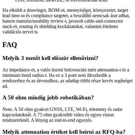
Ha elküldi a drawinget, BOM-ot, mennyiséget, környezetet, target
lead time-ot és compliance targetet, a beszállító nemcsak árat adhat,
hanem manufacturability review-t, javasolt cable-and-connector
stack-et, routing és shielding kockázatokat, valamint értelmes
validációs tervet is.
FAQ
Melyik 3 mezőt kell először ellenőrizni?
Az impedance-et, a valós üzemi frekvencián mért attenuation-t és a
minimum bend radius-t. Ha ez a 3 pont nem illeszkedik a
rendszerhez és az útvonalhoz, az adatlap többi része kevés segítséget
ad.
A 50 ohm mindig jobb robotikában?
Nem. A 50 ohm gyakori GNSS, LTE, Wi‑Fi, telemetry és radar
kapcsolatoknál. A 75 ohm gyakoribb video és egyes vision
rendszereknél. A lényeg az end-to-end egyezés.
Melyik attenuation értéket kell beírni az RFQ-ba?