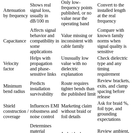
Only low-
Shows real
Convert to the
frequency points
Attenuation
signal loss,
installed length
published, or no
by frequency
usually in
at the real
value near the
dB/100 m
frequency
operating band
Affects signal
Compare with
behavior and
Value missing or
known family
Capacitance
compatibility in
inconsistent with
norms when
some
cable family
signal quality is
applications
sensitive
Helps with
Unusually low
Check dielectric
Velocity
propagation
value with no
type and any
factor
and phase-
dielectric
timing
sensitive links
explanation
requirement
Review brackets,
Predicts
Route requires
Minimum
exits, and clamp
installation
tighter bends than
bend radius
spacing before
survivability
the published limit
release
Ask for braid %,
Shield
Influences EMI
Marketing claim
foil type, and
construction /
robustness and
without braid or
grounding
coverage
noise control
foil details
expectations
Determines
material
Review ambient,