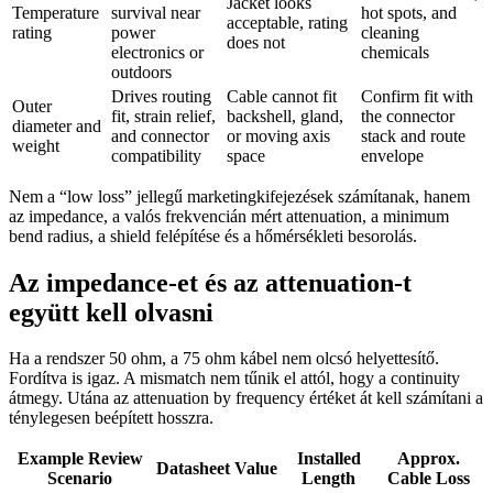
Jacket looks
Temperature
survival near
hot spots, and
acceptable, rating
rating
power
cleaning
does not
electronics or
chemicals
outdoors
Drives routing
Cable cannot fit
Confirm fit with
Outer
fit, strain relief,
backshell, gland,
the connector
diameter and
and connector
or moving axis
stack and route
weight
compatibility
space
envelope
Nem a “low loss” jellegű marketingkifejezések számítanak, hanem
az impedance, a valós frekvencián mért attenuation, a minimum
bend radius, a shield felépítése és a hőmérsékleti besorolás.
Az impedance-et és az attenuation-t
együtt kell olvasni
Ha a rendszer 50 ohm, a 75 ohm kábel nem olcsó helyettesítő.
Fordítva is igaz. A mismatch nem tűnik el attól, hogy a continuity
átmegy. Utána az attenuation by frequency értéket át kell számítani a
ténylegesen beépített hosszra.
Example Review
Installed
Approx.
Datasheet Value
Scenario
Length
Cable Loss