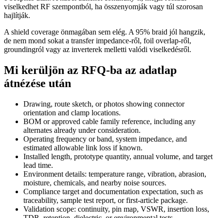
viselkedhet RF szempontból, ha összenyomják vagy túl szorosan
hajlítják.
A shield coverage önmagában sem elég. A 95% braid jól hangzik,
de nem mond sokat a transfer impedance-ről, foil overlap-ről,
groundingról vagy az inverterek melletti valódi viselkedésről.
Mi kerüljön az RFQ-ba az adatlap
átnézése után
Drawing, route sketch, or photos showing connector
orientation and clamp locations.
BOM or approved cable family reference, including any
alternates already under consideration.
Operating frequency or band, system impedance, and
estimated allowable link loss if known.
Installed length, prototype quantity, annual volume, and target
lead time.
Environment details: temperature range, vibration, abrasion,
moisture, chemicals, and nearby noise sources.
Compliance target and documentation expectation, such as
traceability, sample test report, or first-article package.
Validation scope: continuity, pin map, VSWR, insertion loss,
TDR, retention, dielectric, or environmental tests.