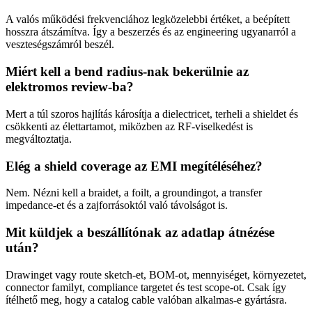
A valós működési frekvenciához legközelebbi értéket, a beépített
hosszra átszámítva. Így a beszerzés és az engineering ugyanarról a
veszteségszámról beszél.
Miért kell a bend radius-nak bekerülnie az
elektromos review-ba?
Mert a túl szoros hajlítás károsítja a dielectricet, terheli a shieldet és
csökkenti az élettartamot, miközben az RF-viselkedést is
megváltoztatja.
Elég a shield coverage az EMI megítéléséhez?
Nem. Nézni kell a braidet, a foilt, a groundingot, a transfer
impedance-et és a zajforrásoktól való távolságot is.
Mit küldjek a beszállítónak az adatlap átnézése
után?
Drawinget vagy route sketch-et, BOM-ot, mennyiséget, környezetet,
connector familyt, compliance targetet és test scope-ot. Csak így
ítélhető meg, hogy a catalog cable valóban alkalmas-e gyártásra.