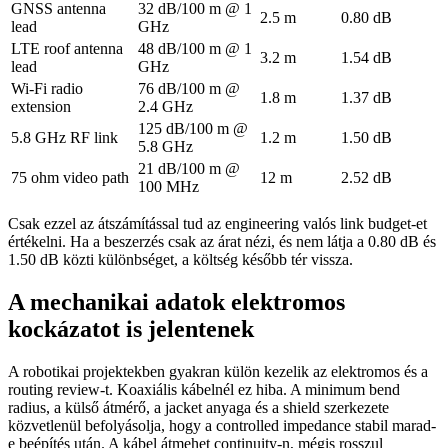
GNSS antenna
32 dB/100 m @ 1
2.5 m
0.80 dB
lead
GHz
LTE roof antenna
48 dB/100 m @ 1
3.2 m
1.54 dB
lead
GHz
Wi-Fi radio
76 dB/100 m @
1.8 m
1.37 dB
extension
2.4 GHz
125 dB/100 m @
5.8 GHz RF link
1.2 m
1.50 dB
5.8 GHz
21 dB/100 m @
75 ohm video path
12 m
2.52 dB
100 MHz
Csak ezzel az átszámítással tud az engineering valós link budget-et
értékelni. Ha a beszerzés csak az árat nézi, és nem látja a 0.80 dB és
1.50 dB közti különbséget, a költség később tér vissza.
A mechanikai adatok elektromos
kockázatot is jelentenek
A robotikai projektekben gyakran külön kezelik az elektromos és a
routing review-t. Koaxiális kábelnél ez hiba. A minimum bend
radius, a külső átmérő, a jacket anyaga és a shield szerkezete
közvetlenül befolyásolja, hogy a controlled impedance stabil marad-
e beépítés után. A kábel átmehet continuity-n, mégis rosszul