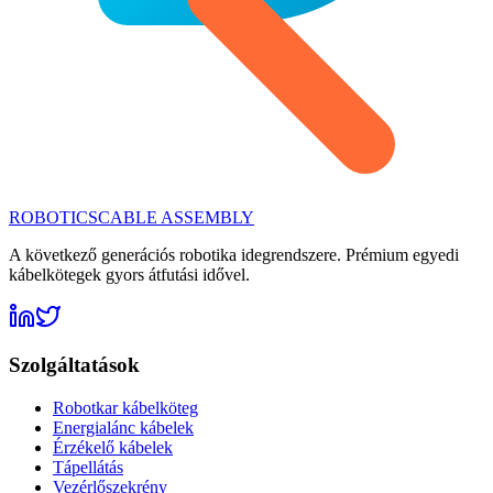
ROBOTICS
CABLE ASSEMBLY
A következő generációs robotika idegrendszere. Prémium egyedi
kábelkötegek gyors átfutási idővel.
Szolgáltatások
Robotkar kábelköteg
Energialánc kábelek
Érzékelő kábelek
Tápellátás
Vezérlőszekrény